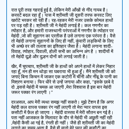
रात पूरी तरह गहराई हुई है, लेकिन मेरी आँखों से नींद गायब है।
करवटें बदल रहा हूँ। पास में श्रीमती जी दूसरी तरफ करवट लिए
खर्राटे भरकर सो रही हैं। रह-रहकर मेरी नजर उसके कोमल हाथों
पर पड़ रही है। श्रीमती जी ने मेहंदी लगाई है। कल गणगौर का
त्योहार है, और हमारी राजस्थानी परंपराओं में गणगौर के त्योहार पर
मेहंदी ,जो की सुहागन का प्रतीक है उसे लगाना एक परंपरा है। वैसे
तो मेहंदी लगाना सुहागनों के लिए ही नहीं, कुंवारी लड़कियों के लिए
भी अच्छे वर की तलाश का इश्तिहार जैसा है। मेहंदी लगाना शादी-
विवाह, त्योहार, दिवाली, होली सभी का अभिन्न अंग है । शादीयों में
तो मेहंदी दूल्हे और दुल्हन दोनों को लगाई जाती है।
खैर, मैं चुपचाप, श्रीमती जी के हाथों को अपने हाथों में लेकर निहार
रहा हूँ, मन ही मन थोड़ा सा घबराया भी हुआ हूँ। मैंने श्रीमती जी को
जगाए बिना किचन में जाकर एक कटोरी में चीनी और नींबू के पानी का
मिश्रण बनाया। फिर धीरे से उन्हें जगाया और कहा, "इसके छाबे दे
दो ,इससे मेहंदी में चमक आ जाएगी ,मेरा विशवास है इस बार मेहंदी
जरूर पक्का रंग लाएगी ।"
दरअसल, आप मेरी व्यथा समझ नहीं सकते। मुझे टेंशन है कि अगर
मेहंदी कल वापस पक्का रंग नहीं लाएगी तो मेरा प्यार वापस इस
कसौटी में फ़ैल हो जाएगा । मेहंदी वास्तव में मेरी सौतन बन गई है।
पता नहीं आजकल के मिलावट के दौर से मेहंदी भी अछूती नहीं रही
,मेहंदी कैसी आ गई है, रंगती ही नहीं। जैसे ही श्रीमती जी का मेहंदी
लगाने का समय आता है, वैसे ही मानो मेरे प्यार की कसौटी का