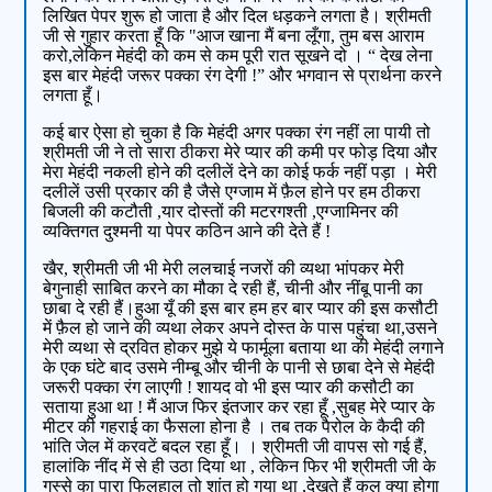
लिखित पेपर शुरू हो जाता है और दिल धड़कने लगता है। श्रीमती
जी से गुहार करता हूँ कि "आज खाना मैं बना लूँगा, तुम बस आराम
करो,लेकिन मेहंदी को कम से कम पूरी रात सूखने दो । “ देख लेना
इस बार मेहंदी जरूर पक्का रंग देगी !” और भगवान से प्रार्थना करने
लगता हूँ।
कई बार ऐसा हो चुका है कि मेहंदी अगर पक्का रंग नहीं ला पायी तो
श्रीमती जी ने तो सारा ठीकरा मेरे प्यार की कमी पर फोड़ दिया और
मेरा मेहंदी नकली होने की दलीलें देने का कोई फर्क नहीं पड़ा । मेरी
दलीलें उसी प्रकार की है जैसे एग्जाम में फ़ैल होने पर हम ठीकरा
बिजली की कटौती ,यार दोस्तों की मटरगश्ती ,एग्जामिनर की
व्यक्तिगत दुश्मनी या पेपर कठिन आने की देते हैं !
खैर, श्रीमती जी भी मेरी ललचाई नजरों की व्यथा भांपकर मेरी
बेगुनाही साबित करने का मौका दे रही हैं, चीनी और नींबू पानी का
छाबा दे रही हैं।हुआ यूँ की इस बार हम हर बार प्यार की इस कसौटी
में फ़ैल हो जाने की व्यथा लेकर अपने दोस्त के पास पहुंचा था,उसने
मेरी व्यथा से द्रवित होकर मुझे ये फार्मूला बताया था की मेहंदी लगाने
के एक घंटे बाद उसमे नीम्बू और चीनी के पानी से छाबा देने से मेहंदी
जरूरी पक्का रंग लाएगी ! शायद वो भी इस प्यार की कसौटी का
सताया हुआ था ! मैं आज फिर इंतजार कर रहा हूँ ,सुबह मेरे प्यार के
मीटर की गहराई का फैसला होना है । तब तक पैरोल के कैदी की
भांति जेल में करवटें बदल रहा हूँ। । श्रीमती जी वापस सो गई हैं,
हालांकि नींद में से ही उठा दिया था , लेकिन फिर भी श्रीमती जी के
गुस्से का पारा फिलहाल तो शांत हो गया था ,देखते हैं कल क्या होगा