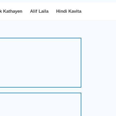
k Kathayen
Alif Laila
Hindi Kavita