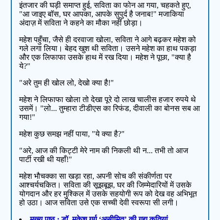
इंतजार की घड़ी समाप्त हुई, सविता का फोन आ गया, चहकते हुए,
"आ जाइए बॉस, घर आपका, आपके सुपुर्द है जनाब!" मजाकिया
अंदाज़ में सविता ने कहने का मौका नहीं छोड़ा।
महेश पहुँचा, जैसे ही दरवाजा खोला, सविता ने आगे बढ़कर महेश को
गले लगा लिया। बेहद खुश थी सविता। उसने महेश का हाथ पकड़ा
और एक लिफाफा उसके हाथ में रख दिया। महेश ने पूछा, "क्या है
ये?"
"अरे तुम ही खोल लो, देखो क्या है!"
महेश ने लिफाफा खोला तो देखा पूरे दो लाख चालीस हजार रुपये थे
उसमें। "लो... तुम्हारा टीडीएस का रिफंड, दीवाली का बोनस सब आ
गया!"
महेश कुछ समझ नहीं पाया, "ये क्या है?"
"अरे, आज की किट्टी मेरे नाम की निकली थी न... तभी तो आज
पार्टी रखी थी यहाँ!"
महेश भौचक्का सा खड़ा रहा, अपनी सोच की संकीर्णता पर
आश्चर्यचकित। सविता की सूझबूझ, घर की जिम्मेदारियों में उसके
योगदान और हर मुश्किल में उसके सहयोगी रूप को देख वह अभिभूत
हो उठा। आज सविता उसे एक सच्ची देवी स्वरूपा सी लगी।
मुख्य पृष्ठ : डॉ. मुकेश गर्ग ‘असीमित’ की गद्य कृतियां