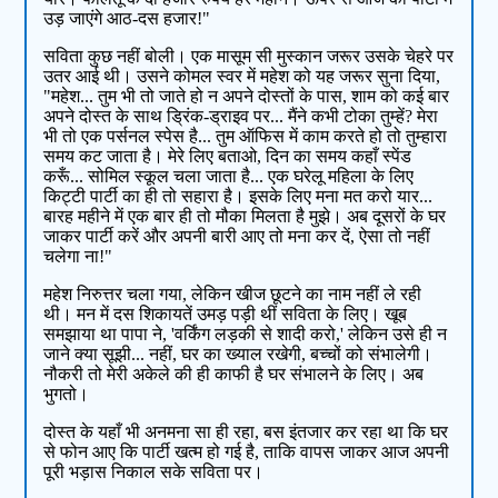
उड़ जाएंगे आठ-दस हजार!"
सविता कुछ नहीं बोली। एक मासूम सी मुस्कान जरूर उसके चेहरे पर
उतर आई थी। उसने कोमल स्वर में महेश को यह जरूर सुना दिया,
"महेश... तुम भी तो जाते हो न अपने दोस्तों के पास, शाम को कई बार
अपने दोस्त के साथ ड्रिंक-ड्राइव पर... मैंने कभी टोका तुम्हें? मेरा
भी तो एक पर्सनल स्पेस है... तुम ऑफिस में काम करते हो तो तुम्हारा
समय कट जाता है। मेरे लिए बताओ, दिन का समय कहाँ स्पेंड
करूँ... सोमिल स्कूल चला जाता है... एक घरेलू महिला के लिए
किट्टी पार्टी का ही तो सहारा है। इसके लिए मना मत करो यार...
बारह महीने में एक बार ही तो मौका मिलता है मुझे। अब दूसरों के घर
जाकर पार्टी करें और अपनी बारी आए तो मना कर दें, ऐसा तो नहीं
चलेगा ना!"
महेश निरुत्तर चला गया, लेकिन खीज छूटने का नाम नहीं ले रही
थी। मन में दस शिकायतें उमड़ पड़ी थीं सविता के लिए। खूब
समझाया था पापा ने, 'वर्किंग लड़की से शादी करो,' लेकिन उसे ही न
जाने क्या सूझी... नहीं, घर का ख्याल रखेगी, बच्चों को संभालेगी।
नौकरी तो मेरी अकेले की ही काफी है घर संभालने के लिए। अब
भुगतो।
दोस्त के यहाँ भी अनमना सा ही रहा, बस इंतजार कर रहा था कि घर
से फोन आए कि पार्टी खत्म हो गई है, ताकि वापस जाकर आज अपनी
पूरी भड़ास निकाल सके सविता पर।