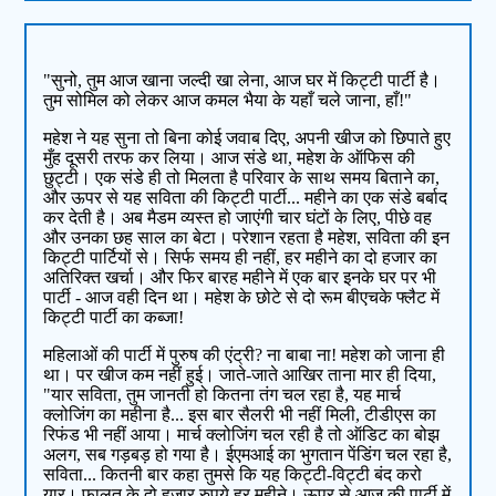
"सुनो, तुम आज खाना जल्दी खा लेना, आज घर में किट्टी पार्टी है।
तुम सोमिल को लेकर आज कमल भैया के यहाँ चले जाना, हाँ!"
महेश ने यह सुना तो बिना कोई जवाब दिए, अपनी खीज को छिपाते हुए
मुँह दूसरी तरफ कर लिया। आज संडे था, महेश के ऑफिस की
छुट्टी। एक संडे ही तो मिलता है परिवार के साथ समय बिताने का,
और ऊपर से यह सविता की किट्टी पार्टी... महीने का एक संडे बर्बाद
कर देती है। अब मैडम व्यस्त हो जाएंगी चार घंटों के लिए, पीछे वह
और उनका छह साल का बेटा। परेशान रहता है महेश, सविता की इन
किट्टी पार्टियों से। सिर्फ समय ही नहीं, हर महीने का दो हजार का
अतिरिक्त खर्चा। और फिर बारह महीने में एक बार इनके घर पर भी
पार्टी - आज वही दिन था। महेश के छोटे से दो रूम बीएचके फ्लैट में
किट्टी पार्टी का कब्जा!
महिलाओं की पार्टी में पुरुष की एंट्री? ना बाबा ना! महेश को जाना ही
था। पर खीज कम नहीं हुई। जाते-जाते आखिर ताना मार ही दिया,
"यार सविता, तुम जानती हो कितना तंग चल रहा है, यह मार्च
क्लोजिंग का महीना है... इस बार सैलरी भी नहीं मिली, टीडीएस का
रिफंड भी नहीं आया। मार्च क्लोजिंग चल रही है तो ऑडिट का बोझ
अलग, सब गड़बड़ हो गया है। ईएमआई का भुगतान पेंडिंग चल रहा है,
सविता... कितनी बार कहा तुमसे कि यह किट्टी-विट्टी बंद करो
यार। फालतू के दो हजार रुपये हर महीने। ऊपर से आज की पार्टी में