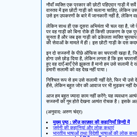
नौवाँ व्यक्ति एक प्रकार की छोटी पहिएदार गाड़ी में
वास्तव में इस छोटी गाड़ी को चलाना चाहिए, लेकिन 
उसे इन उपकरणों के बारे में जानकारी नहीं है, लेक
लेकिन साथ ही एक दूसरा अभियंता भी चल रहा है, जो ऐस
पर वह गाड़ी को बिना रोके ही किसी उपकरण के एक पुर
सुनता है और जब इस गाड़ी को ढकेलता व्यक्ति चुपचाप ख
की सेवाओं के मामले में ही। इस छोटी गाड़ी के दस कदम
इन दो सज्जनों के पीछे ऑफिस का चपरासी खड़ा है, जिसक
होगा उसे छोड़ दिया है, लेकिन लगता है कि इस चपरास
हुए वह दाएँ-बाएँ ऐसे झुकता है मानो हम उसे सलामी दे
हमारी सलामी को वह देख नहीं पाया।
निश्चित रूप से हम उसे सलामी नहीं देते, फिर भी उ
हँसे, लेकिन बहुत जोर की आवाज पर भी मुड़कर नहीं द
आज हम बहुत ज्यादा काम नहीं करेंगे; यह व्यवधान अत्य
सज्जनों को गुम होते देखना अत्यंत रोचक है। इसके अलाव
(अनुवाद: अरुण चंद्र)
मुख्य पृष्ठ : फ़्रेंज़ काफ़्का की कहानियाँ हिन्दी में
जर्मनी की कहानियां और लोक कथाएं
भारतीय भाषाओं तथा विदेशी भाषाओं की लोक कथा