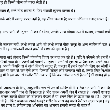
शीघ्र ही किसी चीज को परख लेती हैं।
 देखता है, उन्हें नोट करता है, फिर उसकी तुलना करता है।
उसके बारे में ज्यादा स्पष्ट नहीं है, वह सीधा चलता है; अपना अभिमान बनाए रखता
है। अन्य सभी की तुलना में कद में छोटा, उसके साथ मोहक रूप में चलता, उसकी तर्
थ की जरूरत नहीं, कभी सबसे आगे, तो कभी सबसे पीछे, समूह के अन्य व्यक्ति ही उस
्रा में वह कभी-कभी अपने हाथों से माथे को दबाता है।
 खड़े होकर किसी गोपनीय विषय पर बात कर रहे हैं। यदि ये कोयले की हमारी खानें
छ के ऊँची नाक के सज्जनों को पादरी समझता। उनमें से एक तो अधिकांशतः अपने आप प
पनी स्थिति से ये दोनों कितने संतुष्ट हैं; वास्तव में हमारे खाने के लिए उन लोगों न
े काम या कम-से-कम ऐसे काम, जिनकी शीघ्र कोई जरूरत नहीं है, उनके लिए निःसंको
 भी वे इस बात से भली-भाँति अवगत हैं कि क्या चीज जरूरी है? कोई भी शायद ही इ
मी, उदाहरण के लिए, अतुलनीय रूप से उन दो व्यक्तियों में, बल्कि उन सभी में काम
वह बार-बार अपनी जेब से निकालता है और वापस अपनी जेब में रखता है। अपनी शान
भी चलते-चलते दीवार को ठोककर देखता है या अपने सिर के ऊपर छत क ो। एक ब
ेशानी है। फिर अचानक अपने छरहरे शरीर के साथ वह अपने पैरों पर उछल पड़ा। 
ा का ज्ञान है, लेकिन इस अभियंता का आचरण हमारी समझ से बाहर है।