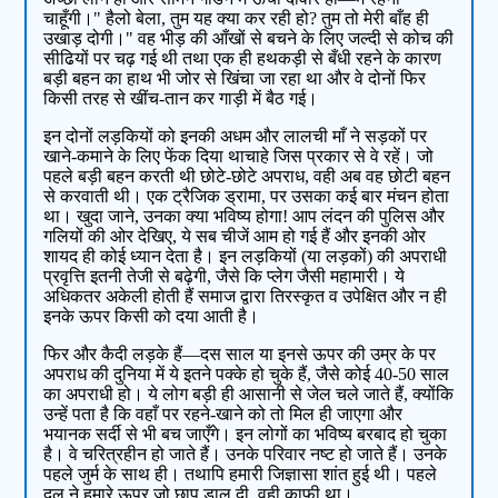
चाहूँगी।" हैलो बेला, तुम यह क्या कर रही हो? तुम तो मेरी बाँह ही
उखाड़ दोगी।" वह भीड़ की आँखों से बचने के लिए जल्दी से कोच की
सीढियों पर चढ़ गई थी तथा एक ही हथकड़ी से बँधी रहने के कारण
बड़ी बहन का हाथ भी जोर से खिंचा जा रहा था और वे दोनों फिर
किसी तरह से खींच-तान कर गाड़ी में बैठ गई।
इन दोनों लड़कियों को इनकी अधम और लालची माँ ने सड़कों पर
खाने-कमाने के लिए फेंक दिया थाचाहे जिस प्रकार से वे रहें। जो
पहले बड़ी बहन करती थी छोटे-छोटे अपराध, वही अब वह छोटी बहन
से करवाती थी। एक ट्रैजिक ड्रामा, पर उसका कई बार मंचन होता
था। खुदा जाने, उनका क्या भविष्य होगा! आप लंदन की पुलिस और
गलियों की ओर देखिए, ये सब चीजें आम हो गई हैं और इनकी ओर
शायद ही कोई ध्यान देता है। इन लड़कियों (या लड़कों) की अपराधी
प्रवृत्ति इतनी तेजी से बढ़ेगी, जैसे कि प्लेग जैसी महामारी। ये
अधिकतर अकेली होती हैं समाज द्वारा तिरस्कृत व उपेक्षित और न ही
इनके ऊपर किसी को दया आती है।
फिर और कैदी लड़के हैं—दस साल या इनसे ऊपर की उम्र के पर
अपराध की दुनिया में ये इतने पक्के हो चुके हैं, जैसे कोई 40-50 साल
का अपराधी हो। ये लोग बड़ी ही आसानी से जेल चले जाते हैं, क्योंकि
उन्हें पता है कि वहाँ पर रहने-खाने को तो मिल ही जाएगा और
भयानक सर्दी से भी बच जाएँगे। इन लोगों का भविष्य बरबाद हो चुका
है। वे चरित्रहीन हो जाते हैं। उनके परिवार नष्ट हो जाते हैं। उनके
पहले जुर्म के साथ ही। तथापि हमारी जिज्ञासा शांत हुई थी। पहले
दल ने हमारे ऊपर जो छाप डाल दी, वही काफी था।