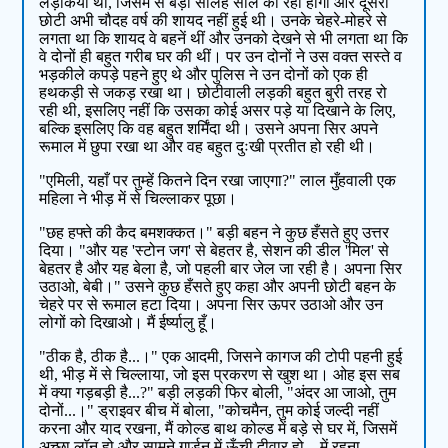
लड़कियाँ थीं, जिसमें से बड़ी सोलह साल की रही होगी और दूसरी
छोटी अभी चौदह वर्ष की शायद नहीं हुई थी। उनके चेहरे-मोहरे से
लगता था कि शायद वे बहनें थीं और उनको देखने से भी लगता था कि
वे दोनों ही बहुत गरीब घर की थीं। पर उन दोनों ने उस वक्त सस्ते व
भड़कीले कपड़े पहने हुए थे और पुलिस ने उन दोनों को एक ही
हथकड़ी से जकड़ रखा था। छोटीवाली लड़की बहुत बुरी तरह रो
रही थी, इसलिए नहीं कि उसका कोई असर पड़े या दिखाने के लिए,
बल्कि इसलिए कि वह बहुत शर्मिंदा थी। उसने अपना सिर अपने
रूमाल में छुपा रखा था और वह बहुत दुःखी प्रतीत हो रही थी।
"एमिली, यहाँ पर तुम्हें कितने दिन रखा जाएगा?" लाल मुँहवाली एक
महिला ने भीड़ में से चिल्लाकर पूछा।
"छह हफ्ते की कैद बमशक्कत।" बड़ी बहन ने कुछ हँसते हुए उत्तर
दिया। "और यह 'स्टोन जग' से बेहतर है, सेशन की डील 'मिल' से
बेहतर है और यह बेला है, जो पहली बार जेल जा रही है। अपना सिर
उठाओ, बेबी।" उसने कुछ हँसते हुए कहा और अपनी छोटी बहन के
चेहरे पर से रूमाल हटा दिया। अपना सिर ऊपर उठाओ और उन
लोगों को दिखाओ। मैं ईर्ष्यालु हूँ।
"ठीक है, ठीक है...।" एक आदमी, जिसने कागज की टोपी पहनी हुई
थी, भीड़ में से चिल्लाया, जो इस प्रकरण से खुश था। ओह इस सब
में क्या गड़बड़ी है...?" बड़ी लड़की फिर बोली, "अंदर आ जाओ, तुम
दोनों...।" ड्राइवर बीच में बोला, "कोचमैन, तुम कोई जल्दी नहीं
करना और याद रखना, मैं कोल्ड बाथ कोल्ड में बड़े से घर में, जिसमें
अच्छा लॉन हो और सामने गार्डन में ऊँची दीवार हो—में रहना