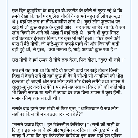
एक दिन दुपहरिया के बाद हम बो-स्ट्रीट के कोने से गुजर रहे थे कि
हमने देखा कि वहाँ पर पुलिस चौकी के सामने बहुत से लोग इकट्ठा
थे। वहाँ पर लगभग तीस-चालीस लोग थे। कुछ लोग फुटपाथ पर
खड़े थे तो कुछ सड़क के दूसरी ओर। यह साफ जाहिर था कि वे सब
लोग किसी के आने की आशा में वहाँ खड़े थे। हमने भी कुछ मिनट
वहाँ ठहरकर इंतजार किया, पर कुछ भी नहीं हुआ। फिर हमने वहीं
पास में बैठे मोची, जो फटे-पुराने कपड़े पहने था और जिसकी दाढ़ी
बढ़ी हुई थी, से पूछा, "क्या मामला है, भाई, आपको कुछ पता है?"
उस मोची ने हमें ऊपर से नीचे तक देखा, फिर बोला, "कुछ भी नहीं।"
अब हमें यह पता था कि यदि दो आदमी कहीं पर खड़े होकर किसी
दिशा में देखने लगें तो वहाँ कुछ ही देर में सौ-दो सौ आदमियों की भीड़
इकट्ठा हो जाएगी और सब लोग उसी ओर देखने लगेंगे तथा आपस में
खुसुर-फुसुर करने लगेंगे। पर हमें यह पता था कि लोगों की कोई भीड़
भी किसी सड़क या गली में ज्यादा देर तक बिना आपस में कुछ हँसी-
मजाक किए रुक सकती थी।
उसके बाद हमने उस मोची से फिर पूछा, "आखिरकार ये सब लोग
यहाँ पर किस चीज का इंतजार कर रहे हैं?"
"उसने जवाब दिया। हर मैजेस्टीस कैरियेज।" (रानी की गाड़ी के
लिए)। इस जवाब ने हमें और भ्रमित कर दिया। हमें कुछ भी नहीं
समझ में आया कि 'हर मैजेस्टीज कैरियेज' इस वक्त यहाँ इस पुलिस