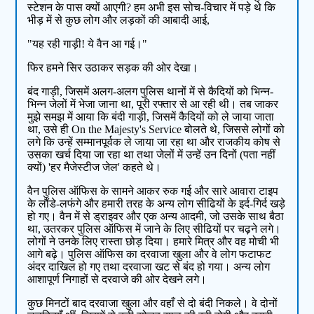
स्टेशन के पास क्यों आएगी? हम अभी इस सोच-विचार में पड़े थे कि
भीड़ में से कुछ लोग और लड़कों की आबादी आई,
"यह रही गाड़ी! ये वैन आ गई।"
फिर हमने सिर उठाकर सड़क की ओर देखा।
बंद गाड़ी, जिसमें अलग-अलग पुलिस थानों में से कैदियों को भिन्न-
भिन्न जेलों में भेजा जाना था, पूरी रफ्तार से आ रही थी। तब जाकर
मुझे समझ में आया कि बंदी गाड़ी, जिसमें कैदियों को ले जाया जाता
था, उसे ही On the Majesty's Service बोलते थे, जिससे लोगों को
लगे कि उन्हें सम्मानपूर्वक ले जाया जा रहा था और राजकीय कोष से
उसका खर्च दिया जा रहा था तथा जेलों में उन्हें उन दिनों (पता नहीं
क्यों) 'हर मैजेस्टीज जेल' कहते थे।
वैन पुलिस ऑफिस के सामने आकर रुक गई और सारे आवारा टाइप
के लौंडे-लफंगे और हमारी तरह के अन्य लोग सीढियों के इर्द-गिर्द खड़े
हो गए। वैन में से ड्राइवर और एक अन्य आदमी, जो उसके साथ बैठा
था, उतरकर पुलिस ऑफिस में जाने के लिए सीढियों पर चढ़ने लगे।
लोगों ने उनके लिए रास्ता छोड़ दिया। हमारे मित्र और वह मोची भी
आगे बढ़े। पुलिस ऑफिस का दरवाजा खुला और वे लोग फटाफट
अंदर दाखिल हो गए तथा दरवाजा खट से बंद हो गया। अन्य लोग
आशापूर्ण निगाहों से दरवाजे की ओर देखने लगे।
कुछ मिनटों बाद दरवाजा खुला और वहाँ से दो बंदी निकले। वे दोनों