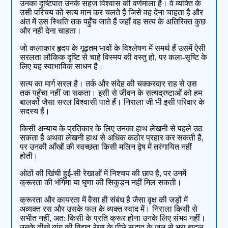
उनका दृष्टिपात उनके सहज विश्वास की वर्णमाला है। वे व्यक्ति के
उसी परिचय को सत्य मान कर चलते हैं जिसे वह देना चाहता है और
अंत में उस स्थिति तक पहुँच जाते हैं जहाँ वह सत्य के अतिरिक्त कुछ
और नहीं देना चाहता।
जो कलाकार हृदय के गूढ़तम भावों के विश्लेषण में समर्थ हैं उसमें ऐसी
सरलता लौकिक दृष्टि से चाहे विस्मय की वस्तु हो, पर कला-सृष्टि के
लिए यह स्वाभाविक साधन है।
सत्य का मार्ग सरल है। तर्क और संदेह की चक्करदार राह से उस
तक पहुँचा नहीं जा सकता। इसी से जीवन के सत्यद्रष्टाओं को हम
बालकों जैसा सरल विश्वासी पाते हैं। निराला जी भी इसी परिवार के
सदस्य हैं।
किसी अन्याय के प्रतिकार के लिए उनका हाथ लेखनी से पहले उठ
सकता है अथवा लेखनी हाथ से अधिक कठोर प्रहार कर सकती है,
पर उनकी आँखों की स्वच्छता किसी मलिन द्वेष में तरंगायित नहीं
होती।
ओठों की खिंची हुई-सी रेखाओं में निश्चय की छाप है, पर उनमें
क्रूरता की भंगिमा या घृणा की सिकुड़न नहीं मिल सकती।
क्रूरता और कायरता में वैसा ही संबंध है जैसा वृक्ष की जड़ों में
अव्यक्त रस और उसके फल के व्यक्त स्वाद में। निराला किसी से
सभीत नहीं, अत: किसी के प्रति क्रूर होना उनके लिए संभव नहीं।
उनके तीखे व्यंग की विद्युत-रेखा के पीछे सद्भाव के जल से भरा बादल