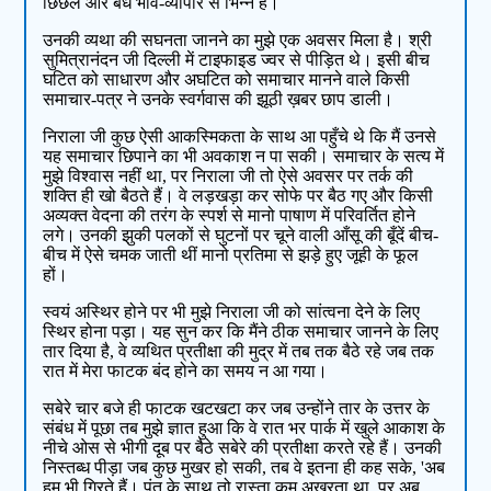
छिछले और बँधे भाव-व्यापार से भिन्न है।
उनकी व्यथा की सघनता जानने का मुझे एक अवसर मिला है। श्री
सुमित्रानंदन जी दिल्ली में टाइफाइड ज्वर से पीड़ित थे। इसी बीच
घटित को साधारण और अघटित को समाचार मानने वाले किसी
समाचार-पत्र ने उनके स्वर्गवास की झूठी ख़बर छाप डाली।
निराला जी कुछ ऐसी आकस्मिकता के साथ आ पहुँचे थे कि मैं उनसे
यह समाचार छिपाने का भी अवकाश न पा सकी। समाचार के सत्य में
मुझे विश्वास नहीं था, पर निराला जी तो ऐसे अवसर पर तर्क की
शक्ति ही खो बैठते हैं। वे लड़खड़ा कर सोफे पर बैठ गए और किसी
अव्यक्त वेदना की तरंग के स्पर्श से मानो पाषाण में परिवर्तित होने
लगे। उनकी झुकी पलकों से घुटनों पर चूने वाली आँसू की बूँदें बीच-
बीच में ऐसे चमक जाती थीं मानो प्रतिमा से झड़े हुए जूही के फूल
हों।
स्वयं अस्थिर होने पर भी मुझे निराला जी को सांत्वना देने के लिए
स्थिर होना पड़ा। यह सुन कर कि मैंने ठीक समाचार जानने के लिए
तार दिया है, वे व्यथित प्रतीक्षा की मुद्र में तब तक बैठे रहे जब तक
रात में मेरा फाटक बंद होने का समय न आ गया।
सबेरे चार बजे ही फाटक खटखटा कर जब उन्होंने तार के उत्तर के
संबंध में पूछा तब मुझे ज्ञात हुआ कि वे रात भर पार्क में खुले आकाश के
नीचे ओस से भीगी दूब पर बैठे सबेरे की प्रतीक्षा करते रहे हैं। उनकी
निस्तब्ध पीड़ा जब कुछ मुखर हो सकी, तब वे इतना ही कह सके, 'अब
हम भी गिरते हैं। पंत के साथ तो रास्ता कम अखरता था, पर अब