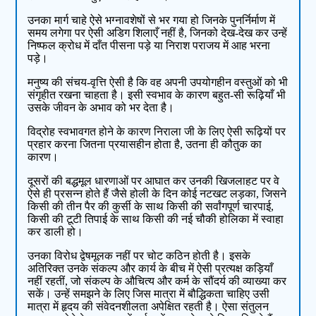
उनका मार्ग चाहे ऐसे भग्नावशेषों से भर गया हो जिनके पुनर्निर्माण में
समय लगेगा पर ऐसी अडिग शिलाएँ नहीं है, जिनको देख-देख कर उन्हें
निष्फल क्रोध में दाँत पीसना पड़े या निराश पराजय में आह भरना
पड़े।
मनुष्य की संचय-वृत्ति ऐसी है कि वह अपनी उपयोगहीन वस्तुओं को भी
संगृहीत रखना चाहता है। इसी स्वभाव के कारण बहुत-सी रूढ़ियाँ भी
उसके जीवन के अभाव को भर देता है।
विद्रोह स्वभावगत होने के कारण निराला जी के लिए ऐसी रूढ़ियों पर
प्रहार करना जितना प्रयासहीन होता है, उतना ही कौतुक का
कारण।
दूसरों की बद्धमूल धारणाओं पर आघात कर उनकी खिजलाहट पर वे
ऐसे ही प्रसन्न होते हैं जैसे होली के दिन कोई नटखट लड़का, जिसने
किसी की तीन पैर की कुर्सी के साथ किसी की सर्वांगपूर्ण चारपाई,
किसी की टूटी तिपाई के साथ किसी की नई चौकी होलिका में स्वाहा
कर डाली हो।
उनका विरोध द्वेषमूलक नहीं पर चोट कठिन होती है। इसके
अतिरिक्त उनके संकल्प और कार्य के बीच में ऐसी प्रत्यक्ष कड़ियाँ
नहीं रहतीं, जो संकल्प के औचित्य और कर्म के सौंदर्य की व्याख्या कर
सकें। उन्हें समझने के लिए जिस मात्रा में बौद्धिकता चाहिए उसी
मात्रा में हृदय की संवेदनशीलता अपेक्षित रहती है। ऐसा संतुलन