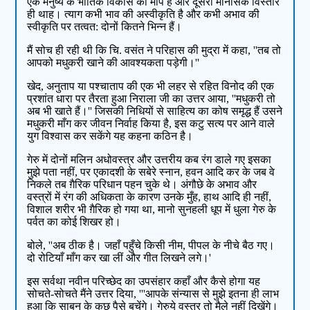
एक मनुष्य के भौतिक विकास का माप है और दूसरा मानसिक विस्तार
ही थाह। त्याग कभी भाव की अस्वीकृति है और कभी अभाव की
स्वीकृति पर तत्वत: दोनों कितने भिन्न हैं।
मैं सोच ही रही थी कि चि. वसंत ने परिहास की मुद्रा में कहा, ''तब तो
आपको मधुकरी खाने की आवश्यकता पड़ेगी।''
खेद, अनुताप या पश्चाताप की एक भी लहर से रहित विनोद की एक
प्रशांत धारा पर तैरता हुआ निराला जी का उत्तर आया, ''मधुकरी तो
अब भी खाते हैं।'' जिसकी निधियों से साहित्य का कोष समृद्ध हैं उसने
मधुकरी माँग कर जीवन निर्वाह किया है, इस कटु सत्य पर आने वाले
युग विश्वास कर सकेंगे यह कहना कठिन है।
गेरु में दोनों मलिन अधोवस्त्र और उत्तरीय कब रंग डाले गए इसका
मुझे पता नहीं, पर एकादशी के सबेरे स्नान, हवन आदि कर के जब वे
निकले तब ग़ैरिक परिधान पहन चुके थे। अंगौछे के अभाव और
वस्त्रों में रंग की अधिकता के कारण उनके मुँह, हाथ आदि ही नहीं,
विशाल शरीर भी ग़ैरिक हो गया था, मानो सुनहली धूप में धुला गेरु के
पर्वत का कोई शिखर हो।
बोले, ''अब ठीक है। जहाँ पहुँचे किसी नीम, पीपल के नीचे बैठ गए।
दो रोटियाँ माँग कर खा लीं और गीत लिखने लगे।'
इस सर्वथा नवीन परिच्छेद का उपसंहार कहाँ और कैसे होगा यह
सोचते-सोचते मैंने उत्तर दिया, '''आपके संन्यास से मुझे इतना ही लाभ
हुआ कि साबुन के कुछ पैसे बचेंगे। गेरुये वस्त्र तो मैले नहीं दिखेंगे।