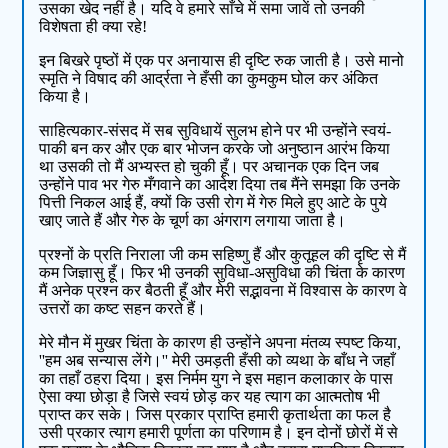
उसका खेद नहीं है। यदि वे हमारे साँचे में समा जावें तो उनकी
विशेषता ही क्या रहे!
इन बिखरे पृष्ठों में एक पर अनायास ही दृष्टि रुक जाती है। उसे मानो
स्मृति ने विषाद की आर्द्रता ने हँसी का कुमकुम घोल कर अंकित
किया है।
साहित्यकार-संसद में सब सुविधायें सुलभ होने पर भी उन्होंने स्वयं-
पाकी बन कर और एक बार भोजन करके जो अनुष्ठान आरंभ किया
था उसकी तो मैं अभ्यस्त हो चुकी हूँ। पर अचानक एक दिन जब
उन्होंने पाव भर गेरु मँगवाने का आदेश दिया तब मैंने समझा कि उनके
पित्ती निकल आई हैं, क्यों कि उसी रोग में गेरु मिले हुए आटे के पुये
खाए जाते हैं और गेरु के चूर्ण का अंगराग लगाया जाता है।
प्रश्नों के प्रति निराला जी कम सहिष्णु हैं और कुतूहल की दृष्टि से मैं
कम जिज्ञासु हूँ। फिर भी उनकी सुविधा-असुविधा की चिंता के कारण
मैं अनेक प्रश्न कर बैठती हूँ और मेरी सद्भावना में विश्वास के कारण वे
उत्तरों का कष्ट सहन करते हैं।
मेरे मौन में मुखर चिंता के कारण ही उन्होंने अपना मंतव्य स्पष्ट किया,
''हम अब सन्यास लेंगे।'' मेरी उमड़ती हँसी को व्यथा के बाँध ने जहाँ
का तहाँ ठहरा दिया। इस निर्मम युग ने इस महान कलाकार के पास
ऐसा क्या छोड़ा है जिसे स्वयं छोड़ कर यह त्याग का आत्मतोष भी
प्राप्त कर सके। जिस प्रकार प्राप्ति हमारी कृतार्थता का फल है
उसी प्रकार त्याग हमारी पूर्णता का परिणाम है। इन दोनों छोरों में से