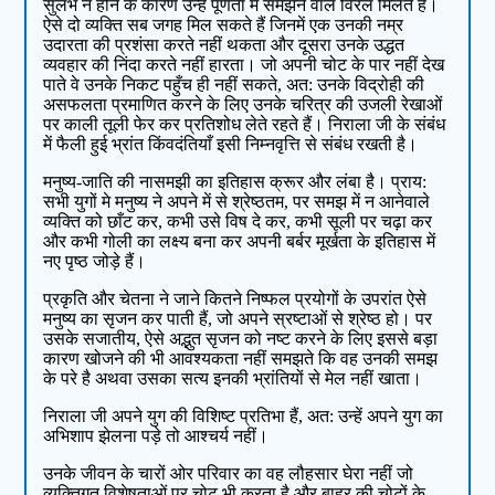
सुलभ न होने के कारण उन्हें पूर्णता में समझने वाले विरल मिलते हैं।
ऐसे दो व्यक्ति सब जगह मिल सकते हैं जिनमें एक उनकी नम्र
उदारता की प्रशंसा करते नहीं थकता और दूसरा उनके उद्धत
व्यवहार की निंदा करते नहीं हारता। जो अपनी चोट के पार नहीं देख
पाते वे उनके निकट पहुँच ही नहीं सकते, अत: उनके विद्रोही की
असफलता प्रमाणित करने के लिए उनके चरित्र की उजली रेखाओं
पर काली तूली फेर कर प्रतिशोध लेते रहते हैं। निराला जी के संबंध
में फैली हुई भ्रांत किंवदंतियाँ इसी निम्नवृत्ति से संबंध रखती है।
मनुष्य-जाति की नासमझी का इतिहास क्रूर और लंबा है। प्राय:
सभी युगों मे मनुष्य ने अपने में से श्रेष्ठतम, पर समझ में न आनेवाले
व्यक्ति को छाँट कर, कभी उसे विष दे कर, कभी सूली पर चढ़ा कर
और कभी गोली का लक्ष्य बना कर अपनी बर्बर मूर्खता के इतिहास में
नए पृष्ठ जोड़े हैं।
प्रकृति और चेतना ने जाने कितने निष्फल प्रयोगों के उपरांत ऐसे
मनुष्य का सृजन कर पाती हैं, जो अपने स्रष्टाओं से श्रेष्ठ हो। पर
उसके सजातीय, ऐसे अद्भुत सृजन को नष्ट करने के लिए इससे बड़ा
कारण खोजने की भी आवश्यकता नहीं समझते कि वह उनकी समझ
के परे है अथवा उसका सत्य इनकी भ्रांतियों से मेल नहीं खाता।
निराला जी अपने युग की विशिष्ट प्रतिभा हैं, अत: उन्हें अपने युग का
अभिशाप झेलना पड़े तो आश्चर्य नहीं।
उनके जीवन के चारों ओर परिवार का वह लौहसार घेरा नहीं जो
व्यक्तिगत विशेषताओं पर चोट भी करता है और बाहर की चोटों के