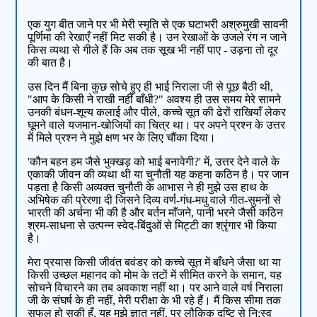
एक युग बीत जाने पर भी मेरी स्मृति से एक घटाभरी अश्रुमुखी सावनी
पूर्णिमा की रेखाएँ नहीं मिट सकी है। उन रेखाओं के उजले रंग न जाने
किस व्यथा से गीले हैं कि अब तक सूख भी नहीं पाए - उड़ना तो दूर
की बात है।
उस दिन मैं बिना कुछ सोचे हुए ही भाई निराला जी से पूछ बैठी थी,
"आप के किसी ने राखी नहीं बाँधी?" अवश्य ही उस समय मेरे सामने
उनकी बंधन-शून्य कलाई और पीले, कच्चे सूत की ढेरों राखियाँ लेकर
घूमने वाले यजमान-खोजियों का चित्र था। पर अपने प्रश्न के उत्तर
में मिले प्रश्न ने मुझे क्षण भर के लिए चौंका दिया।
'कौन बहन हम जैसे भुक्खड़ को भाई बनावेगी?' में, उत्तर देने वाले के
एकाकी जीवन की व्यथा थी या चुनौती यह कहना कठिन है। पर जान
पड़ता है किसी अव्यक्त चुनौती के आभास ने ही मुझे उस हाथ के
अभिषेक की प्रेरणा दी जिसने दिव्य वर्ण-गंध-मधु वाले गीत-सुमनों से
भारती की अर्चना भी की है और बर्तन माँजने, पानी भरने जैसी कठिन
श्रम-साधना से उत्पन्न स्वेद-बिंदुओं से मिट्टी का श्रृंगार भी किया
है।
मेरा प्रयास किसी जीवंत बवंडर को कच्चे सूत में बाँधने जैसा था या
किसी उच्छल महानद को मोम के तटों में सीमित करने के समान, यह
सोचने विचारने का तब अवकाश नहीं था। पर आने वाले वर्ष निराला
जी के संघर्ष के ही नहीं, मेरी परीक्षा के भी रहे हैं। मैं किस सीमा तक
सफल हो सकी हूँ, यह मुझे ज्ञात नहीं, पर लौकिक दृष्टि से नि:स्व