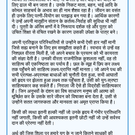
लिए ढाल भी बन जाता है। उनके निकट माता, बहन, भाई आदि के
कोमल साहचर्य के अभाव का ही नाम शैशव रहा है। जीवन का वसंत
ही उनके लिए पत्नी-वियोग का पतझड़ बन गया है। आर्थिक कारणों
ने उन्हें अपनी मातृहीन संतान के कर्तव्य-निर्वाह की सुविधा भी नहीं
दी। पुत्री के अंतिम क्षणों में वे निरूपाय दर्शक रहे और पुत्र को
उचित शिक्षा से वंचित रखने के कारण उसकी उपेक्षा के पात्र बने।
अपनी प्रतिकूल परिस्थितियों से उन्होंने कभी ऐसी हार नहीं मानी
जिसे सह्य बनाने के लिए हम समझौता कहते हैं। स्वभाव से उन्हें वह
निश्छल वीरता मिली है, जो अपने बचाव के प्रयत्न को भी कायरता
की संज्ञा देती है। उनकी वीरता राजनीतिक कुशलता नहीं, वह तो
साहित्य की एकनिष्ठता का पर्याय है। छल के व्यूह में छिप कर लक्ष्य
तक पहुँचने को साहित्य लक्ष्य-प्राप्ति नहीं मानता। जो अपने पथ की
सभी प्रत्यक्ष-अप्रत्यक्ष बाधाओं को चुनौती देता हुआ, सभी आघातों
को हृदय पर झेलता हुआ लक्ष्य तक पहुँचता है, उसी को युग-स्रष्टा
साहित्यकार कह सकते हैं। निराला जी ऐसे ही विद्रोही साहित्यकार
हैं। जिन अनुभवों के दंशन का विष साधारण मनुष्य की आत्मा को
मूर्च्छित कर के उसके सारे जीवन को विषाक्त बना देता है, उसी से
उन्होंने सतत जागरुकता और मानवता का अमृत प्राप्त किया है।
किसी की व्यथा इतनी हल्की नहीं जो उनके हृदय में गंभीर प्रतिध्वनि
नहीं जगाती, किसी की आवश्यकता इतनी छोटी नहीं जो उन्हें सर्वस्व
दान की प्रेरणा नहीं देती।
अर्थ की जिस शिला पर हमारे युग के न जाने कितने साधकों की