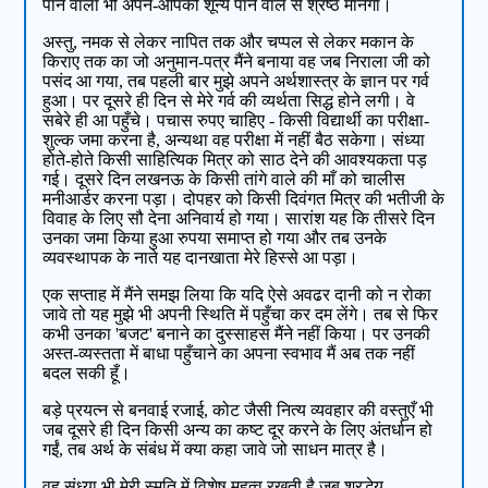
पाने वाला भी अपने-आपको शून्य पाने वाले से श्रेष्ठ मानेगा।
अस्तु, नमक से लेकर नापित तक और चप्पल से लेकर मकान के
किराए तक का जो अनुमान-पत्र मैंने बनाया वह जब निराला जी को
पसंद आ गया, तब पहली बार मुझे अपने अर्थशास्त्र के ज्ञान पर गर्व
हुआ। पर दूसरे ही दिन से मेरे गर्व की व्यर्थता सिद्ध होने लगी। वे
सबेरे ही आ पहुँचे। पचास रुपए चाहिए - किसी विद्यार्थी का परीक्षा-
शुल्क जमा करना है, अन्यथा वह परीक्षा में नहीं बैठ सकेगा। संध्या
होते-होते किसी साहित्यिक मित्र को साठ देने की आवश्यकता पड़
गई। दूसरे दिन लखनऊ के किसी तांगे वाले की माँ को चालीस
मनीआर्डर करना पड़ा। दोपहर को किसी दिवंगत मित्र की भतीजी के
विवाह के लिए सौ देना अनिवार्य हो गया। सारांश यह कि तीसरे दिन
उनका जमा किया हुआ रुपया समाप्त हो गया और तब उनके
व्यवस्थापक के नाते यह दानखाता मेरे हिस्से आ पड़ा।
एक सप्ताह में मैंने समझ लिया कि यदि ऐसे अवढर दानी को न रोका
जावे तो यह मुझे भी अपनी स्थिति में पहुँचा कर दम लेंगे। तब से फिर
कभी उनका 'बजट' बनाने का दुस्साहस मैंने नहीं किया। पर उनकी
अस्त-व्यस्तता में बाधा पहुँचाने का अपना स्वभाव मैं अब तक नहीं
बदल सकी हूँ।
बड़े प्रयत्न से बनवाई रजाई, कोट जैसी नित्य व्यवहार की वस्तुएँ भी
जब दूसरे ही दिन किसी अन्य का कष्ट दूर करने के लिए अंतर्धान हो
गईं, तब अर्थ के संबंध में क्या कहा जावे जो साधन मात्र है।
वह संध्या भी मेरी स्मृति में विशेष महत्व रखती है जब श्रद्धेय