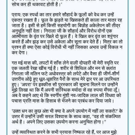
सोच कर ही थकावट होती है।'
प्राय: एक स्पर्धा का तार हमारे सौहार्द के फूलों को वेध कर उन्हें
एकत्र रखता है। फूल के झड़ते या खिसकते ही काला तार मात्र रह
जाता है। इसी से हमें किसी सहयोगी का बिछोह अकेलेपन की तीव्र
अनुभूति नहीं देता। निराला जी के सौहार्द और विरोध दोनों एक
आत्मीयता के वृंत पर खिले दो फूल हैं। वे खिल कर वृंत का श्रृंगार
करते हैं और झड़ कर उसे अकेला और सूना कर देते हैं। मित्र का तो
प्रश्न ही क्या ऐसा कोई विरोधी भी नहीं जिसका अभाव उन्हें विकल न
कर देगा।
गत मई मास की, लपटों में साँस लेने वाली दोपहरी भी मेरी स्मृति पर
एक जलती रेखा खींच गई है। शरीर से शिथिल और मन से क्लांत
निराला जी मलिन फटे अधोवस्त्र को लपेटे और वैसा ही जीर्ण-शीर्ण
उत्तरीय ओढ़े हुए धूल-धूसरित पैरों के साथ मेरे द्वार पर आ उपस्थित
हुए। 'अपरा' पर इक्कीस सौ पुरस्कार की सूचना मिलने पर उन्होंने
मुझे लिखा था कि मैं अपनी सांस्थिक मर्यादा से वह रुपया मँगवा लूँ।
अब वे कहने आए थे कि स्वर्गीय मुंशी नव-जादिक लाल की विधवा को
पचास प्रति मास के हिसाब से भेजने का प्रबंध कर दिया जावे।
'उक्त धन का कुछ अंश भी क्या वे अपने उपयोग में नहीं ला सकते?' के
उत्तर में उन्होंने उसी सरल विश्वास के साथ कहा, ''वह तो संकल्पित
अर्थ है। अपने लिए उसका उपयोग करना अनुचित होगा।''
उन्हें व्यवस्थित करने के सभी प्रयास निष्फल रहे हैं, पर आज मुझे