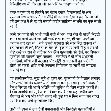
मैथिलीशरण जी निराला जी का आतिथ्य ग्रहण करने गए।
बगल में गुप्त जी के बिछौने का बंडल दबाए, दियासलाई के क्षण
प्रकाश क्षण अंधकार में तंग सीढ़ियों का मार्ग दिखाते हुए निराला जी
हमें उस कक्ष में ले गए जो उनकी कठोर साहित्य-साधना का मूक साक्षी
रहा है।
आले पर कपड़े की आधी जली बत्ती से भरा, पल तेल से खाली मिट्टी
का दिया मानो अपने नाम की सार्थकता के लिए ही जल उठने का
प्रयास कर रहा था। यदि उसके प्रयास को स्वर मिल सकता तो
वह निश्चय ही हमें, मिट्टी के तेल की दूकान पर लगी भीड़ में सब से
पीछे खड़े पर सब से बालिश्त भर ऊँचे गृहस्वामी की दीर्घ, पर निष्फल
प्रतीज्ञा की कहानी सुना सकता। रसोईघर में दो-तीन अधजली
लकड़ियाँ, औंधी पड़ी बटलोई और खूँटी से लटकती हुई आटे की
छोटी-सी गठरी आदि मानो उपवास-चिकित्सा के लाभों की व्याख्या
कर रहे थे।
वह आलोकरहित, सुख-सुविधा-शून्य घर, गृहस्वामी के विशाल आकार
और उससे भी विशालतर आत्मीयता से भरा हुआ था। अपने संबंध में
बेसुध निराला जी अपने अतिथि की सुविधा के लिए सतर्क प्रहरी हैं।
वैष्णव अतिथि की सुविधा का विचार कर वे नया घड़ा ख़रीद कर
गंगाजल ले आए और धोती-चादर जो कुछ घर में मिल सका सब तख़्त
पर बिछा कर उन्हें प्रतिष्ठित किया।
तारों की छाया में उन दोनों मर्यादावादी और विद्रोही महाकवियों ने