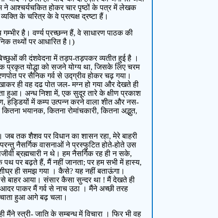
 आश्चर्यचकित होकर चार पृष्ठों के पत्र में लेखक
 के चरित्र के वे प्रत्यक्ष द्रष्टा हैं।
्भीर है। वर्ण्य प्रच्छन्न हैं, वे साधारण पाठक की
ानिक तथ्यों पर आधारित है।)
छुओं की दंशवेदना में तड़प-तड़पकर व्यतीत हुई है ।
एक प्रकृत योद्धा को सजने योग्य था, जिसके लिए चरम
रणपोत पर सैनिक गर्व से उद्ग्रीव होकर चढ़ गया।
र खाकर ही वह दढ पोत जल- मग्न हो गया और देखते ही
 हुआ। अन्ध निशा में, एक सुदूर तारे के क्षीण प्रकाश
ण, हड्डियों में कम्प उत्पन्न करने वाला शीत और नस-
और कितना भयानक, कितना रोमांचकारी, कितना अद्भुत,
ना । जब तक शैशव पर विधान का शासन रहा, मेरे बाहरी
न्तु नैसर्गिक वासनाओं ने प्रस्फुटित होते-होते उस
पजीवी ब्रह्मचारी न थे। हम नैसर्गिक रह ही न सके,
पथ पर बढ़ते हैं, मैं नहीं जानता; पर हम सभी में हास्य,
 मैं शीघ्र ही समझ गया । कैसे? यह नहीं बताऊंगा।
्रम से बाहर आया। संसार कैसा सुन्दर था ! मैं देखते ही
दर पाकर मैं गर्व से नाच उठा । मैंने अच्छी तरह
ल मचाता हुआ आगे बढ़ चला।
मैंने स्त्री- जाति के सम्बन्ध में विचारा । फिर भी वह