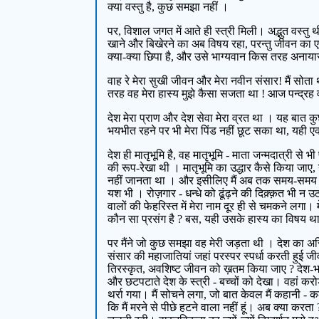
क्या वस्तु है, कुछ समझा नहीं ।
पर, विशाल जगत में आते ही स्त्री मिली। अद्भुत वस्तु 
खाने और बिखेरने का अब विषय रहा, परन्तु जीवन का 
क्या-क्या छिपा है, और उसे भाग्यवान किस तरह अनायास 
वाह रे मेरा सुखी जीवन और मेरा नवीन संसार! मैं सोत
तरह वह मेरा हास्य मुझे कैसा सजता था ! आज पन्द्रह 
देश मेरा प्राण और देश सेवा मेरा व्रत था । यह बात 
भयभीत रहने पर भी मेरा पिंड नहीं छूट सका था, यही एक 
देश ही मातृभूमि है, वह मातृभूमि - माता जन्मदात्री से
की रूप-रेखा थी । मातृभूमि का उद्धार कैसे किया जाए,
नहीं जानता था । और इसीलिए मैं अब तक समय-समय पर च
यश भी । रोज़गार - धन्धे को ढूंढ़ने की दिक़्क़त भी न
वालों की फेहरिस्त में मेरा नाम दूर ही से चमकने लगा।
कौन सा प्रसंग है ? बस, यही उसके हास्य का विषय था।
पर मैंने जो कुछ समझा वह मेरी जड़ता थी । देश का अ
संसार की महाजातियां जहां परस्पर स्पर्धा करती हुई जी
तिरस्कृत, अवशिष्ट जीवन को ख़तम किया जाए ? देश-भक्त
और छटपटाते देश के स्त्री - बच्चों को देखा। वहां करोड़
थर्रा गया। मैं सोचने लगा, जो बात केवल मैं कहानी - 
कि मैं मरने से पीछे हटने वाला नहीं हूं। अब क्या करता ?