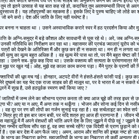
रा और कठोर कर्त्तव्य पथ पर राजा साहब का अनुकरण करने का अपना इरादा प्रकट क
। तुम तो इतने उत्साह से यह बात कह रहे हो, कदाचित् तुम अवश्यम्भावी विपद् से अ
ादुस्साध्य है। यह लौहपुरुषों का महकमा है। इसके लिए वे पुरुष चाहिए जो लोहे का 
े-बैठे जो बने करो। देश और जाति के लिए यही यथेष्ट है।
ायर बनना न चाहता था । उसने अस्वाभाविक करारे स्वर में हठ प्रदर्शन किया और म
्ति के अग्नि-समुद्र में बड़े कौशल और सावधानी से घुस रहे थे। अरे, जब अग्नि-सम
 उनकी गतिविधि का निरीक्षण कर रहा था। महासमर की प्रचंड ज्वालाएं यूरोप को 
 पत्रों को देखने के अतिरिक्त मैं और कुछ कर ही न सकता था। मन ही न लगता था।
ृत्यु का मूल्य बहुत अधिक है । वह मूल्य मेरे पास था तो, पर मैंने बहुत चेष्टा क
ं न रहा । उसने सब- कुछ कह दिया था। उसके वक्तव्य की सत्यता के प्रमाणमात्र मेर
ुझ पर खुल गई। ओह, मुझे वह काला काम करना पड़ा। मैंने पुत्र के प्राणों की प
फ्तारियों की धूम मच गई। होनहार, अटपटे वीरों ने हंसते-हंसते फांसी पाई। कुछ 
रे दुष्कर्म का यह भेद एक राजा साहब को ही मालूम था, पर वे भारत में आ न सकते 
ने में सुख है, उसे हठपूर्वक स्मरण क्यों किया जाए ?
न्हीं जातियों में जन्म लेने का सौभाग्य प्राप्त करता तो क्या आज चूहे की तरह इधर
ण आएगा भी? आए या न आए, मैं अन्त तक न थकूँगा । भोजन और सोना कई दिन से नसीब नह
 । वह दूर पर रण की तोपों का गर्जन सुनाई पड़ रहा है। वह सर्चलाइट का श्वेत सर्प 
जाने ? मित्र हुए तो इस बार जान बची, पर यदि शत्रु हुए आज ही प्राणान्त है । जी
इस महायुद्ध में मैं अपने वंशधरों की भांति अपने देश के लिए जूझने में पीछे रहूं ? जूझने
गम्भीर दायित्व सौंप रहा हूं, वह क्या सच्चे रहेंगे? एक विदेशी से प्राण छुड़ाने को 
 है। एक बार देश में आग फैल जाए। अमन, आराम और शान्ति की इच्छा नष्ट हो जाए, 
भाग्य का निबटारा करेगा. महाजातियों के भाग्य का निबटारा तो कहीं अन्यत्र ही होगा