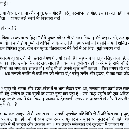
या हूं।”
गा-वेदना, यातना और मृत्यु, एक ओर हैं, परंतु प्रलोभन ? ओह, इसका अंत नहीं। यह
होता । शायद उसे स्वयं भी विश्वास नहीं ।
हीं करते ?
ं। मुझे विश्वास करना चाहिए।” मैंने युवक को छाती से लगा लिया। मैंने कहा - लो, अब 
ोनों करोड़ों मनुष्यों से अधिक शक्तिशाली हैं। हम पृथ्वी की महाविजयिनी शक्ति के स
कब शिथिल हुआ, कब वह युवक खिसककर मेरे पैरों में आ गिरा, मुझे स्मरण नहीं ।
ी असंख्य आंखें उसी के छिद्रान्वेषण में लगी रहती हैं। वह यदि जगत् के लिए मरता है,
 का पर्वत उसके सिर पर लद जाता है। क्या यह दुर्भाग्य नहीं ? अरे भाई, सभी कीड़े-म
ों को नष्ट कर डालते हैं। कोई भी तो उनसे कुछ नहीं कहता। फिर हमपर ही यह अग्न
ब उनकी स्मृति से क्यों मन को संताप दूं ? परंतु शरीर और हृदय, ये जब तक जीवन-तत्
ए ? पुत्र तो आत्मा और रक्त-मांस में से भाग लेकर बना था, उसका मोह कहां तक त्यागू
ी वह अतीत के सब सुखों के ऊपर नृत्य कर रहा है। उस मधुर स्मृति की एक अमिट रे
 नव्य कुमार के रूप में पेश किया। लक्षावधि देशवासी उसपर नाज़ करते थे और मैं अ
ग्ध होता है ।
यानक साहस से मैं अवगत था। उनकी प्रत्येक गतिविधि से मैं परिचित था । पुत्र 
लिदान होने की मैं स्वयं उच्च स्वर से पुकार कर चुका था, पुत्र को भी वही शिक्ष
लड़के में भी साहस और उत्साह था । पर उसके मर्मस्थल की दुर्बलता मैं जानता था।