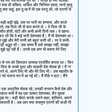
वह मेरा स्वाभाविक गुण था । शीघ्र ही मेरी सोलहों
मैं सदा ही शंकित, थकित और चिन्तित रहता, मानो मृत्यु
्या कहूं, इस दुःख में भी एक वस्तु थी, जो प्राणों से
ड़ी-बड़ी मूंछे, उस पर भारी सा हम्मामा, और काले
करते, तब पिता जी से बात करते थे । वे पिता जी के
ें बातचीत होती, घंटों और कभी-कभी दिनों तक। वे खाना-
ी कि वे बड़े भारी देशभक्त हैं। मैं भी देशभक्त था।
त मुझे और मेरी पत्नी को बहुत भाती थी। पर वे कभी-
ि बड़ी अद्भुत थी। उस समय मैं उसे समझा नहीं, समझा
मुझे घूर रही हैं। उनसे एक क्षण भी बचना मेरे लिए
यत्न से भय को छिपाकर उत्साह प्रदर्शित करता था। फिर
 पिता के सच्चे पुत्र और साहसी देश सेवक हो ? मैं 'न'
े फिरते थे, अपने लिए भी और मेरे लिए भी। उस महावीर के
 गर्व भावना मन में आ गई थी। मैं पीछे न हटा। मैंने
श के एक अप्रतिम सेवक रहे, उनकी सन्तान कैसे देश और
लाक़ात सभी में वह एक उत्कट देशभक्त, वीर युवक
ूख गए। बड़ी चेष्टा करके उसने कहा, श्रीमान, आपने
 निकलती है। अब आप क्या सचमुच प्राणों की बाज़ी भी