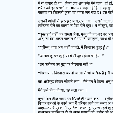
मैं तो तैयार ही था। बिना एक क्षण रुके मैंने कहा- हां
शरीर को इन प्राणों का भार अब सह्य नहीं है । यह गु
फाटक पर शिकारी कुत्तों का पहरा लग रहा है। इस पहरे 
उसकी आंखों से झर-झर आंसू टपक गए। उसने गद्गद कंठ से क
लज्जित होने का कारण न पैदा होने दूंगा। मैं सोचूं
“कुछ हर्ज नहीं, पर समझ लेना, मृत्यु की पद-पद पर आशं
आई, तो देश अतल पाताल में गया ही समझना, साथ ही प
"श्रीमन्, क्या आप नहीं जानते, मैं किसका पुत्र हूं ?”
"जानता हूं, पर तुम्हें स्वयं भी कुछ होना चाहिए।”
“तब श्रीमन् का मुझ पर विश्वास नहीं ?"
“विश्वास ? विश्वास अपनी आत्मा से भी अधिक है। मैं अपने
वह अधोमुख होकर सोचने लगा। मैंने मन में वेदना अनुभव की
मैंने उसे विदा किया, वह चला गया ।
दूसरे दिन ठीक समय पर मिलते ही उसने कहा— श्रीमन्, मै
विचारधाराओं के कार्य-रूप में परिणत होने का समय आ गय
कहा—प्यारे युवक, मैं प्रतिज्ञा करता हूं, प्राण रहते तुम
कुअवसर उपस्थित हो तो अपने प्राणों को, शरीर को अपद