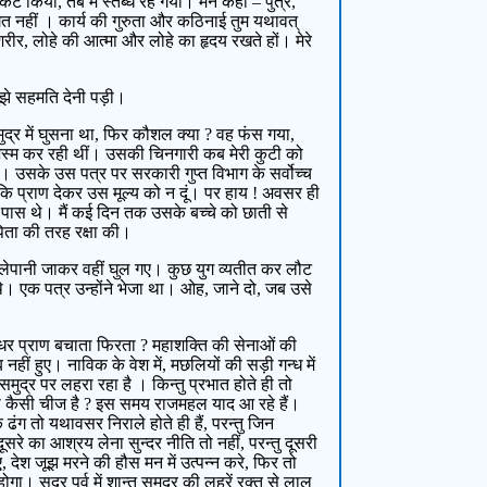
िया, तब मैं स्तब्ध रह गया। मैंने कहा – पुत्र,
वगत नहीं । कार्य की गुरुता और कठिनाई तुम यथावत्
शरीर, लोहे की आत्मा और लोहे का हृदय रखते हों। मेरे
ुझे सहमति देनी पड़ी।
ुद्र में घुसना था, फिर कौशल क्या ? वह फंस गया,
भस्म कर रही थीं। उसकी चिनगारी कब मेरी कुटी को
 उसके उस पत्र पर सरकारी गुप्त विभाग के सर्वोच्च
ी कि प्राण देकर उस मूल्य को न दूं। पर हाय ! अवसर ही
े पास थे। मैं कई दिन तक उसके बच्चे को छाती से
िता की तरह रक्षा की।
कालेपानी जाकर वहीं घुल गए। कुछ युग व्यतीत कर लौट
थे। एक पत्र उन्होंने भेजा था। ओह, जाने दो, जब उसे
 से उधर प्राण बचाता फिरता ? महाशक्ति की सेनाओं की
ीं हुए। नाविक के वेश में, मछलियों की सड़ी गन्ध में
समुद्र पर लहरा रहा है । किन्तु प्रभात होते ही तो
वन भी कैसी चीज है ? इस समय राजमहल याद आ रहे हैं।
 के ढंग तो यथावसर निराले होते ही हैं, परन्तु जिन
दूसरे का आश्रय लेना सुन्दर नीति तो नहीं, परन्तु दूसरी
देश जूझ मरने की हौस मन में उत्पन्न करे, फिर तो
। सुदूर पूर्व में शान्त समुद्र की लहरें रक्त से लाल