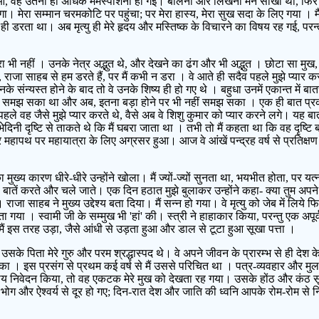
 हुआ, वह उतनी ही अधिक मर्मस्पर्शिनी हो गई। बोलना और लिखना मैंने सीखा था, फिर 
े लगा। मेरा सम्मान चरमकोटि पर पहुंचा; पर मेरा हास्य, मेरा सुख सदा के लिए गया । 
ी डरता था। अब मृत्यु ही मेरे हृदय और मस्तिष्क के विचारने का विषय रह गई, परन्तु क
भी नहीं । उनके नेत्र अद्भुत थे, और देखने का ढंग और भी अद्भुत । छोटा सा मुख, ब
, राजा साहब से हम डरते हैं, पर मैं कभी न डरा । वे आते ही सदैव पहले मुझे प्यार 
 । उनके संन्यस्त होने के बाद तो वे उनके शिष्य ही हो गए थे । बहुधा उनमें एकान्त म
न समझ सका था और अब, इतना बड़ा होने पर भी नहीं समझ सका । एक ही बात प्रकट थ
ले वह जैसे मुझे प्यार करते थे, वैसे अब वे शिशु कुमार को प्यार करने लगे। यह बा
दिनी दृष्टि से ताकते थे कि मैं घबरा जाता था । तभी तो मैं कहता था कि वह दृष्ट
ेकर महापथ पर महायात्रा के लिए अग्रसर हुआ। आज वे आंखें पन्द्रह वर्ष से प्रतिक्षण 
ख्य कारण धीरे-धीरे उन्होंने खोला। मैं ज्यों-ज्यों सुनता था, भयभीत होता, पर 
़ी बातें करते और चले जाते। एक दिन हठात मुझे बुलाकर उन्होंने कहा- क्या तुम अपने
ाजा साहब ने मुख्य उद्देश्य बता दिया। मैं सन्न हो गया। वे मृत्यु को जेब में लिय
ा गया । स्वामी जी के सम्मुख भी 'हां' की। स्त्री ने हाहाकार किया, परन्तु एक अपूर्व
ं इस तरह उड़ा, जैसे आंधी से उड़ता हुआ और डाल से टूटा हुआ सूखा पत्ता ।
सके पिता मेरे गुरु और परम श्रद्धास्पद थे। वे अपने जीवन के प्रारम्भ से ही दे
का । इस प्रसंग से प्रथम कई वर्ष से मैं उससे परिचित था । पत्र-व्यवहार और मु
्राय निवेदन किया, तो वह एकटक मेरे मुख को देखता रह गया। उसके होंठ और कंठ स
 भोग और ऐश्वर्य से दूर हो गए; दिन-रात देश और जाति की ध्वनि आपके रोम-रोम से