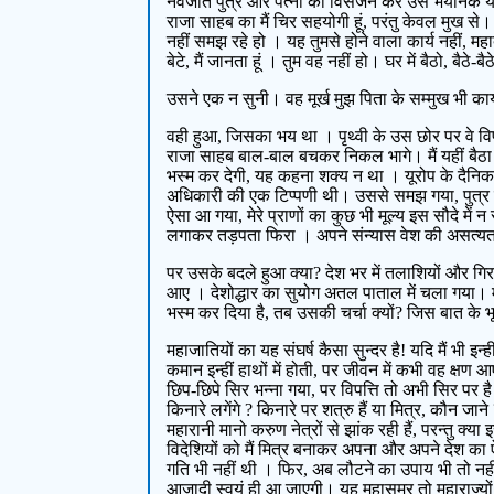
नवजात पुत्र और पत्नी का विसर्जन कर उस भयानक यात्
राजा साहब का मैं चिर सहयोगी हूं, परंतु केवल मुख से
नहीं समझ रहे हो । यह तुमसे होने वाला कार्य नहीं, मह
बेटे, मैं जानता हूं । तुम वह नहीं हो। घर में बैठो, बैठ
उसने एक न सुनी। वह मूर्ख मुझ पिता के सम्मुख भी क
वही हुआ, जिसका भय था । पृथ्वी के उस छोर पर वे विपत
राजा साहब बाल-बाल बचकर निकल भागे। मैं यहीं बैठा
भस्म कर देगी, यह कहना शक्य न था । यूरोप के दैनिक
अधिकारी की एक टिप्पणी थी। उससे समझ गया, पुत्र की म
ऐसा आ गया, मेरे प्राणों का कुछ भी मूल्य इस सौदे मे
लगाकर तड़पता फिरा । अपने संन्यास वेश की असत्यता म
पर उसके बदले हुआ क्या? देश भर में तलाशियों और गिर
आए । देशोद्धार का सुयोग अतल पाताल में चला गया। मे
भस्म कर दिया है, तब उसकी चर्चा क्यों? जिस बात के भूल
महाजातियों का यह संघर्ष कैसा सुन्दर है! यदि मैं भी इ
कमान इन्हीं हाथों में होती, पर जीवन में कभी वह क्ष
छिप-छिपे सिर भन्ना गया, पर विपत्ति तो अभी सिर पर है
किनारे लगेंगे ? किनारे पर शत्रु हैं या मित्र, कौन 
महारानी मानो करुण नेत्रों से झांक रही हैं, परन्तु क्या 
विदेशियों को मैं मित्र बनाकर अपना और अपने देश का ऐसा 
गति भी नहीं थी । फिर, अब लौटने का उपाय भी तो नहीं
आज़ादी स्वयं ही आ जाएगी। यह महासमर तो महाराज्यों के 