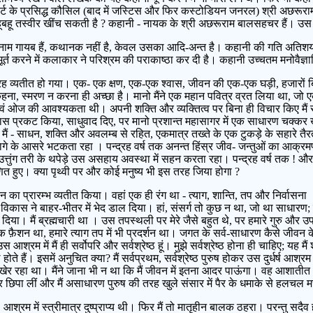
 के प्रसिद्ध कौसिल (बाद में जस्टिस और फिर कस्टोडियन जनरल) श्री अछरूराम ने
बहू तस्वीर खींच सकती है ? कहानी - नायक के श्री अछरूराम बालसहचर हैं। उस व्यक्ति
 के नाम गायब हैं, कथानक नहीं है, केवल उसका आदि-अन्त है। कहानी की गति अतिशय गम
र्त करने में कलाकार ने परिश्रम की पराकाष्ठा कर दी है। कहानी उच्चतम मनोवैज्ञ
ह व्यतीत हो गया। एक- एक क्षण, एक-एक श्वास, जीवन की एक-एक घड़ी, हजारों बिच्
ना, स्मरण न करना ही अच्छा है। मानो मैंने एक महान पवित्र व्रत लिया था, जो 
 एवं ओज की आवश्यकता थी। अपनी शक्ति और व्यक्तित्व पर बिना ही विचार किए मैं 
लास प्रकट किया, साधुवाद दिए, पर मानो प्रशान्त महासागर में एक साधारण चक्क
ं - साधन, शक्ति और अवलम्ब से रहित, एकमात्र तख्ते के एक टुकड़े के सहारे तैरता
े धागे के आसरे भटकता रहा । पन्द्रह वर्ष तक अनन्त हिंस्र जीव- जन्तुओं का आक्रम
उत्तुंग तरी के थपेड़े उस असहाय अवस्था में सहन करता रहा। पन्द्रह वर्ष तक ! 
णित हुए। क्या पृथ्वी पर और कोई मनुष्य भी इस तरह जिया होगा ?
न का प्रारम्भ व्यतीत किया। वहां एक ही रंग था - त्याग, शान्ति, तप और निर्वास
ास ने बाहर-भीतर में भेद डाल दिया। हां, संसर्ग तो कुछ न था, जो था साधारण; पर
दिया। मैं ब्रह्मचारी था । उस तपस्थली पर मेरे जैसे बहुत थे, पर हमारे गुरु और उ
 एक फ़ैशन था, हमारे त्याग तप में भी प्रदर्शन था। जगत के सर्व-साधारण कैसे जीवन के 
्रम में मैं ही सर्वोपरि और सर्वश्रेष्ठ हूं। मुझे सर्वश्रेष्ठ होना ही चाहिए; यह
ठ होते हैं। इसमें अनुचित क्या? मैं सर्वप्रथम, सर्वश्रेष्ठ पुरुष होकर उस दुर्धर्ष आश
खेर रहा था। मैंने जाना भी न था कि मैं जीवन में इतना आदर पाऊंगा। वह आशातीत आ
कर छिपा लीं और मैं असाधारण पुरुष की तरह खुले संसार में पैर के धमाके से हलच
रम में स्त्रीमात्र दुष्प्राप्य थी। फिर मैं तो मातृहीन बालक ठहरा। परन्तु सदैव ही 