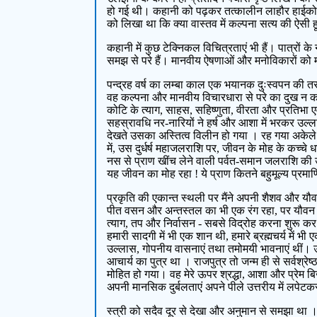
हो गई थी। कहानी को पढ़कर तत्कालीन लाहौर हाईकोर्ट
को लिखा था कि क्या वास्तव में कल्पना सत्य की ऐसी हू
कहानी में कुछ टेक्निकल विचित्रताएं भी हैं। पात्रों
समझ से परे हैं। मानवीय ऐषणाओं और मनोविकारों को मू
पन्द्रह वर्ष का लम्बा काल एक भयानक दुःस्वपन की तर
वह कल्पना और मानवीय विचारधारा से परे का दुख न कह
कोटि के त्याग, साहस, सहिष्णुता, वीरता और प्रतिभा
सहस्रावधि नर-नारियों ने हर्ष और आशा में भरकर उल्
देखते उसका अस्तित्व विलीन हो गया । रह गया अकेले मै
में, उस दुर्धर्ष महाजलराशि पर, जीवन के मोह के कच्च
नस से प्राण खींच लेने वाली पर्वत-समान जलराशि की 
यह जीवन का मोह रहा ! ये प्राण कितने बहुमूल्य प्रमा
प्रकृति की एकान्त स्थली पर मैंने अपनी शैशव और यौव
पीत वसन और अन्तस्तल का भी एक रंग रहा, पर यौवन विक
त्याग, तप और निर्वासन - सबसे विद्रोह करना शुरू कर 
हमारी सादगी में भी एक शान थी, हमारे ब्रह्मचर्य में भी
उल्लास, गोपनीय वासनाएं तथा तमोमयी भावनाएं थीं। उस आश
आचार्य का पुत्र था । राजपुत्र तो जन्म ही से सर्वश्रेष्
मोहित हो गया। वह मेरे ऊपर श्रद्धा, आशा और प्रेम बि
अपनी मानसिक दुर्बलताएं अपने पीले उत्तरीय में लपेट
स्त्री को सदैव दूर से देखा और अनुमान से समझा था । आश्