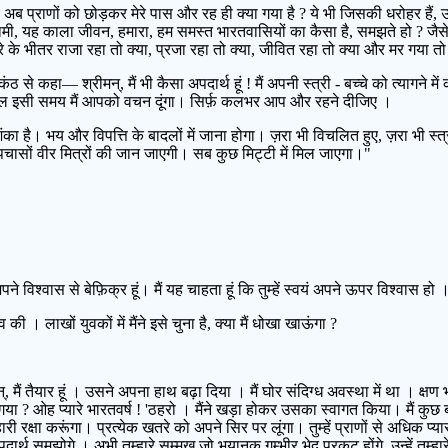
-हां, अब प्राणों को छोड़कर मेरे पास और रह ही क्या गया है ? ये भी जिसकी धरोहर है
लामी, यह काला जीवन, हमारा, हम समस्त भारतवासियों का कैसा है, समझते हो ? जैसे
के भीतर राजा रहा तो क्या, प्रजा रहा तो क्या, जीवित रहा तो क्या और मर गया तो 
हा— श्रीमन्, मैं भी कैसा अपदार्थ हूं ! मैं अपनी स्त्री - बच्चे को त्यागने में क
गा, कल इसी समय मैं आपको वचन दूंगा। सिर्फ़ कलभर आप और रहने दीजिए ।
का है। भय और विपत्ति के बादलों में जाना होगा। ज़रा भी विचलित हुए, ज़रा भी स्त्र
चासों वीर मित्रों की जान जाएगी। सब कुछ मिट्टी में मिल जाएगा।"
 विश्वास से बेफ़िक्र हूं। मैं यह चाहता हूं कि तुम्हें स्वयं अपने ऊपर विश्वास हो 
 । लाखों युवकों में मैंने इसे चुना है, क्या मैं धोखा खाऊंगा ?
ं तैयार हूं । उसने अपना हाथ बढ़ा दिया । मैं घोर संदिग्ध अवस्था में था । क्षण 
ा ? ओह प्यारे भारतवर्ष ! 'ठहरो । मैंने खड़ा होकर उसका स्वागत किया। मैं कुछ बो
्हारी रक्षा करूंगा। प्रत्येक खतरे को अपने सिर पर लूंगा। तुम्हें प्राणों से अधिक प्यार
ार्थ समझोगे । अभी तुम्हारे सम्मुख जो भयानक गम्भीर भेद प्रकट होंगे, उन्हें तु