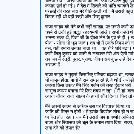
चलती रही। वास्तविकता का ज्यों-ज्यों दिग्दर्शन मुझे
कलाएं पूर्ण हो गईं। मैं देश में सितारे की भांति चमकन
परछाईं की तरह सदा मेरे पीछे रहती थी। मैं उससे बहुत ह
चिपट रही थी वही स्त्री और शिशु कुमार ।
राजा साहब को मैंने कभी नहीं समझा, पर उनसे कभी डरा 
चश्मे से ढकी हुई अद्भुत रहस्यमयी आंखें। सभी कहते थे
अनन्य भक्त थे, पिता जी के दीक्षा लेने के पूर्व से ही
पीना - सोना भी भूल जाते। तब भी मैं उनके विषय को 
बस, यही हमारा उनका नाता था । वह धीरे-धीरे बढ़ा। पह
कभी शिशु कुमार को छाती से लगाकर मेरी ओर ऐसी मर्मभे
तब जब मैं स्त्री, पुत्र, प्राण, जीवन सब कुछ उन्हें द
अशक्य है।
राजा साहब ने मुझसे जिसलिए परिचय बढ़ाया था, उसका मु
भी मालूम होता, मानो वे सब समझ रहे हैं, वे थोड़ी- थोड
कहता किस तरह? मैंने सिंह-गर्जन की तरह हुंकार भरी । र
सम्मुख कायर बनाना मेरे लिए शक्य न रहा । मैं 'हां' करत
अपना जीवन राजा साहब के हाथों सौंप दिया। फिर तो मै
मैंने अपनी आत्मा से अधिक उस पर विश्वास किया था। उ
जाति की मित्र न होगी ? मैं इसके विपरीत सोच ही न स
ध्वनित होता रहा। जब मैंने उससे अपना गम्भीर अभिप
राज्य और रियासत को धूल के समान त्याग दिया; राज्य,
लगा देने को तैयार हैं?