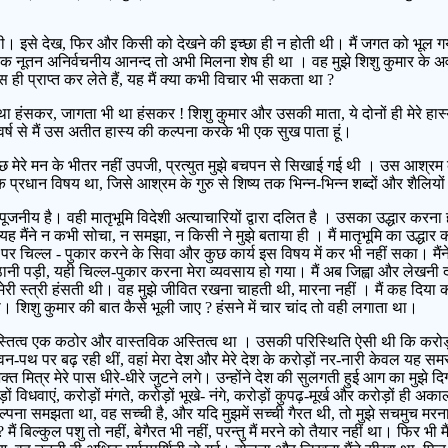
थी। इसे देख, फिर और किसी को देखने की इच्छा ही न होती थी। मैं जगत को भूल गया ।
एक नूतन अनिर्वचनीय आनन्द तो अभी मिलना शेष ही था । वह मुझे शिशु कुमार के अ
ही प्राप्त कर लेते हैं, यह मैं क्या कभी विचार भी सकता था ?
ा था हंसकर, जागता भी था हंसकर ! शिशु कुमार और उसकी माता, ये दोनों ही मेरे 
वर्ष से मैं उस अतीत हास्य की कल्पना करके भी एक सुख पाता हूं।
कुछ मेरे मन के भीतर नहीं उपजी, प्रत्युत मुझे बचपन से सिखाई गई थी । उस आश्रम
प्रधान विषय था, जिसे आश्रम के गुरु से शिष्य तक भिन्न-भिन्न शब्दों और शैलियों 
 भी पूजनीय है। वही मातृभूमि विदेशी अत्याचारियों द्वारा दलित है । उसका उद्धार कर
 यह मैंने न कभी सोचा, न समझा, न किसी ने मुझे बताया ही । मैं मातृभूमि का उद्ध
िल्ल - पुकार करने के सिवा और कुछ कार्य इस विषय में कर भी नहीं सका। मैंने
 उठानी पड़ी, यही चिल्ल-पुकार करना मेरा व्यवसाय हो गया। मैं अब जिह्वा और लेखनी
 मेरी स्त्री हंसती थी। वह मुझे जीवित रखना चाहती थी, मारना नहीं । मैं कह दिया 
 शिशु कुमार की बात कैसे भूली जाए ? हंसने में चार चांद तो वही लगाता था।
स्तित्व एक कठोर और वास्तविक अस्तित्व था । उसकी परिस्थिति ऐसी थी कि करोड़ 
वन-पथ पर बढ़ रही थीं, वहां मेरा देश और मेरे देश के करोड़ों नर-नारी केवल यह सम
 मित्र मेरे पास धीरे-धीरे जुटने लगे। उन्होंने देश की सुलगती हुई आग का मुझे द
ों विधवाएं, करोड़ों मंगते, करोड़ों भूखे- नंगे, करोड़ों कुपढ़-मूर्ख और करोड़ों ही 
कल्पना समझता था, वह सच्ची है, और यदि मुझमें सच्ची गैरत थी, तो मुझे सचमुच मर
 मैं बिल्कुल पशु तो नहीं, बेगैरत भी नहीं, परन्तु मैं मरने को तैयार नहीं था। फिर भी