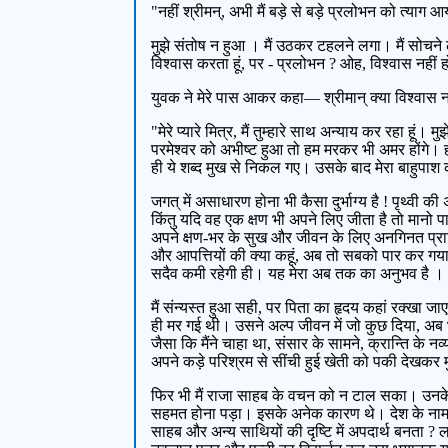
"नहीं श्रीमन्, अभी मैं बड़े से बड़े प्रलोभन को त्याग आ
मुझे संतोष न हुआ । मैं उठकर टहलने लगा। मैं सोचने ल
विश्वास करता हूं, पर - प्रलोभन ? ओह, विश्वास नहीं 
युवक ने मेरे पास आकर कहा— श्रीमान् क्या विश्वास न
"मेरे प्यारे मित्र, मैं तुम्हारे साथ अन्याय कर रहा हू
परमेश्वर को अभीष्ट हुआ तो हम मरकर भी अमर होंगे। हम द
ही ये शब्द मुख से निकल गए। उसके बाद मेरा बाहुपाश 
जगत् में असाधारण होना भी कैसा दुर्भाग्य है ! पृथ्वी क
किंतु यदि वह एक क्षण भी अपने लिए जीता है तो मानो पाप
अपने क्षण-भर के सुख और जीवन के लिए अनगिनत प्राणिय
और आपत्तियों की क्या कहूं, अब तो सबको पार कर गया। अ
सदैव कमी रहेगी ही। यह मेरा अब तक का अनुभव है ।
मैं संन्यस्त हुआ सही, पर पिता का हृदय कहां रक्खा जा
ही मर गई थी। उसने अल्प जीवन में जो कुछ दिया, अब भ
जैसा कि मैंने चाहा था, संसार के सामने, क्रान्ति के
अपने कड़े परिश्रम से सींची हुई खेती को पकी देखकर मु
फिर भी मैं राजा साहब के वचन को न टाल सका। उनके भ
सहमत होना पड़ा। इसके अनेक कारण थे। देश के नाम पर ब
साहब और अन्य साथियों की दृष्टि में अपदार्थ बनता ? 