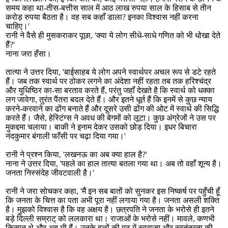
समय कहा था-तीस-बत्तीस साल में आठ लाख रुपया साल के हिसाब से तीन
करोड़ रुपया बैठता है। वह सब कहाँ डाला? इनका विश्वास नहीं करना
चाहिए।'
रानी ने वैसे ही मुसकराकर पूछा, 'क्या ये लोग सीधे-साधे गणित को भी धोखा देते
हैं?'
नाना जरा हँसा।
तात्या ने उत्तर दिया, 'बाईसाहब ये लोग अपने स्वार्थपर अचल रूप से डटे रहते
हैं। जब तक स्वार्थ पर ठोकर लगने का अंदेशा नहीं रहता तब तक हरिश्चंद्र
और युधिष्ठिर का-सा बरताव करते हैं, परंतु जहाँ देखते है कि स्वार्थ को धक्का
लग जावेगा, तुरंत पैंतरा बदल देते हैं। और इतने धूर्त हैं कि इनमें से कुछ न्याय
करने-करवाने का ढोंग बनाते हैं और दूसरे उसी ढोंग की ओट में स्वार्थ की सिद्धि
करते हैं। जैसे, हेस्टिंग्स ने अवध की बेगमों को लूटा। कुछ अंग्रेजों ने उस पर
मुकद्दमा चलाया। बाकी ने इनाम देकर उसको छोड़ दिया। इधर बिचारा
नंदकुमार बंगाली फाँसी पर चढ़ा दिया गया।'
रानी ने प्रश्न किया, 'लखनऊ का अब क्या हाल है?'
नाना ने उत्तर दिया, 'पहले का हाल तात्या बतला गया था। अब तो वहाँ शून्य है।
जनता निस्संदेह जीवटवाली है।'
रानी ने जरा सोचकर कहा, 'मैं इन सब बातों को सुनकर इस निष्कर्ष पर पहुँची हूँ
कि जनता के चित्त का पता अभी पूरा नहीं लगाया गया है। जनता असली शक्ति
है। मुझको विश्वास है कि वह अक्षय है। छत्रपति ने जनता के भरोसे ही इतने
बड़े दिल्ली सम्राट् को ललकारा था। राजाओं के भरोसे नहीं। मावले, कणभी
किसान थे और अब भी हैं। उनके हलों की मूठ में स्वराज्य और स्वतंत्रता की