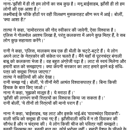
नाना-'झाँसी में ही तो हम लोगों का सब कुछ है। मनू बाईसाहब, झाँसी ही तो हम
लोगों की एक आशा है।'
लक्ष्मीबाई के फीके होंठों पर वही विलक्षण मुसकराहट क्षीण रूप में आई। बोलीं,
'क्या आशा है?'
तात्या ने कहा, 'दामोदरराव की गोद स्वीकार की जावेगी, ऐसा विश्वास है।
एलिस ने गोलमोल अवश्य लिखा है, परंतु कलकत्ता में अपने कुछ मित्र हैं, वे सब
लोग कुछ सहायता करेंगे।'
रानी ने कहा, 'एलिस, मालकम सब एक ही थैली के चट्टे-बट्टे हैं। ये लोग
अपने लाट के नेत्रकोर की संकेत पर चलते हैं। मैंने यहाँ से पूरनचंद्र बंगाली
बाबू को कलकत्ता भेजा है। वह बहुत अंग्रेजी पढ़ा है। लाट से स्वयं मिलेगा और
हमारी बात को समझाएगा। क्या कंपनी सरकार का लाट हमारे इतने बड़े संधि-
पत्र को समूचा निगल जाएगा?'
तात्या ने सहेलियों की ओर देखा।
रानी समझ गई। बोलीं, 'ये तीनों मेरी अत्यंत विश्वासपात्र हैं। बिना किसी
हिचक के बात किए जाओ।'
नाना ने कहा, 'मुझको मालूम है। ये मराठा हैं।'
'झाँसी की लगभग सभी स्त्रियों का विश्वास किया जा सकता है।'
रानी बोलीं, 'ये तीनों तो स्त्रियों की मानो पराग हैं।'
नाना ने कहा, 'बाईसाहब, यह लाट और इसके भाई-बंद 'यावच्चंद्र दिवाकरौ'-
वाली संधि को समूचा ही पचा गए हैं। झाँसीवाली संधि में न तो दिवाकर की
सौगंध है और न चंद्रमा की। ये लोग किसी चीज को पवित्र नहीं समझते।
इनकी लिखतम का, इनकी बात का, कोई भरोसा नहीं। हमारी पेंशन के छीनने के