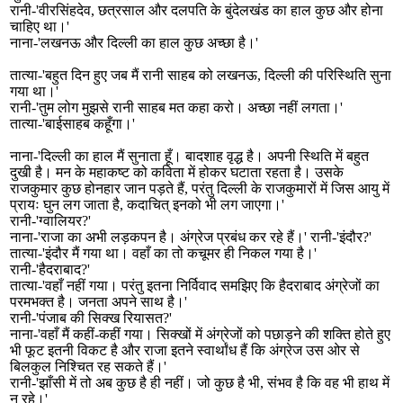
रानी-'वीरसिंहदेव, छत्रसाल और दलपति के बुंदेलखंड का हाल कुछ और होना
चाहिए था।'
नाना-'लखनऊ और दिल्ली का हाल कुछ अच्छा है।'
तात्या-'बहुत दिन हुए जब मैं रानी साहब को लखनऊ, दिल्ली की परिस्थिति सुना
गया था।'
रानी-'तुम लोग मुझसे रानी साहब मत कहा करो। अच्छा नहीं लगता।'
तात्या-'बाईसाहब कहूँगा।'
नाना-'दिल्ली का हाल मैं सुनाता हूँ। बादशाह वृद्ध है। अपनी स्थिति में बहुत
दुखी है। मन के महाकष्ट को कविता में होकर घटाता रहता है। उसके
राजकुमार कुछ होनहार जान पड़ते हैं, परंतु दिल्ली के राजकुमारों में जिस आयु में
प्रायः घुन लग जाता है, कदाचित् इनको भी लग जाएगा।'
रानी-'ग्वालियर?'
नाना-'राजा का अभी लड़कपन है। अंग्रेज प्रबंध कर रहे हैं।' रानी-'इंदौर?'
तात्या-'इंदौर मैं गया था। वहाँ का तो कचूमर ही निकल गया है।'
रानी-'हैदराबाद?'
तात्या-'वहाँ नहीं गया। परंतु इतना निर्विवाद समझिए कि हैदराबाद अंग्रेजों का
परमभक्त है। जनता अपने साथ है।'
रानी-'पंजाब की सिक्ख रियासत?'
नाना-'वहाँ मैं कहीं-कहीं गया। सिक्खों में अंग्रेजों को पछाड़ने की शक्ति होते हुए
भी फूट इतनी विकट है और राजा इतने स्वार्थांध हैं कि अंग्रेज उस ओर से
बिलकुल निश्चित रह सकते हैं।'
रानी-'झाँसी में तो अब कुछ है ही नहीं। जो कुछ है भी, संभव है कि वह भी हाथ में
न रहे।'