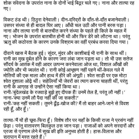
शोक संवेदना के उपरांत नाना के दोनों भाई बिठूर चले गए। नाना और तात्या रह
गए।
विकट ठंड थी। ठिठुरा देनेवाली। दीन-दरिद्रों के दाँत-से-दाँत बजानेवाली।
उसपर संध्या से ही बादल घिर आए। आँधी चल उठी और पानी बरस पड़ा।
नाना और तात्या रानी से बातचीत करने संध्या के पहले ही किले के महल में
गए। भोजन के उपरांत बातचीत होनी थी और फिर डेरे को लौटना था। परंतु
ऋतु की कठोरता के कारण उनके विश्राम का वहीं प्रबंध करवा दिया गया।
दीवाने खास में बैठक हुई। सुंदर, मुंदर और काशीबाई भी रानी के साथ थीं।
रानी का मुख दुर्बल होने के कारण जरा लंबा जान पड़ता था। तो भी उस सतेज
सौंदर्य के आतंक में वही आदर उत्पन्न करनेवाला ओज था, विशाल आँखों की
ज्योति और भी ज्वलंत थी। रानी कोई आभूषण नहीं पहने थीं-केवल गले में
मोतियों की एक माला और हाथ में हीरे की अंगूठी। श्वेत साड़ी पर एक मोटा
श्वेत दुशाला ओढ़े थीं। सहेलियाँ भी जेवरों का त्याग करना चाहती थीं, परंतु
रानी के आग्रह से उन्होंने ऐसा नहीं किया था।
रानी-'बुंदेलखंड के रजवाड़े बुझे हुए दीपक हैं! उनमें तेल है, परंतु लौ नहीं।'
नाना-'क्या उनमें लौ पैदा नहीं की जा सकती?'
रानी-'कह नहीं सकती। तुमने ढूँढ़-खोज की? मैं तो बाहर आने-जाने से विवश
रही हूँ, और हूँ।'
तात्या-'मैं यों ही घूमा-फिरा हूँ। विशेष तौर पर यहाँ के किसी राजा ने प्रसंग नहीं
छेड़ा। परंतु वातावरण बिलकुल ठस जान पड़ा। राजाओं को अपने सरदारों और
प्रजा से प्रणाम लेने में सुख की इति अनुभव होती है। हास-विलास और
सुरापान में मस्त रहते हैं।'