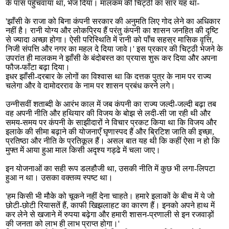
के पास पहुँचवाया था, भेज दिया। मालकम की चिट्ठी का सार यह था-
'झाँसी के राजा को बिना कंपनी सरकार की अनुमति लिए गोद लेने का अधिकार
नहीं है। रानी योग्य और लोकप्रिय हैं परंतु कंपनी का शासन जनहित की दृष्टि
से ज्यादा अच्छा होगा। ऐसी परिस्थिति में रानी को पाँच सहस्र मासिक वृत्ति,
निजी संपत्ति और नगर का महल दे दिया जावे।' इस प्रकार की चिट्ठी भेजने के
उपरांत ही मालकम ने झाँसी के बंदोबस्त का प्रयास शुरू कर दिया और अपना
फौज-फाँटा बढ़ा दिया।
इधर झाँसी-दरबार के लोगों का विश्वास था कि दत्तक पुत्र के नाम पर राज्य
चलेगा और वे दामोदरराव के नाम पर शासन प्रबंध करने लगे।
उन्नीसवीं शताब्दी के आरंभ काल में जब कंपनी का राज्य जल्दी-जल्दी बढ़ा तब
वह अपनी नीति और हथियार की विजय के बोझ से लदी-सी जा रही थी और
समय-समय पर कंपनी के साझीदारों ने विचार प्रकट किया था कि विजय और
इलाके की सीमा बढ़ाने की योजनाएँ घृणास्पद हैं और ब्रिटिश जाति की इच्छा,
प्रतिष्ठा और नीति के प्रतिकूल हैं। असल बात यह थी कि कहीं ऐसा न हो कि
मुफ्त में आया हुआ माल किसी अदृश्य गड्ढे में चला जाए।
इन योजनाओं का सही रूप डलहौजी था, उसकी नीति में कुछ भी लगा-लिपटा
हुआ न था। उसका वक्तव्य स्पष्ट था।
'हम किसी भी मौके को चूकने नहीं देना चाहते। हमारे इलाकों के बीच में ये जो
छोटी-छोटी रियासतें हैं, काफी खिझलाहट का कारण हैं। इनको अपने हाथ में
कर लेने से खजाने में रुपया बढ़ेगा और हमारी शासन-प्रणाली से इन रजवाड़ों
की जनता को लाभ ही लाभ प्राप्त होगा।'