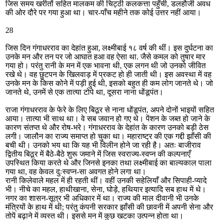
जिस समय खरीतों सहित मालकम की चिट्ठी कलकत्ता पहुँची, डलहौजी अवध
की ओर दौरे पर गया हुआ था। चार-पाँच महीने तक कोई उत्तर नहीं आया।
28
जिस दिन गंगाधरराव का देहांत हुआ, लक्ष्मीबाई १८ वर्ष की थीं। इस दुर्घटना का
उनके मन और तन पर जो आघात हआ वह ऐसा था. जैसे कमल को तुषार मार
गया हो। परंतु रानी के मन में एक भावना थी, एक लगन थी जो उनको जीवित
रखे थे। वह छुटपन के खिलवाड़ में प्रकट हो ही जाती थी। इस अवस्था में वह
उनके मन के किस कोने में पड़ी हुई थी, इसको बहुत ही कम लोग जानते थे। जो
जानते थे, उनमें से एक तात्या टोपे था, दूसरा नाना धोंडूपंत।
राजा गंगाधरराव के फेरे के लिए बिठूर से नाना धोंडूपंत, अपने दोनों भाइयों सहित
आया। तात्या भी साथ था। वे सब जवान हो गए थे। पेंशन के जब्त हो जाने के
कारण संतप्त थे और रोष-भरे। गंगाधरराव के देहांत के कारण उनको बड़ी ठेस
लगी। जालौन का राज्य समाप्त हो चुका था। महाराष्ट्र की एक गद्दी झाँसी की
बची थी। उनको भय था कि यह भी विलीन होने जा रही है। अतः बाजीराव
द्वितीय बिठूर में बैठे-बैठे शुरू जमाने में जिस स्वराज्य-स्वप्न की कल्पनाएँ
उपस्थित किया करते थे और जिनसे इनका तथा लक्ष्मीबाई का बाल्यकाल पाला
गया था, वह केवल दुःस्वप्न-सा अवगत होने लगा था।
रानी किलेवाले महल में ही रहती थीं। वहीं उनकी सहेलियाँ और सिपाही-प्यादे
भी। नीचे का महल, हाथीखाना, सेना, घोड़े, हथियार इत्यादि सब हाथ में थे।
नगर का शासन-सूत्र भी अधिकार में था। राज्य की माल दीवानी भी उनके
मंत्रियों के हाथ में थी; परंतु कंपनी सरकार झाँसी की छावनी में अपनी सेना और
तोपें बढ़ाने में व्यस्त थी। इससे मन में कुछ खटका उत्पन्न होता था।