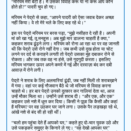
“मरियम मेरी बेटी है। मैं उसका विवाह करूं या ना करूं आप कौन
होते हो?” पादरी चुप हो गए।
मरियम ने पेद्रो से कहा, “आपने पादरी को ऐसा जवाब देकर अच्छा
नहीं किया। वे तो मेरे भले के लिए कह रहे थे।"
इस पर पेद्रो मरियम पर बरस पड़ा, “मुझे नसीहत दे रही है। अपनी
मां को खा गई, तू मनहूस। अब मुझे मार डालना चाहती है क्या,"
कहकर शराब ढूंढ़ने लगा। मरियम को रोना आ रहा था पर वह जानती
थी कि पेद्रो उसे रोने नहीं देगा। जब कभी उसे दुख होता या चोट
लगने पर दर्द से कराहने लगती तो पेद्रो उसका मुंह दबाकर रोने से
रोकता। और जब तक वह ना हंसे, उसे गुदगुदी करता। इसलिए
मरियम भागकर ऊपर अपने कमरे में गई और दरवाज़ा बंद कर दबी
आवाज़ में रोने लगी।
पेद्रो ने शराब के लिए अलमारियां ढूंढी, जब नहीं मिली तो शराबख़ाने
में गया। वहां पर कई नौजवान बैठे थे जो मरियम से विवाह करना
चाहते थे। हर बार पेद्रो उनको दुत्कार कर गालियां देता था, आज
उन्हें मौका मिला था। उन्होंने उसे शराब दी। “और एक, और एक"
कहकर उसे नशे में धुत्त कर दिया। किसी ने पूछा कि कैसी और कहां
है मरियम? पर वह उठकर घर जाने लगा। उसके पैर लड़खड़ा रहे थे,
आंखें नशे से बंद सी हो रही थीं।
“चलो हम पहुंचा देते हैं आपको घर," कहते हुए दो-चार युवक उठे और
उसे पकड़कर समुद्र के किनारे ले गए। “वह देखो आपका घर”