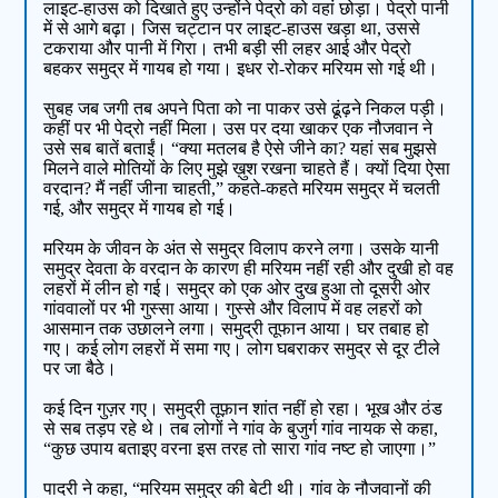
लाइट-हाउस को दिखाते हुए उन्होंने पेद्रो को वहां छोड़ा। पेद्रो पानी
में से आगे बढ़ा। जिस चट्टान पर लाइट-हाउस खड़ा था, उससे
टकराया और पानी में गिरा। तभी बड़ी सी लहर आई और पेद्रो
बहकर समुद्र में गायब हो गया। इधर रो-रोकर मरियम सो गई थी।
सुबह जब जगी तब अपने पिता को ना पाकर उसे ढूंढ़ने निकल पड़ी।
कहीं पर भी पेद्रो नहीं मिला। उस पर दया खाकर एक नौजवान ने
उसे सब बातें बताईं। “क्या मतलब है ऐसे जीने का? यहां सब मुझसे
मिलने वाले मोतियों के लिए मुझे ख़ुश रखना चाहते हैं। क्यों दिया ऐसा
वरदान? मैं नहीं जीना चाहती,” कहते-कहते मरियम समुद्र में चलती
गई, और समुद्र में गायब हो गई।
मरियम के जीवन के अंत से समुद्र विलाप करने लगा। उसके यानी
समुद्र देवता के वरदान के कारण ही मरियम नहीं रही और दुखी हो वह
लहरों में लीन हो गई। समुद्र को एक ओर दुख हुआ तो दूसरी ओर
गांववालों पर भी गुस्सा आया। गुस्से और विलाप में वह लहरों को
आसमान तक उछालने लगा। समुद्री तूफान आया। घर तबाह हो
गए। कई लोग लहरों में समा गए। लोग घबराकर समुद्र से दूर टीले
पर जा बैठे।
कई दिन गुज़र गए। समुद्री तूफ़ान शांत नहीं हो रहा। भूख और ठंड
से सब तड़प रहे थे। तब लोगों ने गांव के बुजुर्ग गांव नायक से कहा,
“कुछ उपाय बताइए वरना इस तरह तो सारा गांव नष्ट हो जाएगा।”
पादरी ने कहा, “मरियम समुद्र की बेटी थी। गांव के नौजवानों की