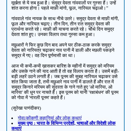
मूर्खता से ये सब हुआ है। समुद्र देवता गांववालों पर गुस्सा हैं। उन्हें
शांत करना होगा। पहले माफ़ी मांगो, फूल, नारियल चढ़ाओ।”
गांववाले गांव नायक के साथ नीचे उतरे। समुद्र देवता से माफ़ी मांगी,
फूल और नारियल चढ़ाए। तीन दिन, तीन रात समुद्र देवता की
प्रार्थना करते रहे। माफ़ी की याचना करते रहे। चौथे दिन समुद्र
देवता शांत हुए। उनका विलाप तथा गुस्सा कम हुआ।
मछुआरों ने फिर कुछ दिन बाद अपने घर ठीक-ठाक करके समुद्र
देवता को नारियत्र चढ़ाकर नाव पानी में डाली और मछली पकड़ने
समुद्र में गए। वह दिन पूर्णमासी का था।
आज भी कभी-कभी ख़ासकर बारिश के महीनों में समुद्र को मरियम
और उसके गाने की याद आती है तो वह विलाप करता है। उसमें बड़ी-
बड़ी लहरें उठने लगती हैं। जब पूनम की सुबह नारियल चढ़ाकर उसे
शांत किया जाता है, तभी मछुआरे नाव पानी में डालते हैं और रात में
समुद्र किनारे मरियम की सुंदरता के गाने गाते हुए 'ओ मारिया, ओ
मारिया' की धुन पर नाचते हैं। इस पूनम को यानी 'रक्षाबंधन' की पूनम
को गोवा में 'नारली पूनम' कहते हैं।
(सुरेखा पाणंदीकर)
गोवा/कोंकणी कहानियां और लोक कथाएं
मुख्य पृष्ठ : भारत के विभिन्न प्रदेशों, भाषाओं और विदेशी लोक
कथाएं