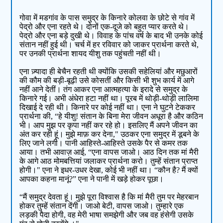
गोवा में मडगांव के पास समुद्र के किनारे कोलवा के छोटे से गांव में
पेद्रो और एना रहते थे। दोनों एक-दूजे को बहुत प्यार करते थे।
पेद्रो और एना बड़े दुखी थे। विवाह के पांच वर्ष के बाद भी उनके कोई
संतान नहीं हुई थी। चर्च में हर रविवार को जाकर प्रार्थना करते थे,
पर उनकी प्रार्थना शायद यीशु तक पहुंचती नहीं थी।
एना ज़्यादा ही बेचैन रहती थी क्योंकि उसकी सहेलियां और मछुआरों
की कौम की बड़ी-बूढ़ी उसे कोसतीं और किसी भी शुभ कार्य में आगे
नहीं आने देतीं। तंग आकर एना आत्महत्या के इरादे से समुद्र के
किनारे गई। अभी अंधेरा हटा नहीं था। पूरब में थोड़ी-थोड़ी लालिमा
दिखाई दे रही थी। किनारे पर कोई नहीं था। एना ने घुटने टेककर
प्रार्थना की, “हे यीशु! संतान के बिना मेरा जीवन अधूरा है और कठिन
भी। आप मुझ पर कृपा नहीं कर रहे हो। इसलिए मैं अपने जीवन का
अंत कर रही हूं। मुझे माफ़ कर देना," उठकर एना समुद्र में डूबने के
लिए जाने लगी। पानी आहिस्ते-आहिस्ते उसके पैर से कमर तक
आया। तभी आवाज़ आई, “एना वापस जाओ। आठ दिन तक मां मैरी
के आगे आठ मोमबत्तियां जलाकर प्रार्थना करो। तुम्हें संतान प्राप्त
होगी।" एना ने इधर-उधर देखा, कोई भी नहीं था। “कौन है? मैं क्यों
आपका कहना मानूं?” एना ने पानी में खड़े होकर पूछा।
“मैं समुद्र देवता हूं। मुझे पूरा विश्वास है कि मां मैरी तुम पर मेहरबान
होकर तुम्हें संतान देंगी। जाओ बेटी, वापस जाओ। तुम्हारे एक
लड़की पैदा होगी, वह मेरी भाषा समझेगी और जब वह हंसेगी उसके