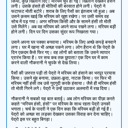
किया, कुछ खिलौने दिए। मरियम चुप हो गई। खिलौने देखकर हंसने
लगी। उसके हंसते ही मोतियों की बरसात होने लगी। पेद्रो ने
फटाफट मोती बटोरे। शराब के लिए पैसों का इंतजाम जो हुआ। अब
उसने क़सम खाई कि मरियम को ख़ुश रखेगा। पर उसी समय वह
सोच में पड़ गया। अगर मरियम किसी और के सामने हंसी तो मोती
उसे मिलेंगे। अब वह मरियम को अपने साथ रखने लगा। मरियम बड़ी
होने लगी। दिन पर दिन उसका सुंदर रूप निखरता गया।
उसने अपना घर पक्का बनवाया। मरियम के लिए अच्छे कपड़े बनवाने
लगा। घर में खाना भी अच्छा पकने लगा। लोग हैरान थे कि पेद्रो के
दिन एकदम कैसे फिर गए। वह लोगों को बताता कि उसने व्यापार
प्रारंभ किया है। पर सच कब तक छुपाता? एक दिन घर में काम
करने वाली नौकरानी ने चुपके से देख लिया।
पैसों की ज़रुरत पड़ी तो पेद्रो ने मरियम को हंसाने का भरपूर प्रयास
किया। उसने मुंह बनाया, उछला-कूदा, नाटक किया। पर फिर भी
मरियम नहीं हंसी तब उसे गुदगुदी करके हंसाया। जैसे ही मरियम हंसी
तो मोती गिरने लगे। पेद्रो ने उन्हें उठाकर अलमारी में रख दिया।
नौकरानी ने सबको यह बात बताई। अब लोग मरियम का पीछा करते
कहते “मरियम हंसो, हंसो” पर मरियम के साथ रहता पेद्रो उनको
भगाता। चर्च के पादरी ने एक दिन कहा कि मरियम बड़ी हो गई है।
पेद्रो को अच्छा सा लड़का देखकर उसका विवाह कर देना चाहिए।
पेद्रो इस पर बहुत बिगड़ा।