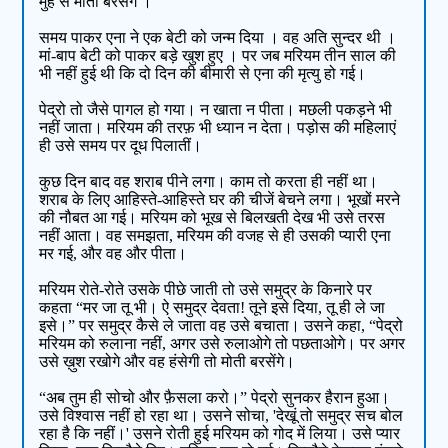
मुंह से मोती बरसेंगे ।"
समय पाकर एना ने एक बेटी को जन्म दिया । वह अति सुन्दर थी ।
मां-बाप बेटी को पाकर बड़े खुश हुए । पर जब मरियम तीन साल की
भी नहीं हुई थी कि दो दिन की बीमारी से एना की मृत्यु हो गई।
पेद्रो तो जैसे पागल हो गया। न खाता न पीता। मछली पकड़ने भी
नहीं जाता। मरियम की तरफ़ भी ध्यान न देता। पड़ोस की महिलाएं
ही उसे समय पर दूध पिलातीं।
कुछ दिन बाद वह शराब पीने लगा। काम तो करता ही नहीं था।
शराब के लिए आहिस्ते-आहिस्ते घर की चीजें बेचने लगा। भूखों मरने
की नौबत आ गई। मरियम को भूख से बिलखती देख भी उसे तरस
नहीं आता। वह समझता, मरियम की वजह से ही उसकी प्यारी एना
मर गई, और वह और पीता।
मरियम रोते-रोते उसके पीछे जाती तो उसे समुद्र के किनारे पर
कहता “मर जा तू भी। ऐ समुद्र देवता! तूने इसे दिया, तू ही ले जा
इसे।” पर समुद्र कैसे ले जाता वह उसे बचाता। उसने कहा, “पेद्रो
मरियम को रुलाना नहीं, अगर उसे रुलाओगे तो पछताओगे। पर अगर
उसे ख़ुश रखोगे और वह हंसेगी तो मोती बरसेंगे।
“अब तुम ही सोचो और फ़ैसला करो।” पेद्रो सुनकर हैरान हुआ।
उसे विश्वास नहीं हो रहा था। उसने सोचा, 'देखूं तो समुद्र सच बोल
रहा है कि नहीं।' उसने रोती हुई मरियम को गोद में लिया। उसे प्यार