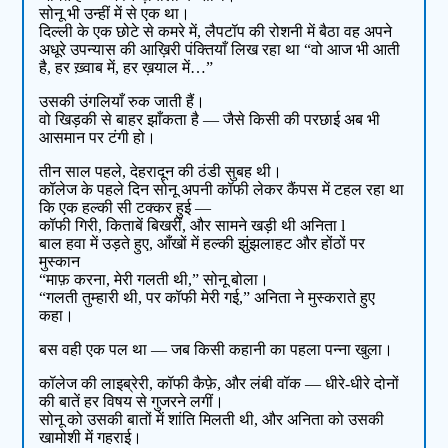
सोनू भी उन्हीं में से एक था।
दिल्ली के एक छोटे से कमरे में, लैपटॉप की रोशनी में बैठा वह अपने
अधूरे उपन्यास की आख़िरी पंक्तियाँ लिख रहा था “वो आज भी आती
है, हर ख़्वाब में, हर ख़याल में…”
उसकी उंगलियाँ रुक जाती हैं।
वो खिड़की से बाहर झाँकता है — जैसे किसी की परछाई अब भी
आसमान पर टंगी हो।
तीन साल पहले, देहरादून की ठंडी सुबह थी।
कॉलेज के पहले दिन सोनू अपनी कॉफी लेकर कैंपस में टहल रहा था
कि एक हल्की सी टक्कर हुई —
कॉफी गिरी, किताबें बिखरीं, और सामने खड़ी थी अनिता l
बाल हवा में उड़ते हुए, आँखों में हल्की झुंझलाहट और होंठों पर
मुस्कान
“माफ़ करना, मेरी गलती थी,” सोनू बोला।
“गलती तुम्हारी थी, पर कॉफी मेरी गई,” अनिता ने मुस्कराते हुए
कहा।
बस वही एक पल था — जब किसी कहानी का पहला पन्ना खुला।
कॉलेज की लाइब्रेरी, कॉफी कैफ़े, और लंबी वॉक — धीरे-धीरे दोनों
की बातें हर विषय से गुजरने लगीं।
सोनू को उसकी बातों में शांति मिलती थी, और अनिता को उसकी
खामोशी में गहराई।