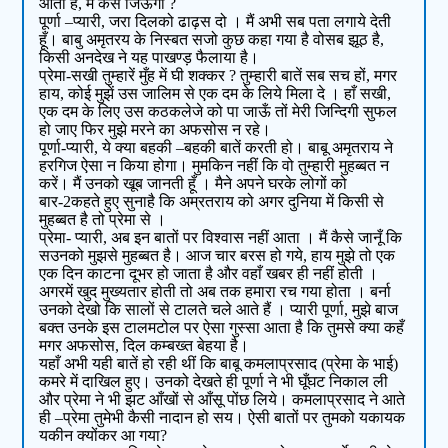
आता है, मैं कैसे जिऊँगी ?
पूर्णा –प्यारी, जरा दिलको ढाढ़स दो । मैं अभी सब पता लगाये देती
हूँ। बाबु अमृतरय के निस्बत सजो कुछ कहा गया है वोसब झूठ है,
किसी अनदेख ने यह पाखण्ड़ फैलाया है।
प्रेमा-सखी तुम्हारें मुँह में घी शक्कर ? तुम्हारी बातें सब सच हों, मगर
हाय, कोई मुझें उस जालिम से एक दम के लिये मिला दे । हाँ सखी,
एक दम के लिए उस कठकलेजे को पा जाऊँ तों मेरी जिन्दिगी सुफल
हो जाए फिर मुझे मरने का अफसोस न रहे।
पूर्णा-प्यारी, ये क्या बहकी –बहकी बातें करती हो। बाबू अमृतराय ने
हरगिज ऐसा न किया होगा। मुमकिन नहीं कि वो तुम्हारी मुहब्बत न
करें। मैं उनको खूब जानती हूँ । मैने अपने घरके लोगों को
बार-2कहते हुए सुनाहै कि अम्रतराय को अगर दुनिया में किसी से
मुहब्बत है तो प्रेमा से ।
प्रेमा- प्यारी, अब इन बातों पर विश्वास नहीं आता । मैं कैसे जानूँ कि
सउनको मुझसे मुहब्बत है। आज चार बरस हो गये, हाय मुझे तो एक
एक दिन काटना दूभर हो जाता है और वहाँ खबर ही नहीं होती ।
अगरमें खुद मुख्यतार होती तो अब तक हमारा रच गया होता । बर्ना
उनको देखो कि सालों से टालते चले आते हैं । प्यारी पूर्णा, मुझे बाज
बक्त उनके इस टालमटोल पर ऐसा गुस्सा आता है कि तुमसे क्या कहँ
मगर अफसोस, दिल कम्बख्त बेहया है।
यहाँ अभी यही बातें हो रही थीं कि बाबू कमलाप्रसाद (प्रेमा के भाई)
कमरे में दाखिल हुए। उनको देखते ही पूर्णा ने भी घूँघट निकाल ली
और प्रेमा ने भी झट आँखों से आँसू पोंछ लिये। कमलाप्रसाद ने आते
ही –प्रेमा तुमेभी कैसी नादान हो सय। ऐसी बातों पर तुमको यकायक
यकीन क्योंकर आ गया?