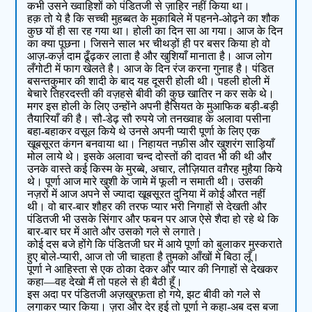
कभी उसने ख्वाहिशों को पंडितजी से ज़ाहिर नहीं किया था।
हक़ तो ये है कि सच्ची मुहब्बत के मुकाबिले में पहनने-ओढ़ने का शौक
कुछ यों ही सा रह गया था। होली का दिन सा आ गया। आज के दिन
का क्या पूछना। जिसने साल भर चीथड़ों ही पर बसर किया हो वो
आज़-कर्ज़ दाम ढूँढ़कर लाता है और खुशियाँ मानाता है। आज लोग
लँगोटी में फाग खेलते है। आज के दिन रंज करना गुनाह है। पंडित
बसन्तकुमार की शादी के बाद यह दूसरी होली थी। पहली होली में
बेचारे तिहरदस्ती की वज़हसे बीवी की कुछ खातिर न कर सके थे।
मगर इस होली के लिए उन्होंने अपनी हैसियत के मुआफिक बड़ी-बड़ी
तैयारियाँ की है। सौ-डेढ़ सौ रुपये जो तनख्वाह के अलावा पसीना
बहा-बहाकर वसूल किये थे उनसे अपनी प्यारी पूर्णा के लिए एक
खूबसूरत कंगन बनवाया था। निहायत नफ़ीस और खुशरंग साड़ियाँ
मोल लाये थे। इसके अलावा चन्द दोस्तों की दावत भी की थी और
उनके वास्ते कई किस्म के मुरब्बे, अचार, लौज़ियात वग़ैरह मुहैया किये
थे। पूर्णा आज मारे खुशी के जामे में फूली न समाती थी। उसकी
नज़रों में आज अपने से ज्यादा खूबसूरत दुनिया में कोई औरत नहीं
थी। वो बार-बार शौहर की तरफ प्यार भरी निगाहों से देखती और
पंडितजी भी उसके सिंगार और फबन पर आज ऐसे शैदा हो रहे थे कि
बार-बार घर में आते और उसको गले से लगाते।
कोई दस बजे होंगे कि पंडितजी घर में आये पूर्णा को बुलाकर मुस्कराते
हुए बोले-प्यारी, आज तो जी चाहता है तुमको आँखों मे बिठा लूँ।
पूर्णा ने आहिस्ता से एक ठोका देकर और प्यार की निगाहों से देखकर
कहा—वह देखो मैं तो पहले से ही बैठी हूँ।
इस अदा पर पंडितजी अज़खुरफ़ता हो गये, झट बीवी को गले से
लगाकर प्यार किया। ज़रा और देर हुई तो पूर्णा ने कहा-अब दस बजा