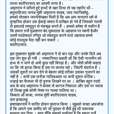
लाला बदरीप्रसाद का आदमी लाया है।
अमृतराय ने काँपते हुऐ हाथों से खत लिया तो यह तहरीर थी –
बमुलाहिजाए जनाब मुंशी अमृतराय साहब, जाद नवाजिशोहू-
हमको मोतबार जरायेसेखबर मिली है कि अब आप सनातन धर्म से
मुनहरिफ होकर उस ईसाई जमात में दाखिल हो गये हैं जिसको गलती
से इसलाहे तमदुदुन से मंससूब करते हैं । हमको हमेशा से यकीन है
कि हमारा तर्जे मुआशरत बेद मुकददस के अहकाम पर मबनी हैऔर
उसमें रददोबदल तगैयुर ओ तबददुल करने वाले अहसाब हमसे
कोई ताल्लुक पैदा नहीं कर सकते ।
बदरीप्रसाद
इस मुख्तसर शुक्के को अमृतराय ने दो बार पढ़ा और उनके दिले अब
एक जंग शुरु हो गयी । नफ्सानियत कहती थी कि ऐसी नाजनीन को
हाथ से न जाने दो अभी कुछ नहीं बिगड़ा है। और जोशे कौमी कहता
था कि जो इरादा किया है उस पर कायम रहो। जिंदगी चंदरोज है ।
उसकों दूसरों पर कर देने से बेहतर कोई तरीका उसका गुजारने का
नहीं है । कभी एक फरीक गालिबआता था कभी दूसरा फरीक।
लड़ाई का फैसला भी दो हुरुफ लिखने पर था । आखिर बहुत रददो
कद के बाद अमृतराय ने बाक्स से कागज निकाला और उस पर जवाब
यों लिखा हुब्बे कोमी नेफ्स पर गलबा पालिया था।
किबला ओ काबा, जनाब मुंशी बदरीप्रसाद साहब,
दाम इगबालहू
इफ्तखारनामे ने सादिर होकर मुम्ताज किया । मुझको सख्त अफसोस
है कि आपने उस उम्मीद को जो मुददत से बँधी हुई थी यकायक
मुन्कता कर दिया । मगर चूँकि मुझको यकीनद है कि हमारा तर्जे