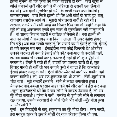
इतना सुनना था कि प्रेमा का चेहरा बश्शाश हो गया। फर्ते खुशी से
आँखे चमकने लगीं और पूर्णा ने भी अहिस्ता से उसकी एक ऊँगली
दबायी। अब दोनों मुन्तजिर हो गयीं कि ताजी खबर क्या मिलेगी।
कमलाप्रसाद –बात सिर्फ इतनी थी कि अभी कोई दो घण्टे हुए, बाबू
दाननाथ तशरीफ लाये थे। मुझसे और उनसे बातें हो रही थी।
असनाए तकरीर में शादी ब्याह का जिक्र छिड़गया तो उन्होने कहा कि
मुझे तो बाबू अम्रतराय इरादे इस साल भी मुस्तकिल नहीं मालूम होते
हैं। वो शायद रिफार्म पाट्री में दाखिल होनेबाले हैं। बस इतनी सी
बात का लोगों ने सबतगड़ बना दिया। लाला जी उधर बेहोश होगर
गिर पड़े।अब तक उनके सम्हालूँ कि ससारे घर में ईसाई हो गये, ईसाई
हो गये कागुल मच गया। ईसाईहोना क्या कोई दिल्लगी है? औरफिर
उनको जरुरत ही क्या है ईसाई होने की? पूजा-पाठ वो करतेही नहीं,
शराबव कवाब से उनको कतई नफरत है नहीं हौ तो कुछ यूँही सी
रगबत है। बँगले में रहते ही हैं, बावर्ची का पकाया खाते ही है, छूत –
विचार मानते ही नहीं तो अब उनको कुत्ते ने काटा है कि खामखाई
ईसाई होकर नक्कूक बनें। ऐसी बेसिर –पैर की बातों पर यकीन नहीं
करना चाहिये। लो, अब रंज-कुलफत को धो डालों। हँसी-खुशी बात
चीत करो। मुझे तम्हारें इसरोने –धोने से सख्त अफसोस हुआ।
येकहकर बाबू कमला प्रसाद बाहर चले गये और पूर्णा ने हँस कर कहा
–सुना कुछ?कहती थी कि ये सब लोगों ने पाखंड फैलाया है, लो अब
मुँह मीठा कराओ। प्रेमा ने फर्ते –मसर्रत से पूर्णा को सीने से लगाकर
खूब दबाया, उसके रुखसारों के बोसे लिये और बोली –मुँह मीठा हुआ
या और लोगीं ?
पूर्णा – इन मिठाईयों से बाबू अमृतराय का मुँह मीठा होगा। मगर सखी,
इस मनहूस खबर ने तूम्हारे थोड़ी देर तक परेशान किया तो क्या,