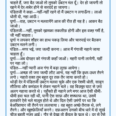
चाहते हैं, जरा बैठ जाओ तो तुमको उबटन मल दूँ। देर हो जायगी तो
खाने में देर-सबेर होने से सरदर्द हा जायगा।
पंडितजी ने कहा—नहीं-नहीं रहने दो मैं उबटन न लगाऊँगा। लाओ
धोती दो, नहा आऊँ।
पूर्णा—वाह, उबटन न मलवायेंगे आज की रीत ही यह है। आकर बैठ
जाओ।
पंडितजी—नहीं, तुमको ख़ामका तकलीफ़ होगी और इस वक्त़ गर्मी है,
जी नहीं चाहता।
पूर्णा न लपकर शौहर का हाथ पकड़ लिया और चारपाई पर बैठकर
उबटन मलने लगी।
पंडित—मगर भई, जरा जल्दी करना। आज मैं गंगाजी नहाने जाया
चाहता हूँ।
पूर्णा—अब दोपहर को गंगाजी कहाँ जाओं। महरी पानी लायेगी, यहीं
पर नहा लो।
पंडित—नहीं प्यारी अज गंगा में बड़ा लुत्फ़ आयेगा।
पूर्णा—अच्छा तो जरा जल्दी लौट आना, यह नहीं कि इधर-उधर तैरने
लगो। नहाते वक्त तुम बहुत दूर तक तैर जाया करते हो।
थोड़ी देर में पंडितजी उबटन मलवा चुके और एक रेशमी धोती, साबुन
तौलिया और कमंडल मे लेकर नहाने चले। वह बिउमूम घाट से ज़रा
अलग नहाया करते थे। पहुँचते ही नहाने लगे मगर आज ऐसी धीमी-
धीमी हवा चल रही थी, पानी ऐस साफ़ और शफ्फाफ था, उसमें
हलकोरे ऐसे भले मालूम होते थे और दिल ऐसी उमंगों पर था कि
बेअख्तियार जी तैरने पर ललचाया। वह बहुत अच्छे तैराक थे, लगे
तैरने। और खुशफ़ेलियाँ करने। दफ़अतन उनको बीच धारे में दो सुर्ख
चीज़ बहती नज़र आई। गौर से देखा तो कँवल के फूल थे। दूर से ऐसे