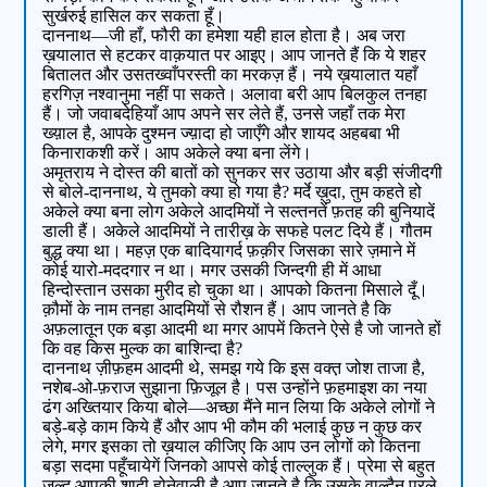
सुर्खरुई हासिल कर सकता हूँ।
दाननाथ—जी हाँ, फौरी का हमेशा यही हाल होता है। अब जरा
ख़यालात से हटकर वाक़यात पर आइए। आप जानते हैं कि ये शहर
बितालत और उसतख्वाँपरस्ती का मरकज़ हैं। नये ख़यालात यहाँ
हरगिज़ नश्वानुमा नहीं पा सकते। अलावा बरी आप बिलकुल तनहा
हैं। जो जवाबदेहियाँ आप अपने सर लेते हैं, उनसे जहाँ तक मेरा
ख्य़ाल है, आपके दुश्मन ज्य़ादा हो जाएँगे और शायद अहबबा भी
किनाराकशी करें। आप अकेले क्या बना लेंगे।
अमृतराय ने दोस्त की बातों को सुनकर सर उठाया और बड़ी संजीदगी
से बोले-दाननाथ, ये तुमको क्या हो गया है? मर्दे ख़ुदा, तुम कहते हो
अकेले क्या बना लोग अकेले आदमियों ने सल्तनतें फ़तह की बुनियादें
डाली हैं। अकेले आदमियों ने तारीख़ के सफहे पलट दिये हैं। गौतम
बुद्ध क्या था। महज़ एक बादियागर्द फ़क़ीर जिसका सारे ज़माने में
कोई यारो-मददगार न था। मगर उसकी जिन्दगी ही में आधा
हिन्दोस्तान उसका मुरीद हो चुका था। आपको कितना मिसाले दूँ।
क़ौमों के नाम तनहा आदमियों से रौशन हैं। आप जानते है कि
अफ़लातून एक बड़ा आदमी था मगर आपमें कितने ऐसे है जो जानते हों
कि वह किस मुल्क का बाशिन्दा है?
दाननाथ ज़ीफ़हम आदमी थे, समझ गये कि इस वक्त़ जोश ताजा है,
नशेब-ओ-फ़राज सुझाना फ़िजूल है। पस उन्होंने फ़हमाइश का नया
ढंग अख्तियार किया बोले—अच्छा मैंने मान लिया कि अकेले लोगों ने
बड़े-बड़े काम किये हैं और आप भी कौम की भलाई कुछ न कुछ कर
लेगे, मगर इसका तो ख़याल कीजिए कि आप उन लोगों को कितना
बड़ा सदमा पहूँचायेगें जिनको आपसे कोई ताल्लुक हैं। प्रेमा से बहुत
जल्द आपकी शादी होनेवाली है आप जानते है कि उसके वाल्दैन परले