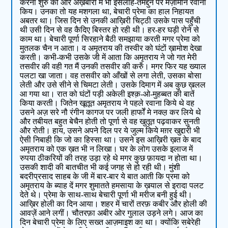
करना शुरु की और अख़बारों में भी इसलाहे-तमद्दुन पर मज़ामीन रवाना
किय। उनका तो यह मशगला था, बेचारी प्रेमा का हाल निहायत
अबतर था। जिस दिन से उनकी आख़िरी चिट्ठी उसके पास पहुँची
थी उसी दिन से वह कैदिए बिस्तर हो रही थी। हर-हर घड़ी रोने से
काम था। बेचारी पूर्णा सिरहाने बैठी समझाया करती मगर प्रेमा को
मुतलक चैन न आता। व अमृतराय की तस्वीर को घंटों ख़ामोश देखा
करती। कभी-कभी उसके जी में आता कि अमृतराय ने जो गत मेरी
तसवीर की वही गत मैं उनकी तसवीर की करुँ। मगर फिर यह ख्याल
पलटा खा जाता। वह तसवीर को आँखों से लगा लेती, उसका बोसा
लेती और उसे सीने से चिमटा लेती। उसके दिमाग में अब कुछ ख़लल
आ गया था। रात को घंटों पड़ी अकेली इश्क़-ओ-मुहब्बत की बातें
किया करती। जितेन खूतूत अमृतराय ने पहले रवाना किये थे वह
उसने अज़ सरे नौ रंगीन कागज पर जली हार्फों मे नक्ल़ कर लिये थे
और तबीयत बहुत बेचैन होती तो पूर्णा से वह खुतूत पढ़वाकर सुनती
और रोती। हाय, उसने अपने दिल पर ये जुल्म किये मग़र खुद्दारी भी
ऐसी निबाही कि जो का हिस्सा था। उसने इस आख़िरी ख़त के बाद
अमृतराय को एक ख़त भी न लिखा। घर के लोग उसके इलाज में
रुपया ठीकरियों की तरह उड़ा रहे थे मगर कुछ फ़ायदा न होता था।
उसकी शादी की बातचीत भी कई जगह से हो रही थी। मुंशी
बदरीप्रसाद साहब के जी में बार-बार ये बात आती कि प्रमा को
अमृतराय के ब्याह दें मगर शुमातते हमसाया के ख़याल से इरादा पलट
देते थे। प्रेमा के साथ-साथ बेचारी पूर्णा भी मरीज बनी हुई थी।
आख़िर होली का दिन आया। शहर में चारों तरफ़ कबीर और होली की
आवज़ें आने लगीं। चौतरफ़ा अबीर ओर गुलाल उड़ने लगे। आज का
दिन बेचारी प्रेमा के लिए सख्त आज़माइश का था। क्योंकि सबेरेही