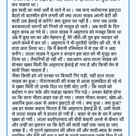
कर सकता था।
इस शादी का चर्चा अर्से से सारे में था। जब चन्द भलोमानस इकट्ठा
बैठते तो बातचीत होने लगती की क्या लाला साहब अपनी बेटी की
शादी उस ईसाई से करेगे? क्या दूसरा घर नहीं है। मगर जब उनके
बराबरवालो घरानों को गिनते तो मायूस हो जाते। अब शादी के दिन
बहुत करब आ गये थे। लाल साहब ने अमृतराय को मजबूर किया था
अब मैं कुछ दम का और मेहमान हूँ, मेरे जीते-जी तुम इस जवाहर को
अपने कब्जें में कर लो। अमृतराय ने भी मुस्तैदी जाहिर की थी, गो ये
वादा करा लिया था। कि मैं बेमानी रस्मियात में से एक भी न अदा
करुँग। लाला साहब ने तूअन व करहन इस बात को भी मुजूर कर
लिया था। तैयारियाँ हो रही थीं। दफ़अतन आज लाला साहब को
मोनबर खबर मिली कि अमृतराय ईसाई हो गया है और किसी मेम से
शादी यिका चाहता हैं।
जैसा किसी हरे-भरे दरख्त पर बिजली गिर पड़ी, यही हाल लाला
साहब का हुआ। पीरानासाली की वजह से आज़ा मुज़महिल हो रहे थे
ये ख़बर मिली तो उनके दिल पर ऐसी चोट लगी। कि सदमे को
बर्दाश्त न कर सके और पछाड़ा खाकर गिर पड़े। उनका बेहोश होना
था कि सारा भीतर-बाहर एक हो गया। तमाम नौकर-चाकर, खेश-ओ-
अकरिब इधर-उधर से आकर इकट्ठे हो गये। क्या हुआ। क्या हुआ?
अब हर शख्स कहता फिरता है कि अमृतराय ईसाई हो है, उसी सदमे
से लाला साहब की ये हालत हो गयी है। बाहर से दम के दम में अन्दर
ख़बर हो गयी। लाला बदरीप्रसाद की बीवी बेचारी अरसे से बीमार थीं
और उन्हीं का इसरार था कि बेटी की शादी जहाँ तक जल्द हा जाए
अच्छा है। गो पुराने ख़यालात की औरत थीं और शादी-ब्याह के तमाम
मरासिम और बेटी की हया व शर्म के पुराने ख़यालात उनके दिल में भरे