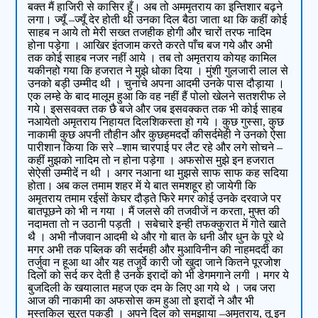
बक्त मैं हाजिरी से कासिर हूँ। अब तो अममृतराय का इन्तिशार बढ़ने
लगा। ज्यूँ –ज्यूँ देर होती थी उनका दिल बैठा जाता था कि कहीं कोई
साहब न आये तो मेरी सख्त तजहीक होगी और चारों तरफ नादिम
होना पड़ेगा । आखिर इंतजाम करते करते पाँच बज गये और अभी
तक कोई साहब नजर नहीं आये । तब तो अमृतराय कोयह कामिल
यकीनहो गया कि हजरात ने मुझे धोका दिया । मुंशी गुलजारी लाल से
उनको बड़ी उम्मीद थी । चुनांचे अपना आदमी उनके पास दौड़ाया ।
एक लम्हे के बाद मालूम हुआ कि वह नहीं हैं पोलो खेलने सतशरीफ ले
गये। इससवक्त तक छै बजे और जब इसवक्कत तक भी कोई साहब
नआयेतो अमृतराय निहायत दिलशिकस्ता हो गये । कुछ गुस्सा, कुछ
नाकामी कुछ अपनी तौहीन और कुछहमदर्दो कीसर्दमेही ने उनको ऐसा
पारीशान किया कि सरे –शाम चारपाई पर लैट रहे और लगे सोचने –
कहीं मुझको नादिम तो न होना पड़ेगा । अफसोस मुझे इन हजरात
सेऐसी उम्मीदें न थी । अगर नआना था मुझसे साफ साफ कह सदिया
होता। अब कल तमाम शहर में ये बात समशहूर हो जायेगी कि
अमृतराय तमाम रईसों केघर दौड़ते फिरे मगर कोई उनके दरवाजे पर
बातपूछने को भी न गया । मैं जलसे की तजवीजें न करता, मुफ्त की
नदामता तो न उठानी पड़ती । सबेचारे इन्ही तफक्कुरात में गोते खाते
थै । अभी नौजवान आदमी थे और गो बात के धनी और धुन के पूरे थे
मगर अभी तक पब्लिक की सर्दमही और मुआविनीन की नाहमदर्दी का
तर्जुवा न हूआ था और यह तजुर्वे कारी जो खुदा जाने कितने पूरजोश
दिलों को सर्द कर देती है उनके इरादों को भी डेगमगाने लगी । मगर ये
बुजदिली के खयालात महज एक दम के लिए आ गये थे । जब जरा
आज की नाकामी का अफसोस कम हुआ तो इरादों ने और भी
मुस्तकिल सूरत पकड़ी । अपने दिल को समझाया –अमृतराय, तू इन