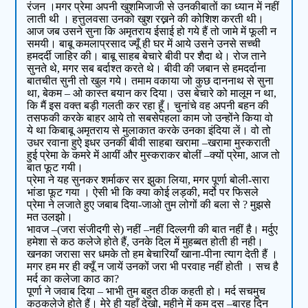
रंजन ।मगर प्रेमा अपनी खुशमिजाजी से उनकीबातों का ध्यान में नहीं
लाती थी । हत्तुलवसा उनको खुश रख्नने की कोशिश करती थी।
आज जब उसने सुना कि अमृतराय ईसाई हो गये हैं तो जामे में फूली न
समयी। बाबू कमलाप्रसाद ज्यूँ ही घर में आये उसने उनसे सच्ची
हमदर्दी जाहिर की। बाबू साहब बेचारे बीवी पर शैदा थे। रोज ताने
सुनते थे, मगर सब बर्दाश्त करते थे। बीवी की जबान से हमदर्दाना
बातचीत सुनी तो खुल गये। तमाम वकाया जो कुछ दाननाथ से सुना
था, बेकम – ओ कास्त बयान कर दिया। उस बेचारे को मालूम न था,
कि मैं इस वक्त बड़ी गलती कर रहा हूँ। चुनांचे वह अपनी बहन की
तसफकी करके बाहर आये तो सबसेपहला काम जो उन्होंने किया वो
ये था किबाबू अमृतराय से मुलाकात करके उनका इंदिया लें। वो तो
उधर रवाना हुऐ इधर उनकी बीवी साहबा खरामा –खरामा मुस्कराती
हुई प्रेमा के कमरे में आयीं और मुस्कराकर बोलीं –क्यों प्रेमा, आज तो
बात फूट गयी।
प्रेमा ने यह सुनकर शर्माकर सर झुका लिया, मगर पूर्णा बोली-सारा
भांडा फूट गया । ऐसी भी कि क्या कोई लड़की, मर्दो पर फिसले
प्रेमा ने लजाते हुए जबाब दिया-जाओ तुम लोगों की बला से ? मुझसे
मत उलझो।
भावज –(जरा संजीदगी से) नहीं –नहीं दिल्लगी की बात नहीं है। मर्दुए
हमेशा से कठ कलेजे होते हैं, उनके दिल में मुहब्बत होती ही नही।
खनका जरासा सर धमके तो हम बेचारियाँ खाना-पीना त्याग देती हैं ।
मगर हम मर ही क्यूँ न जायें उनकों जरा भी परवाह नहीं होती । सच है
मर्द का कलेजा काठ का?
पूर्णा ने जवाब दिया – भाभी तुम बहुत ठीक कहती हो। मर्द सचमुच
कठकलेजे होते हैं। मेरे ही यहाँ देखो, महीने में कम दस –बारह दिन