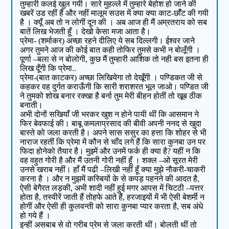
तुम्हारी कलई खुल गयी। सारे मुहल्ले में तुम्हारे बेहोश हो जाने की
खबरें उड रहीं हैं और नहीं मालूम सउस में क्या क्या काट-छॉँट की गयी
है । क्यूँ अब तो न लोगीं दून की । अब आज ही मैं अम्रतराय को सब
बातें लिख भेजती हूँ । देखो केसा मजा आता है।
प्रेमा- (शर्माकर) अच्छा रहने दीलिए ये सब दिल्लगी। ईश्वर जाने
अगर तुमने आज की कोई बात कही तोफिर तुमसे कभी न बोलूँगी ।
पूर्णा –बला से न बोलोगी, कुछ मैं तुम्हारी आशिक तो नही बस इतना ही
लिख दूँगी कि प्रेमा..
प्रेमा-(बात काटकर) अच्छा लिखियेगा तो देखूँगी । पण्डिकत जी से
कहकर वह दुर्गत कराऊँगी कि सारी शराशरत भूल जाओ। पण्डित जी
ने तुमको शोख बनार रक्खा है बर्ना तुम मेरी बीहन होतीं तो खूब ठीक
बनाती।
अभी दोनों सखियाँ जी भरकर खुश न होने पायी थीं कि आसमान ने
फिर बेवफाई की। बाबू कमलाप्रसाद की बीवी अपनी ननद से खुदा
बास्ते को जला करती है। अपने सास ससुर का हत्ता कि शोहर से भी
नाराज रहतीं कि प्रेमा में कौन से चाँद लगे हैं कि सारा कुनबा उन पर
फिदा होनेको तैयार है। मुझ्में और उनमें फर्क ही क्या है? यहीं न कि
वह वहुत गोरी है और मैं उतनी गोरी नहीं हूँ । शक्ल –ओ सूरत मेरी
उनसे खराब नहीं। हाँ मैं पढी –लिखी नहीं हूँ क्या मुझे नौकरी-चाकरी
करना है । और न मुझमें कस्बियों के से कपड़ पहनने की आदत है,
ऐसी बेगैरत लड़की, अभी शादी नहीं हुई मगर आपस में चिटठी –पत्तर
होता है, तस्वीरें जाती हैं तोहफे आते हैं, हरजाइयों में भी ऐसी बेशर्मी न
होगीं और ऐसी ही कुलवन्ती को सारा कुनबा प्यार करता है, सब अंधे
हो गये हैं ।
इन्हीं असबाब से वो गरीब प्रेम से जला करती थीं। बोलती थीं तो