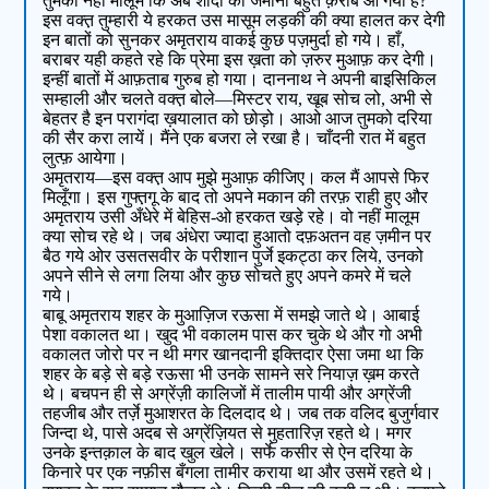
तुमको नहीं मालूम कि अब शादी का जमाना बहुत क़रीब आ गया है?
इस वक्त़ तुम्हारी ये हरकत उस मासूम लड़की की क्या हालत कर देगी
इन बातों को सुनकर अमृतराय वाकई कुछ पज़मुर्दा हो गये। हाँ,
बराबर यही कहते रहे कि प्रेमा इस ख़ता को ज़रुर मुआफ़ कर देगी।
इन्हीं बातों में आफ़ताब गुरुब हो गया। दाननाथ ने अपनी बाइसिकिल
सम्हाली और चलते वक्त़ बोले—मिस्टर राय, खूब सोच लो, अभी से
बेहतर है इन परागंदा ख़यालात को छोड़ो। आओ आज तुमको दरिया
की सैर करा लायें। मैंने एक बजरा ले रखा है। चाँदनी रात में बहुत
लुत्फ़ आयेगा।
अमृतराय—इस वक्त़ आप मुझे मुआफ़ कीजिए। कल मैं आपसे फिर
मिलूँगा। इस गुफ्त़गू के बाद तो अपने मकान की तरफ़ राही हुए और
अमृतराय उसी अँधेरे में बेहिस-ओ हरकत खड़े रहे। वो नहीं मालूम
क्या सोच रहे थे। जब अंधेरा ज्यादा हुआतो दफ़अतन वह ज़मीन पर
बैठ गये ओर उसतसवीर के परीशान पुर्जे इकट्ठा कर लिये, उनको
अपने सीने से लगा लिया और कुछ सोचते हुए अपने कमरे में चले
गये।
बाबू अमृतराय शहर के मुआज़िज रऊसा में समझे जाते थे। आबाई
पेशा वकालत था। खुद भी वकालम पास कर चुके थे और गो अभी
वकालत जोरो पर न थी मगर खानदानी इक्तिदार ऐसा जमा था कि
शहर के बड़े से बड़े रऊसा भी उनके सामने सरे नियाज़ ख़म करते
थे। बचपन ही से अग्रेंज़ी कालिजों में तालीम पायी और अग्रेंजी
तहजीब और तर्ज़े मुआशरत के दिलदाद थे। जब तक वलिद बुजुर्गवार
जिन्दा थे, पासे अदब से अग्रेंज़ियत से मुहतारिज़ रहते थे। मगर
उनके इन्तक़ाल के बाद खुल खेले। सर्फे कसीर से ऐन दरिया के
किनारे पर एक नफ़ीस बँगला तामीर कराया था और उसमें रहते थे।