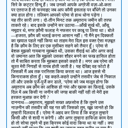
सिरे के कट्टर हिन्दू हैं। जब उनको आपके अग्रेजी वज़ा-ओ-कता
पर एतराज है तो फरमाइए जब आप कौमी इसलाह पर बॉँधेगे तो उनका
क्या हाल होगा। ग़लिबन आपको प्रेमा से हाथ धोना पड़ेगा।
यह तीर कारी लगा। दो-तीन मिनट तक अमृतराय जमीन की तरफ
ताकते रहे। बाद इसके उन्होंने सर उठाया—आँखें सुर्ख थी, आँसू
नमूदार थे, मगर क़ौमी फलाह ने नफसर पर काबू पा लिया था। बोले
—हजरत, क़ौम की भलाई करना आसान नहीं। गो मैंने इन दिक्कतों
का ख़याल पहले नहीं किया था ताहम मेरा दिल इस वक्त ऐसा मज़बूत
है कि क़ौम के लिए हर एक मुसीबत सहने को तैयार हूँ। प्रेमा से
बेशक मुझको गायबाना मुहब्बत थी, उसका शैदाई था और अगर काई
वो ज़मानत आत कि मुझको उसका शौहर बनने का फख हासिल होता
तो मैं साबित करता कि मुहब्बत इसको कहते है। मगर अब प्रेमा की
सूरत मेरी निगाहों से ग़ायब होती जाती है। यह देखिए वह फोटो है
जिसकी मैं अब तक परस्तिश किया करता था। आज इससे भी
किनाराकश होता हूँ। यह कहते-कहते उन्होंने तसवीर जेब से निकाल
ली और उसके पुर्जे-पुर्जे कर डाले, ‘प्रेमा को जब मालूम होगा कि
अमृतराय अब क़ौम का आशिक हो गया और ख़ल्क का फ़िदाई, उसके
दिल में अब किसी ना जनीन की जगह बाकी नहीं रही तो मेरी इस
हरकत मुआफ़ कर देगी ?
दाननाथ—अमृतराय, मुझको सख्त अफ़सोस है कि तुमने उस
नाज़नीन की तसवीर की यह गत की जिसको तुम, खूब जानते हो कि
तुम्हारी दिलदाद हैं। प्रेमा ने अहद कर लिया है कि बजुज़ तुम्हारे
किसी और से शादी न करेगी। और अगर तुम्हारा हाफिज़ा काम देता
हो तो सोचा तुमने भी इस क्रिस्म कोई वादा किया था या नहीं। क्या