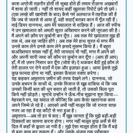
काश अग्रेजी तक़रीर होती तो सुबह होते ही तमाम रोज़ाना अख़बारों
में शाया हो जाती। नहीं तो शायद कहीं खुलासा रिपोर्ट छपे तो छपे।
(एक लमहे की खामोशी के बाद) कैसे गर्म अलफाज में तहरीक की है
कि जब से जलसे से आया हूँ, वही सदाएँ बराबर कान में गूँज रही हैं।
माई डियर दाननाथ, आप मेरे ख्य़ालात से वाक़िफ़ हैं। आज की स्पीच
ने उन ख़यालात को अमली सूरत अख्तियार करने की जुरअत की है।
मैं अपने को क़ौम पर कुर्बानी कर दूँगा। अब तक मेरे ख़यालात मुझ ही
तक थे, अब वह जाहिर होंगे। अब तक मेरे हाथ सुस्त थे मगर मैंने
उनसे काम लेने उनसे काम लेने क़सदे मुसम्म किया है। मैं बहुत
बाअख्तियार शख्स नहीं हूँ, मेरी जायदाद भी नहीं, मगर मैं अपने को
और अपनी सारी जथा को कौम पर कुर्बान कर दूँगा। (आप ही आप)
हाँ, मैं तो ज़रुर निसार कर दूँगा (जोश से) ऐ थककर बैठी हुई क़ौम ले
तेरी हालत पर रोने वालों में एक और इज़ाफ़ा हुआ। आया इससे तुझे
कुछ फायदा होगा या नहीं, इसका फ़ैसला वक्ता करेगा।
यह कहकर अमृतराय ज़मीन की तरफ देखने लगे। दाननाथ, जो
उनके बचपन के साथी थे, उनके मिजाज से खूब वाकिफ थे कि जब
उनको किसी बात की धुन सवार हो जाती है, तो उसको बिला पूरा
किये नहीं छोड़ते। चुनाचे उन्होंन ने ऊँच-नीच सुझाना शुरु किया—
मेहरबाने मन, यह ख्याल तो कीजिए कि आप कैसा खतरनाक काम
अपने जिम्मे ले रहे है। आपको अभी नहीं मालूम कि जो रास्ता साफ़
नजर आ रहा है वह काँटो से भरा हुआ है।
अमृतराय—अब तो हर चे बाद। मैं ख़ूब जानता हूँ कि मुझे बड़ी-बड़ी
दिक्कतों का सामना करना होगा। मगर नहीं मालूम कुछ अर्से से मेरे
दिल में कहाँ से कूवत आ गयी है। मुझे ऐसा मालूम होता है कि मैं बड़े
से बड़ा काम कर सकता हूँ। और उसके अंजाम तक पहुँचाकर