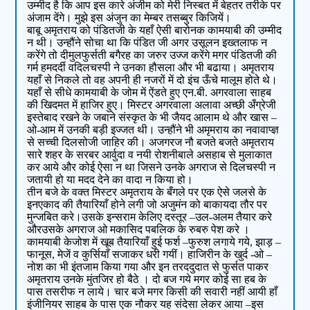
उम्मीद है कि आप इस कारे अंजीम को मेरी निस्बत में बेहतर तरीके पर
अंजाम देंगे। मुझे इस अंजुन का मेम्बर तसब्बुर किजियें।
बाबू अमृतराय को पंडितजी के यहाँ ऐसी बारोनक कामयाबी की उम्मीद
न थी। उन्हौंने सोचा था कि पंडित जी अगर उसूलन इख्तलाफ न
करेंगे तो दीमुलफुर्सती बगैरह का जरुर उज्ज करेंगे मगर पंडितजी की
गर्म हमदर्दी वदिलचस्पी ने उनका हौसला और भी बढाया। अमृतराय
यहाँ से निकले तो वह अपनी ही नजरों में दो इंच ऊँचे मालूम होते थे।
यहाँ से सीधे कामयाबी के जोम में ऐंडते हुए एन.बी. अगरवाला साहब
की खिदमत में हाजिर हुए। मिस्टर अगरवाला अलावा अच्छी अँग्रेजी
इस्तेबाद रखने के जबाने संस्कृत के भी जैयद आलाम थे और खास –
ओ-आम में उनकी बड़ी इज्जत थी। उन्हौंने भी अमृमराय का नवावाप्ज्ञ
से सच्ची दिलसोजी जाहिर की। अजगरज नौ बजते बजते अमृतराय
सारे शहर के सरबर आर्वुदा व नयी रोशनीबाले असहाब से मुलाकात
कर आये और कोई ऐसा न था जिसने उनके अगराज से दिलचस्पी न
जतायी हो या मदद देने का वादा न किया हो।
तीन बजे के वक्त मिस्टर अमृतराय के बँगले पर एक ऐसे जलसे के
इनएकाद की तैयारियाँ होने लगी जो अजुमंन को बाकायदा तौर पर
मुन्जबित करे।उसके इन्सराम केलिए दस्तूर –उल-अलम तैयार करे
औरउसके अगराज ओ मकासिद पबलिक के रुबरु पेश करे ।
कामयाबी केजोश में खूब तैयारियाँ हुई फर्श –फुरुश लगाये गये, झाड़ –
फानूस, मेजें व कुर्सियाँ सजाकर धरी गयीं। हाजिरीन के खुर्द -ओ –
नोश का भी इंतजाम किया गया और इन तरददुदात से फुर्सत पाकर
अमृतराय उनके मुंतजिर हो बैठे । दो बज गये मगर कोई सा हब के
पास तसरीफ न लाये। चार बजे मगर किसी की सवारी नहीं आयी हाँ
इंजीनियर साहब के पास एक नौकर यह संदेसा लेकर आया –इस