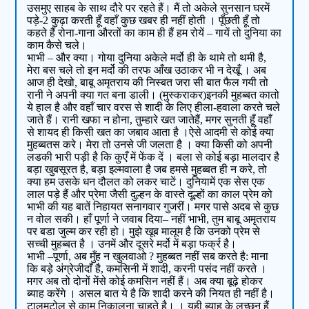
उसमुए साहब के साथ दौरे पर रहते हैं। मैं तो अकेले सुनसान घरमें
पड़े-2 कुढ़ा करती हूँ वहाँ कुछ खबर ही नहीं होती । पूँछती हूँ तो
कहते हैं रोना-गाना औरतों का काम ही हैं हम रोयें – गायें तो दुनिया का
काम कैसे चले।
भाभी – और क्या। गोया दुनिया अकेले मर्दो ही के थामे तो थमी है,
मेरा बस चले तो इन मर्दो की तरफ आँख उठाकर भी न देखूँ । अब
आज ही देखो, बाबू अमृतराय की निस्बत जरा सी बात फैल गयी तो
रानी ने अपनी क्या गत बना डाली। (मुस्कराकर)इनकी मुहब्बत कातो
ये हाल है और वहाँ चार वरस से शादी के लिए हीला-हवाला करते चले
जाते हैं। रानी खफा न होना, तुम्हारे खत जातेहैं, मगर सुनती हूँ वहाँ
से शायद ही किसी खत का जबाव आता है ।ऐसे आदमी से कोई क्या
मुहब्बतस करे। मेरा तो उनसे जी जलता है । क्या किसी को अपनी
लडकी भारी पड़ी है कि कुएँ में फेंक दें । बला से कोई बड़ा मालदार है
बड़ा खुबसूरत है, बड़ा इल्मवाला है जब हमसे मुहब्बत ही न करे, तो
क्या हम उसके धन दौलत को लकर चाटें। दुनियामें एक सेस एक
लाल पड़े हैं और प्रेमा जैसी दुल्हन के वास्ते दूल्हों का काल प्रेम को
भाभी की यह बातें निहायत सनागवार गुजरीं। मगर पासे अदब से कुछ
न वोल सकी। हाँ पूर्णा ने जवाब दिया– नहीं भाभी, तुम बाबू अमृतराय
पर बडा जुल्म कर रही हो। मुझे खूब मालूम है कि उनको प्रेम से
सच्ची मुहब्बत है । उनमें और दूसरे मर्दो में बड़ा फर्क्र है।
भाभी –पूर्णा, अब मुँह न खुलवाओ ? मुहब्बत नहीं सब करते है: माना
कि बड़े अंग्रेजीदाँ है, कमसिनी में शादी, करनी पसंद नहीं करते ।
मगर अब तो दोनों मेंसे कोई कमसिन नहीं हैं। अब क्या बूढ़े होकर
ब्याह करेंगे । असल बात ये है कि शादी करने की नियत ही नहीं है।
टालमटोल से काम निकालना चाहते है। । यही ब्याह के लच्छन हैं