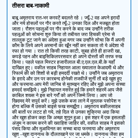
तीसरा बाब-नाकामी
बाबू अमृतराय रात-भर करवटें बदलते रहे । ज्यूँ-2 वह अपने इरादों
और नये होसलों पर गौर करते त्यूँ-2 उनका दिल और मजबूत होता
जाता। रौशन पहलुओं पर गौर करने के बाद जब उन्हौंने तरीक
पहलूओं को सोचना शुरु किया तो तबीयत जरा हिचकी प्रेमा से
ताल्लुक टूट जाने का अंदेशा हुआ मगर जब उन्हौंने सोचा कि मैं अपनी
कौम के लिये अपने अरमानों का खूँन नहीं कर सकता तो ये अंदेशा भी
रफा हो गया । रात तो किसी तरह काटी, सुबह होते ही हाजरी खा,
कपड़े पहन और बाइसिकिलपरसवार हो अपने दोस्तों की तरफ रुख
किया। पहले पहल मिस्टर हजारीलाल बी.ए.एल.एल.बी.के यहाँ
दाखिल हुए। वकील साहब निहायत आला ख्यालात केआदमी थे और
रिफार्म की को शिशों से बड़ी हमदर्दी रखते थे। उन्हौंने जब अमृतराय
के इरादे और उन पर कारबन्द होनेकी तजवीजें सुनीं तों बड़े खुश हुए
और फरमाया-आप मेरी जानिब से मुतमइन रहिए और मुझे अपना सच्चा
हमदर्द समझिये। मुझे निहायत मसर्रत हुई कि हमारे शहरमें आप जैसे
काबिल शख्स ने इस बारे गरॉँ को अपने जिम्मे लिया। आप जो
खिदमद मेरे सपुर्द करें। मुझे उसके बजा लाने में मुतलक पसोपेश न
होगा बल्कि मैं उसको बाइसे फख समझूँगा। अमृतराय बकीलसाहब
की बातों पर लटट हो गये, तहे दिल से उनका शुक्रिया अदा किया
और खुश होकर कहा कि अच्छा शुगून हुआ। इस शहर में एक इसलाही
अंजुम न कायम करने की ख्वाहिश जाहिर की, वकील साहब ने इसको
पंसद किया और मुआविनत का सच्चा बादा फरमाया और अमृतराय
खुश –खुश दाननाथ के दौलतखाने पर जा धमके। दाननाथ जैसा हम