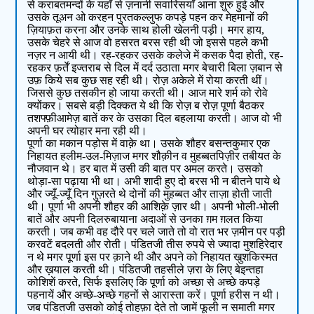
से कराबतमन्दों के यहाँ से ज़नानी सवारिसयाँ आना शुरु हुई और
उसके तूअन ओ करहन पुरतकल्लुफ कपड़े पहन कर मेहमानों की
ज़ियाफ़त करना और उनके साथ होली खेलनी पड़ी। मगर हाय,
उसके चेहरे से आज वो हसरत बरस रही थी जो इससे पहले कभी
नज़र न आयी थी। रह-रहकर उसके कलेजे में कसक पैदा होती, रह-
रहकर फ़र्तें इज्तराब से दिल में दर्द उठाता मगर बेचारी बिला ज़बान से
उफ़ किये सब कुछ सह रही थी। रोज़ अकेले में रोया करती थीं।
जिससे कुछ तसकीन हो जाया करती थी। आज मारे शर्म को रोवे
क्योंकर। सबसे बड़ी दिक्कत ये थी कि रोज़ ब रोज़ पूर्णा बैठकर
तशफ्फ़ीआमेज़ बातें कर के उसका दिल बहलाया करती। आज वो भी
अपनी घर त्योहार मना रही थी।
पूर्णा का मकान पड़ोस में वाक़े था। उसके शौहर बसन्तकुमार एक
निहायत हलीम-उल-मिज़ाज मगर शौक़ीन व मुहब्बतपिज़ीर तबीयत के
नौजवान थे। हर बात में उसी की बात पर अमल करते। उसको
थोड़ा-सा पढ़ाया भी था। अभी शादी हुए दो बरस भी न बीतने पाये थे
और ज्यूँ-ज्यूँ दिन गुज़रते थे दोनों की मुहब्बत और ताज़ा होती जाती
थी। पूर्णा भी अपनी शौहर की आशिक़े ज़ार थी। अपनी भोली-भोली
बातें और अपनी दिलरुबायाना अदाओं से उनका ग़म ग़लत किया
करती। जब कभी वह दौरे पर चले जाते तो वो रात भर ज़मीन पर पड़ी
करवटें बदलती और रोती। पंडितजी तीस रुपये से ज्यादा मुशहिरेदार
न थे मगर पूर्णा इस पर क़ाने थी और अपने को निहायत खुशकिस्मत
और ख़याल करती थी। पंडितजी तहसीले ज़रा के लिए बेइन्तहा
कोशिशें करते, सिर्फ इसलिए कि पूर्णा को अच्छा से अच्छे कपड़े
पहनायें और अच्छे-अच्छे गहनों से आरास्ता करें। पूर्णा हरीस न थी।
जब पंडितजी उसको कोई तोहफ़ा देते तो जामें फूली न समाती मगर