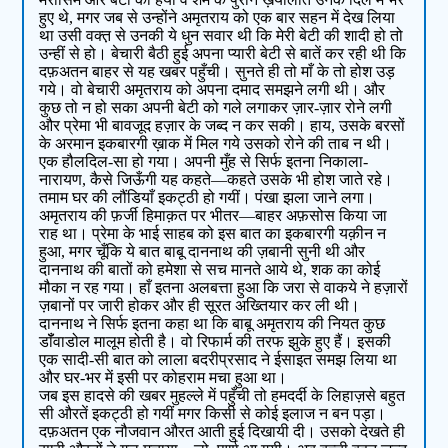
हुए थे, मगर जब से उन्होंने अमृतराय को एक बार सहन में देख लिया
था उसी वक्त़ से उनकी ये धुन सवार थी कि मेरी बेटी की शादी हो तो
उन्हीं से हो। बेचारी बैठी हुई अपना प्यारी बेटी से बातें कर रही थी कि
दफ़अतन बाहर से यह खबर पहुँची। सुनते ही तो माँ के तो होश उड़
गये। वो बेचारी अमृतराय को अपना दमाद समझने लगी थी। और
कुछ तो न हो सका अपनी बेटी को गले लगाकर ज़ार-ज़ार रोने लगी
और प्रेमा भी बावजूद हज़ार के जब्द न कर सकी। हाय, उसके बरसों
के अरमान इकबारगी ख़ाक में मिल गये उसको रोने की ताब न थी।
एक हौलदिल-सा हो गया। अपनी मुँह से सिर्फ इतना निकाला-
नारायण, कैसे जिऊँगी यह कहते—कहते उसके भी होश जाते रहे।
तमाम घर की लौंडियाँ इकट्ठी हो गयीं। पंखा झला जाने लगा।
अमृतराय की फ़र्जी हिमाक़त पर भीतर—बाहर अफ़सोस किया जा
राह था। प्रेमा के भाई साहब को इस बात का इकबारगी यक़ीन न
हुआ, मगर चूँकि ये बात बाबू दाननाथ की ज़बानी सुनी थी और
दाननाथ की बातों को हमेशा से सच मानते आये थे, शक का कोई
मौका न रह गया। हाँ इतना अलबत्ता हुआ कि जरा से वाकये ने हज़ारों
ज़बानों पर जारी होकर और ही सूरत अख्तियार कर ली थी।
दाननाथ ने सिर्फ इतना कहा था कि बाबू अमृतराय की नियत कुछ
डॉँवाडोल मालूम होती है। वो रिफार्म की तरफ झुके हुए हैं। इसकी
एक सादी-सी बात को लाला बदरीप्रसाद ने ईसाइत समझ लिया था
और घर-भर में इसी पर कोहराम मचा हुआ था।
जब इस हादसे की खबर मुहल्ले में पहुँची तो हमदर्दी के लिहाज़से बहुत
सी औरतें इकट्ठी हो गयीं मगर किसी से कोई इलाज न बन पड़ा।
दफ़अतन एक नौजवान औरत आती हुई दिखायी दी। उसको देखते ही