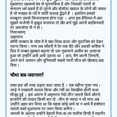
मुआशरत अहकामे बेद से मुतनाकिस है और जिसकी गलती से
सनातन धर्म कहते हैं वो पुराने और बोसीदा खयाल के लोगों की जमात
है जो मजहब के पर्दे मे जाती फलाह ढूँढ़ते हैं । इसलिय हमको
मजबूरन उससे किनाराकाश होना पड़ा । अगर इस हैसियत में आप
मुझ्को फर्जन्दी में कुबूल फरमाया तो खैर बर्ना मुझे अपनी बदकिस्मती
पर अफसोस भी न हो।
नियाजमन्द
अमृतराय
कौमी जज्बात के जोश में ये खत लिख डाला और मुलाजिम को देकर
रवाना किया। मगर लब चाँदनी में देर तक बैठे और उसकी कशिश ने
दिल में जज्बए मुहब्बत बढाया तो उस नुकसाने अजीम का अन्दाजा
हुआ जो उन्हौंने अभी अभी उठाया था । हाय, मैने अपनी जिन्दगी,
अपने सारे अरमान और दूनियाकी सबसे प्यारी चीज को खैरबाद कह
दिया।
चौथा बाब-जवानामर्ग
वक्त हवा की तरह उड़ता चला जाता है । एक महीना गुजर गया।
जाड़े ने रुखसती सलाम किया और गर्मी का पेशखीमा होली सआ
मौजूद हुई । इस असना में अमृतराय नेदो-तीन जलसे किये औरगो
हाजरीन की तादाद किसी बार दो –तीन से ज्यादा न थी मगर अब
उन्हौंने अहद कर लिया था कि ख्वाह कोई आये या न आये मैं हफ्तेवार
जलसे वक्ते मुअययना पर जरुर किया करुँगा।
जलसों के अलावा उन्होंने देहातों मेंजा-बा-जा सलीस हिन्दी में तक़रीर