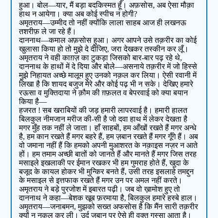
हुआ। बोल—यार, मैं बड़ा बदकिस्मत हूँ। अफ़सोस, अब ऐसा मौक़ा
हाथ न आयेगा। क्या अब कोई स्पीच न होगी?
अमृतराय—उम्मीद तो नहीं क्योंकि लाला साहब आज ही लखनऊ
तशरीफ़ ले जा रहे हैं।
दाननाथ—कमाल अफ़सोस हुआ। अगर आपने उसे तक़रीर का कोई
खुलासा किया हो तो मुझे दे दीजिए, जरा देखकर तस्कीन कर लूँ।
अमृतराय ने वही काग़ज़ का टुकड़ा जिसको बार-बार पढ़ रहे थे,
दाननाथ के हाथों में दे दिया और बोले—असनाये तक़रीर में जो हिस्से
मुझे निहायत अच्छे मालूम हुए उनको नक़ल कर लिया। ऐसी रवानी में
लिखा है कि शायद बजुज मेरे और कोई पढ़ भी न सके। देखिए हमारे
रऊसा व मुक्तिदाया ने क़ौम की ग़फ़लत व बेपरवाई को क्या बयान
किया है—
हजरत ! सब खराबियों की जड़ हमारी लापरवाई है। हमारी हालत
बिलकुल नीमजान मरीज की-सी है जो दवा हाथ में लेकर देखता है
मगर मुँह तक नहीं ले जाता। हाँ साहबों, हम आँखों रखते हैं मगर अन्धे
है, हम कान रखते हैं मगर बहरे हैं, हम ज़बान रखते हैं मगर गूँगे हैं। अब
वो जमाना नहीं हैं कि हमको अपनी मुआशरत के नक़ाइस नज़र न आते
हों। हम तमाम अच्छी बातों को जानते हैं और मानते हैं मगर जिस तरह
मसाइले इखलाकी पर ईमान रखकर भी हम गुमराह होते हैं, खुदा के
बजूद के कायल होकर भी मुन्किर बनते हैं, उसी तरह इसलाहे तमद्दुन
के मसाइल से इत्तफाक रखते हैं मगर उन पर अमल नहीं करते।
अमृतराय ने बड़े पुरजोश में इबारत पढ़ी। जब वो ख़ामोश हुए तो
दाननाथ ने कहा—बेशक खूब फ़रमाया है, बिलकुल हमारे हस्बे हाल।
अमृतराय—जनाबमन, मुझको सख्त अफसोस है कि मैंन सारी तक़रीर
क्यों न नक़ल कर ली। उर्दू जबान पर ऐसे ही वक्त गुस्सा आता है।