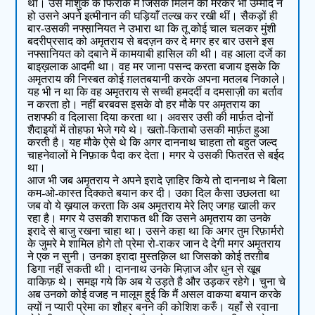
था। उस माशुक के फिराक में जिसके मिलने की मरकर भी उम्मीद न
हो उसने अपने इत्मीनान की घड़ियाँ तल्ख कर रखी थीं। सैकड़ों ही
बार-उसकी नफ्स़ानियत ने उभारा था कि तू कोई चाल चलकर मुंशी
बदरीप्रसाद को अमृतराय से बदज़न कर दे मगर हर बार उसने इस
नफ्सानियत को दबाने में कामयाबी हासिल की थी। वह आला दर्जे का
बाइख़लाक आदमी था। वह मर जाना पसन्द करता बजाय इसके कि
अमृतराय की निस्बत कोई ग़लतबयानी करके अपना मतलब निकाले।
यह भी न था कि वह अमृतराय से सच्ची हमदर्दी व दमसाज़ी का बर्ताव
न करता हो। नहीं बरबवस इसके वो हर मौके पर अमृतराय का
तशफ्फी व दिलासा दिया करता था। अवसर उसी की मार्फ़त दोनों
शैदाइयों में तोहफा भेजे गये थे। खतो-किताबो उसकी मार्फ़त हुआ
करती है। यह मौके ऐसे थे कि अगर दाननाथ चाहता तो बहुत जल्द
चाहनेवालों मे निफ़ाक पैदा कर देता। मगर ये उसकी फितरत से बईद
था।
आज भी जब अमृतराय ने अपने इरादे ज़ाहिर किये तो दाननाथ ने बिला
कम-ओ-कास्त दिक्कते बयान कर दी। उका दिल कैसा उछलता था
जब वो ये ख़याल करता कि अब अमृतराय मेरे लिए जगह खाली कर
रहा है। मगर ये उसकी शराफत थी कि उसने अमृतराय का उनके
इरादे से बाजु रखना चाहा था। उसने कहा था कि अगर तुम रिफ़ार्मरो
के जुमरे मे शामिल होगे तो प्रेमा रो-राकर जान दे देगी मगर अमृतराय
ने एक न सुनी। उनका इरादा मुस्तक़िल था जिसको कोई तरग़ीब
डिगा नहीं सकती थी। दाननाथ उनके मिज़ाज और धुन से खूब
वाकिफ़ थे। समझ गये कि अब ये उड़ते है और उड़कर रहेगे। चुना चे
अब उनको कोई वजह न मालूम हुई कि मैं असल वाकया बयान करके
क्यों न प्यारी प्रेमा का शौहर बनने की कोशिश करुँ। यहाँ से रवाना