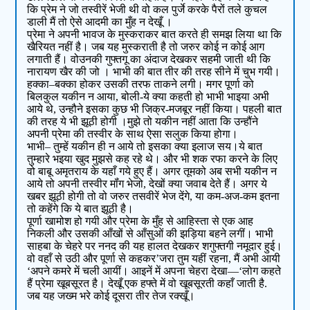
कि प्रेम ने जो तस्वीरें भेजी थी वो कल पुर्जे करके पैरों तले कुचल
डाली मैं तो ऐसे आदमी का मुँह न देखूँ ।
प्रेमा ने अपनी भावज के मुस्कराकर बात करते ही समझ लिया था कि
खैरियत नहीं है। जब यह मुस्कराती है तो जरुर कोई न कोई आग
लगाती हैं। वोउनकी गुफ्तगू का अंदाज देखकर सहमी जाती थी कि
नारायण खैर की जो । भाभी की बात तीर की तरह सीने में चुभ गयी।
हक्का–बक्का होकर उसकी तरफ ताकने लगी। मगर पूर्णा को
बिलकुल यकीन न आया, बोली-ये क्या कहती हो भाभी भाइया अभी
आये थे, उन्हौने इसका कुछ भी जिक्र-मजबूर नहीं किया। पहली बात
की तरह ये भी झूठी होगी ।मुझे तो यकीन नहीं आता कि उन्हौंने
अपनी प्रेमा की तस्वीर के साथ ऐसा सलुक किया होगा।
भाभी– तुम्हें यकीन ही न आये तो इसका क्या इलाज सय।ये बात
तुम्हारे भइया खुद मुझसे कह रहे थे। और भी शक रफा करने के लिए
वो बाबू अमृतराय के यहाँ गये हुए हैं। अगर तूमको अब सभी यकीन न
आये तो अपनी तस्वीर मॉंग भेजो, देखों क्या जवाब देते हैं। अगर ये
खबर झूठी होगी तो वो जरुर तसवीरें भेज देंगे, या कम-अज-कम इतना
तो कहेंगे कि ये बात झूठी है।
पूर्णा खामोश हो गयी और प्रेमा के मुँह से आहिस्ता से एक आह
निकली और उसकी आँखों से आँसुओं की झड़िया बहने लगीं। भाभी
साहबा के चेहरे पर ननद की यह हालत देखकर शगुफ्तगी नमूदार हुई।
वो वहाँ से उठी और पूर्णा से कहकर’जरा तुम यहीं रहना, मैं अभी आयी
‘अपने कमरे में चली आयीं। आइनें में अपना चेहरा देखा—‘लोग कहते
हैं प्रेमा खूबसूरत है। देखूँ एक हफ्ते में वो खूबसूरती कहाँ जाती है.
जब यह जख्म भरे कोई दूसरा तीर तेज रक्खूँ।