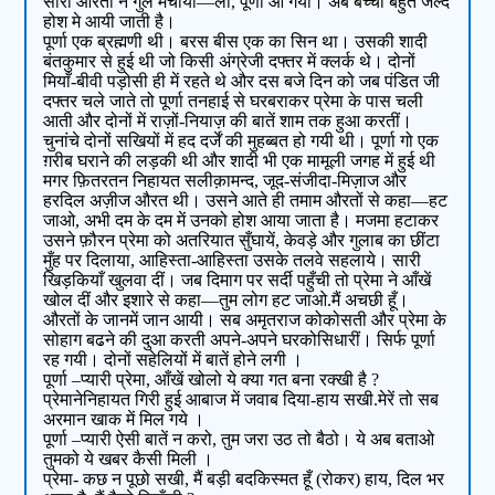
सारी औरतों ने गुल मचाया—लो, पूर्णा आ गयी। अब बच्ची बहुत जल्द
होश मे आयी जाती है।
पूर्णा एक ब्रह्मणी थी। बरस बीस एक का सिन था। उसकी शादी
बंतकुमार से हुई थी जो किसी अंग्रेजी दफ्तर में क्लर्क थे। दोनों
मियाँ-बीवी पड़ोसी ही में रहते थे और दस बजे दिन को जब पंडित जी
दफ्तर चले जाते तो पूर्णा तनहाई से घरबराकर प्रेमा के पास चली
आती और दोनों में राज़ों-नियाज़ की बातें शाम तक हुआ करतीं।
चुनांचे दोनों सखियों में हद दर्जें की मुहब्बत हो गयी थी। पूर्णा गो एक
ग़रीब घराने की लड़की थी और शादी भी एक मामूली जगह में हुई थी
मगर फ़ितरतन निहायत सलीक़ामन्द, जूद-संजीदा-मिज़ाज और
हरदिल अज़ीज औरत थी। उसने आते ही तमाम औरतों से कहा—हट
जाओ, अभी दम के दम में उनको होश आया जाता है। मजमा हटाकर
उसने फ़ौरन प्रेमा को अतरियात सुँघायें, केवड़े और गुलाब का छींटा
मुँह पर दिलाया, आहिस्ता-आहिस्ता उसके तलवे सहलाये। सारी
खिड़कियाँ खुलवा दीं। जब दिमाग पर सर्दी पहुँची तो प्रेमा ने आँखें
खोल दीं और इशारे से कहा—तुम लोग हट जाओ.मैं अचछी हूँ।
औरतों के जानमें जान आयी। सब अमृतराज कोकोसती और प्रेमा के
सोहाग बढने की दुआ करती अपने-अपने घरकोसिधारीं। सिर्फ पूर्णा
रह गयी। दोनों सहेलियों में बातें होने लगी ।
पूर्णा –प्यारी प्रेमा, आँखें खोलो ये क्या गत बना रक्खी है ?
प्रेमानेनिहायत गिरी हुई आबाज में जवाब दिया-हाय सखी.मेरें तो सब
अरमान खाक में मिल गये ।
पूर्णा –प्यारी ऐसी बातें न करो, तुम जरा उठ तो बैठो। ये अब बताओ
तुमको ये खबर कैसी मिली ।
प्रेमा- कछ न पूछो सखी, मैं बड़ी बदकिस्मत हूँ (रोकर) हाय, दिल भर