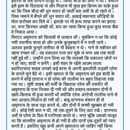
इमारत के सब सामान मौजूद थे। किसी चीज़ की कमी न थी। बचपने
इसे इल्म के दिलदादा थे और मिज़ाज भी कुछ इस क़िस्म का वाक़े हुआ
था कि जिस चीज़ की धुन सवार हो जाती बस उसी के हो रहते थे।
जिस जमाने में बँगले की धुन सवार थी, आबाई मकानता कौड़ियों के
मोल फ़रोख्त कर दिये थे। इलाक़े पर भी हाथ साफ़ करने का इरादा
था, मगर क़िस्मत अच्छी थी, बाप का जामा किया हुआ कुछ रुपया बैंक
मे निकल आया।
मिस्टर अमृतराय को किताबों से उल्फ़त थी। मुमकिन न था कि कोई
नयी तसनीफ शाया हो और उनके कुतुबखाने में न पायी जाये।
अलावा इसके फुनूने लतीफा से भी बेबहरा न थे। गाने से तबीयत को
खास रगबत थी। वह वकालत पास कर चुके थे मगर अब तक शादी
नहीं हुई थी। उन्होंने ठान लिया था कि तावक्ते कि वकालत ज़ोरों पर
न हो जाए, शादी न करेंगे। इसी शहर के रईसे आज़म लाला
बदरीप्रसाद साहब उनको कई बरस से अपनी इकलौती लड़की प्रेमा
के वास्ते चुने बैठे थे। इसी खयाल से कि अमृतराय को इस शादी के
करने में कोई एतराज न हो प्रेमा की तालीमा पर बहुत लिहाजा रखा
गया था। मुंशी साहब की मर्जी के खिलाफ़ प्रेमा की तसवीर भी
अमृतराय के पास भिजवा दी गयी थी और वक्त़न्-फवक्त़न दोनों में
ख़तो-किताब भी हुआ करती थी क्योंकि प्रेमा अंग्रेजी तालीमा पाने से
जरा आज़ाद-मिज़ाज हो गयी थी। बाबू दाननाथ बचपन ही से
अमृतराय के साथ पढ़ा करते थे, और दोनों में सच्ची मुहब्बत हो गयी
थी। कोई ऐसी बात न थी, जो एक-दूसरे के लिए उठा रखे। दाननाथ
अर्से से प्रेमा के दिल में परस्तिश करते थे। मगर चूंकि उसको मालूम
था कि बातचीत अमृतराय से हो गयी है और दानों एक-दूसरें को प्यार
करते है। इसलिए खुद कभी अपने ख़यालात को जाहिर नहीं किया