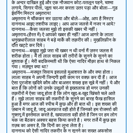
के अन्दर दाखिल हुई और एक नौजवान कोट-पतलून पहने, चश्मा
लगाये, सिगार पीता, जूता चर-मर करता उतर पड़ा और बोला—गुड
ईवर्निग मिस्टर अमृतराय!
अमृतराय ने चौंककर सर उठाया और बोले—ओह, आप है मिस्टर
दाननाथ आइए तशरीफ लाइए। आप आज जलसे में नजर न आये?
दाननाथ—कैसा जलसा मुझे तो इसकी खबर भी नहीं।
अमृतराय-(हैरत में) ऐ आपको खबर ही नहीं? आज आगरे के लाला
धनुखधारीलाल साहब ने बड़े मार्के की तक़रीर की। मुख़लिफ़ीन के
दॉँत खट्टे कर दिये।
दाननाथ—बखुदा मुझे जरा भी खबर न थी वर्ना मैं ज़रुर जलस में
शरीक होता। मैं तो लाल साहब की तरीरों के सुनने के सुनने का
मुश्ताक हूँ। मेरी बदकिस्मती थी कि ऐसा नादिर मौक़ा हाथ से निकल
गया। मज़मून क्या था?
अमृतराय—मजमून सिवाय इसलाहे मुआशरत के और क्या होता।
लाला साहब ने अपनी जिन्दगी इसी काम पर वक्फ़ कर दी हैं। आज
ऐसा पुरजोश ख़दिमे कौम और बाअसर शख्स़ इस सूबे में नहीं। ये और
बात है कि लोगों को उनके उसूलों से इख्तलाफ हो मगर उनकी
तक़रीरों में ऐसा जादू होता है कि लोग खुद-ब-खुद खिंचते चले आते
हैं। मुझे लाला साहब की तकरीरों के सुनने का बारह फैख हासिल
हुआ है मगर आज की स्पीच में कुछ और ही बात थी। इस शख्स की
ज़बान में जादू है, जादू अलफ़ाज वही होते हैं जिनको हम रोजमर्रा की
गुफ्तगू में इस्तेमाल करते है, खयालाता वही होते है जिन पर हम लोग
यक जा बैठकर अक्सर बहस किया करते है। मगर तर्जे में कुछ इस
ग़ज़ब का असर है, कि दिनों का लुभा लेता है।
दाननाथ को ऐसी नादिर तकरीर के न सुनने का सख्त अफसोस