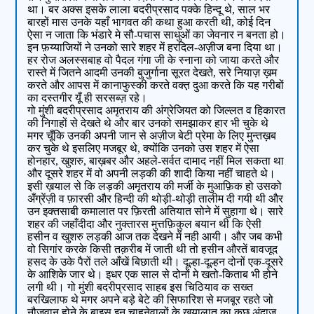
था। बर अक्स इसके लाला बदरीप्रसाद पक्के हिन्दू थे, साल भर
बारहों मास उनके यहाँ भागवत की कथा हुआ करती थी, कोई दिन
ऐसा न जाता कि भंडारे मे सौ-पचास साधुओं का जेवनार न बनता हो।
इन फ़य्याजियों ने उनको सारे शहर में हरदिल-अज़ीज बना दिया था।
हर रोज अलस्सबाह वो पैदल गंगा जी के स्नाना को जाया करते और
रास्ते में जितने आदमी उनकी बुजुर्गाना सूरत देखते, सरे नियाज़ ख़म
करते और आपस में कानाफुस्की करते वक्त़ दुआ करते कि यह गरीबों
का दस्तगीर यूँ ही सरसब्ज़ रहे।
गो मुंशी बदरीप्रसाद अमृतराय की अंग्रेजियत को जिल्लत व हिकारत
की निगाहों से देखते थे और बार उनको समझाकर हार भी चुके थे
मगर चूँकि उनकी अपनी जान से अज़ीज बेटी प्रेमा के लिए मुन्तख़ब
कर चुके थे इसलिए मजबूर थे, क्योंकि उनको उस शहर में ऐसा
होनहार, खुशरु, बाख़बर और अहले-सर्वत दामाद नहीं मिल सकता था
और दूसरे शहर में वो अपनी लड़की की शादी किया नहीं चाहते थे।
इसी ख़याल से कि लड़की अमृतराय की मर्जी के मुआफ़िक हो उसको
अँग्रेंज़ी व फ़ारसी और हिन्दी की थोड़ी-थोड़ी तालीम दी गयी थी और
उन इक्तसाबी कमालात पर फ़िरती अतियात सोने में सुहागा थे। सारे
शहर की जहाँदीदा और नुक्तारस मुत्तफ़िकुल बयान थी कि ऐसी
हसीन व खुशरु लड़की आज तक देखने में नही आयी। और जब कभी
वो सिगांर करके किसी तक़रीब में जाती थी तो हसीन औरतें बावजूद
हसद के उके पैरों तले आँखें बिछाती थी। दूल्हा-दूल्हन दोनों एक-दूसरे
के आशिके जार थे। इधर एक साल से दोनों मे खतो-किताब भी होने
लगी थी। गो मुंशी बदरीप्रसाद साहब इस चिठियाव क सख्त
बरखिलाफ थे मगर अपने बड़े बेटे की सिफारिश से मजबूर रहते जो
नौजवान होने के बाइस इन चाहनेवालों के ख़यालात का कुछ अंदाज