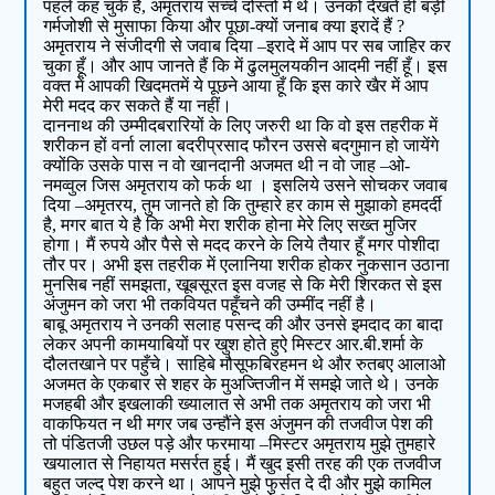
पहले कह चुके हैं, अमृतराय सच्चे दोस्तों में थे। उनको देखते ही बड़ी
गर्मजोशी से मुसाफा किया और पूछा-क्यों जनाब क्या इरादें हैं ?
अमृतराय ने संजीदगी से जवाब दिया –इरादे में आप पर सब जाहिर कर
चुका हूँ। और आप जानते हैं कि में ढुलमुलयकीन आदमी नहीं हूँ। इस
वक्त में आपकी खिदमतमें ये पूछने आया हूँ कि इस कारे खैर में आप
मेरी मदद कर सकते हैं या नहीं।
दाननाथ की उम्मीदबरारियों के लिए जरुरी था कि वो इस तहरीक में
शरीकन हों वर्ना लाला बदरीप्रसाद फौरन उससे बदगुमान हो जायेंगे
क्योंकि उसके पास न वो खानदानी अजमत थी न वो जाह –ओ-
नमव्वुल जिस अमृतराय को फर्क था । इसलिये उसने सोचकर जवाब
दिया –अमृतरय, तुम जानते हो कि तुम्हारे हर काम से मुझाको हमदर्दी
है, मगर बात ये है कि अभी मेरा शरीक होना मेरे लिए सख्त मुजिर
होगा। मैं रुपये और पैसे से मदद करने के लिये तैयार हूँ मगर पोशीदा
तौर पर। अभी इस तहरीक में एलानिया शरीक होकर नुकसान उठाना
मुनसिब नहीं समझता, खूबसूरत इस वजह से कि मेरी शिरकत से इस
अंजुमन को जरा भी तकवियत पहूँचने की उम्मींद नहीं है।
बाबू अमृतराय ने उनकी सलाह पसन्द की और उनसे इमदाद का बादा
लेकर अपनी कामयाबियों पर खुश होते हुऐ मिस्टर आर.बी.शर्मा के
दौलतखाने पर पहुँचे। साहिबे मौसूफबिरहमन थे और रुतबए आलाओ
अजमत के एकबार से शहर के मुअज्तिजीन में समझे जाते थे। उनके
मजहबी और इखलाकी ख्यालात से अभी तक अमृतराय को जरा भी
वाकफियत न थी मगर जब उन्हौंने इस अंजुमन की तजवीज पेश की
तो पंडितजी उछल पड़े और फरमाया –मिस्टर अमृतराय मुझे तुमहारे
खयालात से निहायत मसर्रत हुई। मैं खुद इसी तरह की एक तजवीज
बहुत जल्द पेश करने था। आपने मुझे फुर्सत दे दी और मुझे कामिल