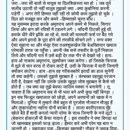
जरा –जरा सी बातों से मायूस या दिलशिकस्ता मत हो । जब तूने
सलीब उठायी तो नहीं मालूम तुझको क्या –क्या कुर्बानिया करनी
पडेगीं । अगर तेरी हिम्मत यही रही तो कोमी काम तुझसे हो चुके ।
दिल को मजबूत कर और कमरे –हिम्मतको चुस्त बॉँध।
यह मुसम्मम इरादा करके अमृतराय अपने कमरे से निकले, सिगार
लिया और बाग की रविशों में टहलने लगे । चाँदनी ठिटकी हुई थी.
हवाके धीरे धीरे झोंके आ रहे थे, सब्जे की मलमली फर्श पर बैठ गये
और अपने इरादो के पूरा होने की तरकीबें सोचने लगे । मगर वक्त
ऐसा सुहाना था और मंजूर ऐसा तअश्शुकखेज कि बेअख्तियार खयाल
प्रेमाकी तरफ जा पहुँचा। अपनी जेब ससे तसवीर के पूर्जे निकाल
लिये और चाँदनी रात में उसे बड़ी देर तक गौर से देखते रहे। हाय-
हाय ओ नाकाम अमृतराय, तूक्योंकर जब्त करेगा। हॉ जिसके फिराक
में तूले से चार बरस रो रोकर काटें हैं, उसी के फिराक में सारी जिन्दगी
क्योंकर काटेगा। हाय –हाय वह गरीबजबतेरे इरादों का हाल सुनेगी
तो क्या कहेगी। उसको तुझसे मुहब्बत है । कंम्बख्त वहतुझ् परजान
देती है, देखता नहीं कि उसके उसके खुतूत जोश मुहब्बत से कैसे भरे
होते हैं । तब क्या वह तुझे बेवफा जालिम मक्का न बनायेगी । तू
चाहता है कि अमृतराय सब से भी भला बने अभी कुछ नहीं बिगड़ा ।
इन सब फिजूल खयालात को छोड़ो, अपने अरमानों को खाक में न
मिलाओ। दुनिया में तुम्हारे जैसे बहुत से पुरजोश नौजवान मौजूद हैं
और तुम्हाराहोना नहोना दोनों बराबर है । लाला बदरीप्रसाद मुँह
खोले बैठे हैं शादी करलो प्यारी प्रेमा के साथ जिन्दगी के मजे लूटो ।
(बेकरार होकर)मैं भी कैसा नादान हूँ । इस तसवीर ने क्या बिगडा था
जो खामखाह इसको फाड़ ड़ाला। ईश्वर करे अभी प्रेम यह बात न
जानती हो । घबराकर पूछा –किसका खतसहै? नौकर ने जवाब दिया-