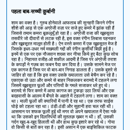
पहला बाब-सच्ची क़ुर्बानी
शाम का वक्त है। गुरुब होनेवाले आफताब की सुनहरी किरने रंगीन
शीशे की आड़ से एक अग्रेजी वज़ा पर सजे हुए कमरे में झांक रही हैं
जिससे तमाम कमरा बूकलूमूँ हो रहा है। अग्रेजी वजा की खूबसूरत
तसवीरे जो दीवारों से लटक रही है, इस वक्त रंगीन लिबास पहनकर
और खूबसूरत मालूम होती है। ऐन वस्ते कमरा में एक खूबसूरत मेज है
जिसके इधर-उधर नर्म मखमली गद्दों की रंगीन कुर्सीयाँ बिछी हुई है।
इनमें से एक पर एक नौजवान शख्स सर नीचा किये हुए बैठा कुछ सोच
रहा है। निहायत वजीह-ओ शकील आदमी है जिस पर अंग्रेजी तराश
के कपड़ों ने गज़ब का फबन पैदा कर दिया है। उसके सामने मेज पर
एक कागज है जिस पर वो बार-बार निगाह डालता हैं। उसके बुशरे से
जाहिर हो रहा है कि इस वक्त उसके ख्यालाता उसे बेचैन कर रहे है।
एकाएक वो उठा और कमरे से बाहर निकलकर बरामदे में टहलने लगा
जिसमें खूबसूरत फूलों और पत्तियों के गमले सजाकर धरे हुए थे।
बरामदे से फिर कमरे में आया कागज का टुकड़ा उठा लिया और एक
बदहवासी के आलम में बँगले के अहाते में टहलने लगा। शाम का वक्त
था। माली फूलों की क्यारियों में पानी दे रह था। एक तरफ साईस
घोड़े को टहला रहा था। ठंडी-ठंडी और सुहानी हवा चल रही थी।
आसमान पर शफक फूली हुई थी मगर वो अपने खयालात में ऐसा गर्क
था कि उसको इन दिलस्पियों की मुतलक़ ख़बर न थी। हाँ, उसकी
गर्दन खुद-ब-खुद हिलाती थी और हाथ कुछ इशारे कर रहे थे। गोया
वो किसी से बातें कर रहा है। इसी असान में एक बाइसिकिल फाटक