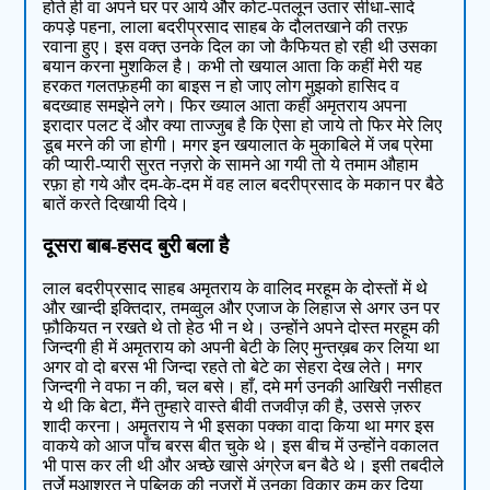
होते ही वा अपने घर पर आये और कोट-पतलून उतार सीधा-सादे
कपड़े पहना, लाला बदरीप्रसाद साहब के दौलतखाने की तरफ़
रवाना हुए। इस वक्त़ उनके दिल का जो कैफियत हो रही थी उसका
बयान करना मुशकिल है। कभी तो खयाल आता कि कहीं मेरी यह
हरकत गलतफ़हमी का बाइस न हो जाए लोग मुझको हासिद व
बदख्वाह समझेने लगे। फिर ख्याल आता कहीं अमृतराय अपना
इरादार पलट दें और क्या ताज्जुब है कि ऐसा हो जाये तो फिर मेरे लिए
डूब मरने की जा होगी। मगर इन खयालात के मुकाबिले में जब प्रेमा
की प्यारी-प्यारी सुरत नज़रो के सामने आ गयी तो ये तमाम औहाम
रफ़ा हो गये और दम-के-दम में वह लाल बदरीप्रसाद के मकान पर बैठे
बातें करते दिखायी दिये।
दूसरा बाब-हसद बुरी बला है
लाल बदरीप्रसाद साहब अमृतराय के वालिद मरहूम के दोस्तों में थे
और खान्दी इक्तिदार, तमव्वुल और एजाज के लिहाज से अगर उन पर
फ़ौकियत न रखते थे तो हेठ भी न थे। उन्होंने अपने दोस्त मरहूम की
जिन्दगी ही में अमृतराय को अपनी बेटी के लिए मुन्तख़ब कर लिया था
अगर वो दो बरस भी जिन्दा रहते तो बेटे का सेहरा देख लेते। मगर
जिन्दगी ने वफा न की, चल बसे। हाँ, दमे मर्ग उनकी आखिरी नसीहत
ये थी कि बेटा, मैंने तुम्हारे वास्ते बीवी तजवीज़ की है, उससे ज़रुर
शादी करना। अमृतराय ने भी इसका पक्का वादा किया था मगर इस
वाकये को आज पाँच बरस बीत चुके थे। इस बीच में उन्होंने वकालत
भी पास कर ली थी और अच्छे खासे अंग्रेज बन बैठे थे। इसी तबदीले
तर्जे मुआशरत ने पब्लिक की नज़रों में उनका विकार कम कर दिया