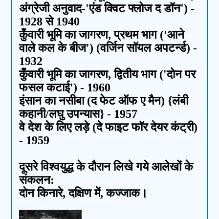
अंग्रेजी अनुवाद-'एंड क्विट फ्लोज द डॉन') -
1928 से 1940
कुँवारी भूमि का जागरण, प्रथम भाग ('आने
वाले कल के बीज') (वर्जिन सॉयल अपटर्न्ड) -
1932
कुँवारी भूमि का जागरण, द्वितीय भाग ('दोन पर
फसल कटाई') - 1960
इंसान का नसीबा (द फेट ऑफ ए मैन) {लंबी
कहानी/लघु उपन्यास} - 1957
वे देश के लिए लड़े (दे फाइट फॉर देयर कंट्री)
- 1959
दूसरे विश्वयुद्ध के दौरान लिखे गये आलेखों के
संकलन:
दोन किनारे, दक्षिण में, कज्जाक।