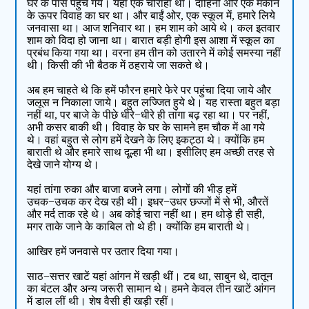
घर के पास पहुंच गये। यहां एक चौराहा था। दाहिनी ओर एक मकान
के ऊपर विवाह का घर था। और बाईं ओर, एक स्कूल में, हमारे लिये
जनवासा था। आज शनिवार था। हम शाम को आये थे। कल इतवार
शाम को विदा हो जाना था। बारात बड़ी होगी इस आशा में स्कूल का
प्रबंध किया गया था। वरना हम तीन को उतारने में कोई समस्या नहीं
थी। किसी की भी बैठक में ठहराये जा सकते थे।
अब हम चाहते थे कि हमें फौरन हमारे फेरे पर पहुंचा दिया जाये और
जलूस न निकाला जाये। बहुत लज्जित हुये थे। यह रास्ता बहुत बड़ा
नहीं था, पर बाजे के पीछे धीरे−धीरे ही तांगा बढ़ रहा था। पर नहीं,
अभी कसर बाकी थी। विवाह के घर के सामने हम चौक में आ गये
थे। वहां बहुत से लोग हमें देखने के लिए इकट्ठा थे। क्योंकि हम
बाराती थे और हमारे साथ दूल्हा भी था। इसीलिए हम अच्छी तरह से
देखे जाने योग्य थे।
यहां तांगा रुका और बाजा बजने लगा। लोगों की भीड़ हमें
उचक−उचक कर देख रही थी। इधर−उधर छज्जों में से भी, औरतें
और मर्द ताक रहे थे। अब कोई चारा नहीं था। हम थोड़े ही सही,
मगर ताके जाने के काबिल तो थे ही। क्योंकि हम बाराती थे।
आखिर हमें जनवासे पर उतार दिया गया।
साठ−सत्तर खाटें यहां आंगन में खड़ी थीं। टब था, साबुन थे, दातून
का बंटल और अन्य जरूरी सामान थे। हमने केवल तीन खाटें आंगन
में डाल लीं थी। शेष वैसी ही खड़ी रहीं।