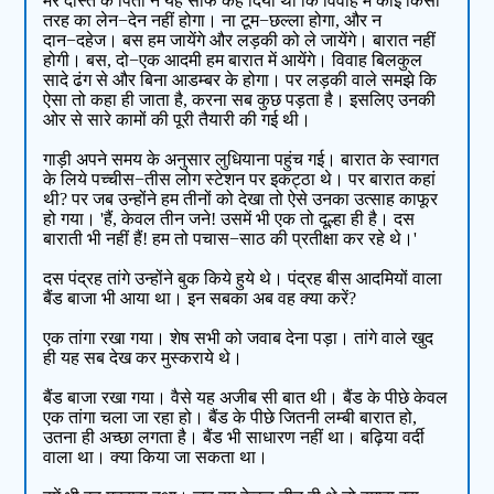
मेरे दोस्त के पिता ने यह साफ कह दिया था कि विवाह में कोई किसी
तरह का लेन−देन नहीं होगा। ना टूम−छल्ला होगा, और न
दान−दहेज। बस हम जायेंगे और लड़की को ले जायेंगे। बारात नहीं
होगी। बस, दो−एक आदमी हम बारात में आयेंगे। विवाह बिलकुल
सादे ढंग से और बिना आडम्बर के होगा। पर लड़की वाले समझे कि
ऐसा तो कहा ही जाता है, करना सब कुछ पड़ता है। इसलिए उनकी
ओर से सारे कामों की पूरी तैयारी की गई थी।
गाड़ी अपने समय के अनुसार लुधियाना पहुंच गई। बारात के स्वागत
के लिये पच्चीस−तीस लोग स्टेशन पर इकट्ठा थे। पर बारात कहां
थी? पर जब उन्होंने हम तीनों को देखा तो ऐसे उनका उत्साह काफूर
हो गया। 'हैं, केवल तीन जने! उसमें भी एक तो दूल्हा ही है। दस
बाराती भी नहीं हैं! हम तो पचास−साठ की प्रतीक्षा कर रहे थे।'
दस पंद्रह तांगे उन्होंने बुक किये हुये थे। पंद्रह बीस आदमियों वाला
बैंड बाजा भी आया था। इन सबका अब वह क्या करें?
एक तांगा रखा गया। शेष सभी को जवाब देना पड़ा। तांगे वाले खुद
ही यह सब देख कर मुस्कराये थे।
बैंड बाजा रखा गया। वैसे यह अजीब सी बात थी। बैंड के पीछे केवल
एक तांगा चला जा रहा हो। बैंड के पीछे जितनी लम्बी बारात हो,
उतना ही अच्छा लगता है। बैंड भी साधारण नहीं था। बढ़िया वर्दी
वाला था। क्या किया जा सकता था।