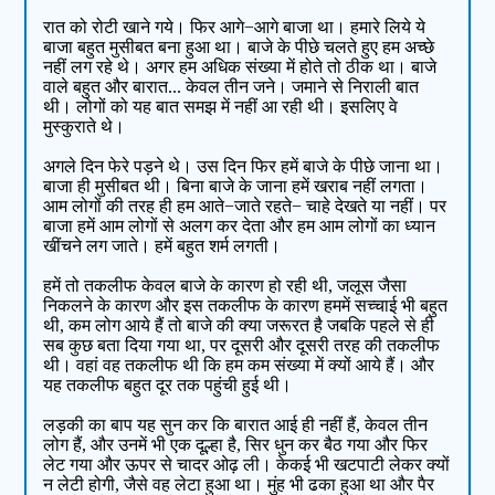
रात को रोटी खाने गये। फिर आगे−आगे बाजा था। हमारे लिये ये
बाजा बहुत मुसीबत बना हुआ था। बाजे के पीछे चलते हुए हम अच्छे
नहीं लग रहे थे। अगर हम अधिक संख्या में होते तो ठीक था। बाजे
वाले बहुत और बारात... केवल तीन जने। जमाने से निराली बात
थी। लोगों को यह बात समझ में नहीं आ रही थी। इसलिए वे
मुस्कुराते थे।
अगले दिन फेरे पड़ने थे। उस दिन फिर हमें बाजे के पीछे जाना था।
बाजा ही मुसीबत थी। बिना बाजे के जाना हमें खराब नहीं लगता।
आम लोगों की तरह ही हम आते−जाते रहते− चाहे देखते या नहीं। पर
बाजा हमें आम लोगों से अलग कर देता और हम आम लोगों का ध्यान
खींचने लग जाते। हमें बहुत शर्म लगती।
हमें तो तकलीफ केवल बाजे के कारण हो रही थी, जलूस जैसा
निकलने के कारण और इस तकलीफ के कारण हममें सच्चाई भी बहुत
थी, कम लोग आये हैं तो बाजे की क्या जरूरत है जबकि पहले से ही
सब कुछ बता दिया गया था, पर दूसरी और दूसरी तरह की तकलीफ
थी। वहां वह तकलीफ थी कि हम कम संख्या में क्यों आये हैं। और
यह तकलीफ बहुत दूर तक पहुंची हुई थी।
लड़की का बाप यह सुन कर कि बारात आई ही नहीं हैं, केवल तीन
लोग हैं, और उनमें भी एक दूल्हा है, सिर धुन कर बैठ गया और फिर
लेट गया और ऊपर से चादर ओढ़ ली। केकई भी खटपाटी लेकर क्यों
न लेटी होगी, जैसे वह लेटा हुआ था। मुंह भी ढका हुआ था और पैर