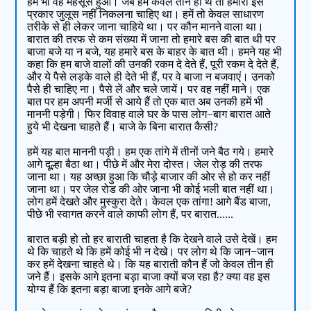
हमें भी वह महसूस हुआ। जब हम केवल तीन ही थे तो हमारा इस
प्रकार जुलूस नहीं निकलना चाहिए था। हमें तो केवल साधारण
तरीके से ही लेकर जाना चाहिये था। पर कौन मानने वाला था।
बारात की तरफ से कम संख्या में जाना तो हमारे बस की बात थी पर
बाजा बजे या न बजे, यह हमारे बस के बाहर के बात थी। हमने यह भी
कहा कि हम बाजे वालों की उनकी रकम दे देते हैं, पूरी रकम दे देते हैं,
और ये पैसे लड़के वाले ही देते भी हैं, पर वे बाजा न बजवाएं। उनको
पैसे ही चाहिए ना। पैसे लें और चले जायें। पर वह नहीं माने। एक
बात पर हम अपनी मर्जी से आये हैं तो एक बात अब उनकी हमें भी
माननी पड़ेगी। फिर विवाह वाले घर के पास लोग−बाग बारात आते
हुये भी देखना चाहते हैं। बाजे के बिना बारात कैसी?
हमें यह बात माननी पड़ी। हम एक तांगे में तीनों जने बैठ गये। हमारे
आगे दूल्हा बैठा था। पीछे में और मेरा दोस्त। जेल रोड़ की तरफ
जाना था। यह अच्छा हुआ कि चौड़े बाजार की ओर से हो कर नहीं
जाना था। पर जेल रोड की ओर जाना भी कोई भली बात नहीं था।
लोग हमें देखते और मुस्कुरा देते। केवल एक तांगा! आगे बैंड बाजा,
पीछे भी स्वागत करने वाले काफी लोग हैं, पर बारात......
बारात बड़ी हो तो हर बाराती चाहता है कि देखने वाले उसे देखें। हम
थे कि चाहते थे कि हमें कोई भी न देखे। पर लोग थे कि जान−जान
कर हमें देखना चाहते थे। कि यह बाराती कौन हैं जो केवल तीन ही
जने हैं। इसके आगे इतना बड़ा बाजा क्यों बज रहा है? क्या वह इस
योग्य हैं कि इतना बड़ा बाजा इनके आगे बजे?