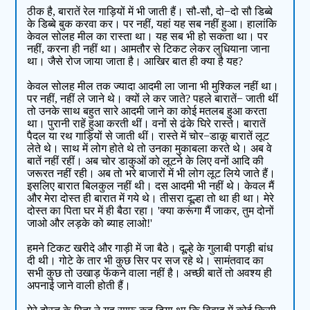
ठीक है, बारातें रेल गाड़ियों में भी जाती हैं। सौ-सौ, दो−दो सौ डिब्बे
के डिब्बे बुक करवा कर। पर नहीं, यहां यह सब नहीं हुआ। हालांकि
केवल सोलह मील का रास्ता था। यह सब भी हो सकता था। पर
नहीं, करना ही नहीं था। आमतौर से टिकट लेकर लुधियाना जाना
था। जैसे रोज जाया जाता है। आखिर बात ही क्या है यह?
केवल सोलह मील तक ज्यादा आदमी ला जाना भी मुश्किल नहीं था।
पर नहीं, नहीं ले जाने थे। क्यों ले कर जाते? पहले बारातें− जाती थीं
तो उनके साथ बहुत सारे आदमी जाने का कोई मतलब हुआ करता
था। पुरानी राहें हुआ करती थीं। वनों से ढंके घिरे रास्ते। बारातें
पैदल या रथ गाड़ियों से जाती थीं। रास्ते में चोर−डाकू बारातें लूट
लेते थे। साथ में लोग होते थे तो उनका मुकाबला करते थे। अब वे
बातें नहीं रहीं। अब चोर डाकुओं को लूटने के लिए वनों आदि की
जरूरत नहीं रही। अब तो भरे बाजारों में भी लोग लूट लिये जाते हैं।
इसलिए बारात बिलकुल नहीं थी। दस आदमी भी नहीं थे। केवल मैं
और मेरा दोस्त ही बारात में गये थे। तीसरा दूल्हा तो था ही था। मेरे
दोस्त का पिता घर में ही बैठा रहा। 'क्या करूंगा मैं जाकर, तुम दोनों
जाओ और लड़के को ब्याह लाओ!'
हमने टिकट खरीदे और गाड़ी में जा बैठे। दूल्हे के गुलाबी पगड़ी बांध
दी थी। गोटे के तार भी कुछ सिर पर सज रहे थे। सामंतवाद का
सभी कुछ तो उखाड़ फेंकने वाला नहीं है। अच्छी बातें तो अवश्य ही
अपनाई जाने वाली होती हैं।