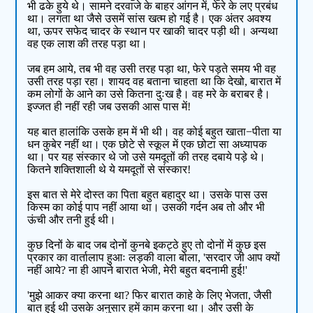
भी ढके हुये थे। सामने दरवाजे के बाहर आंगन में, फेरे के लए प्रबंध
था। लगता था जैसे उसमें सांस खत्म हो गई है। एक अंतर अवश्य
था, ऊपर सफेद चादर के स्थान पर खाकी चादर पड़ी थी। अन्यथा
वह एक लाश की तरह पड़ा था।
जब हम आये, तब भी वह उसी तरह पड़ा था, फेरे पड़ते समय भी वह
उसी तरह पड़ा रहा। शायद वह बताना चाहता था कि देखो, बारात में
कम लोगों के आने का उसे कितना दुःख है। वह मरे के बराबर है।
इज्जत ही नहीं रही जब उसकी आस पास में!
यह बात हालांकि उसके हम में भी थी। वह कोई बहुत खाता−पीता या
धन कुबेर नहीं था। एक छोटे से स्कूल में एक छोटा सा अध्यापक
था। पर यह संस्कार थे जो उसे यमदूतों की तरह दबाये पड़े थे।
कितने शक्तिशाली थे ये यमदूतों से संस्कार!
इस बात से मेरे दोस्त का पिता बहुत बहादुर था। उसके पास उस
किस्म का कोई पाप नहीं आया था। उसकी गर्दन अब तो और भी
ऊंची और तनी हुई थी।
कुछ दिनों के बाद जब दोनों कुनबे इकट्ठे हुए तो दोनों में कुछ इस
प्रकार का वार्तालाप हुआः लड़की वाला बोला, 'सरदार जी आप क्यों
नहीं आये? ना ही आपने बारात भेजी, मेरी बहुत बदनामी हुई!'
'मुझे आकर क्या करना था? फिर बारात काहे के लिए भेजता, जैसी
बात हुई थी उसके अनुसार हमें काम करना था। और उसी के