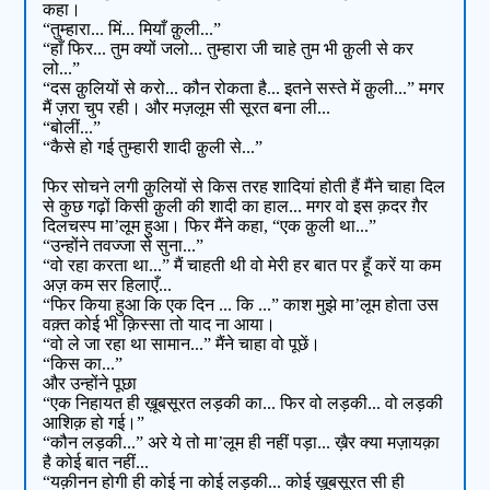
कहा।
“तुम्हारा... मिं... मियाँ क़ुली...”
“हाँ फिर... तुम क्यों जलो... तुम्हारा जी चाहे तुम भी क़ुली से कर
लो...”
“दस क़ुलियों से करो... कौन रोकता है... इतने सस्ते में क़ुली...” मगर
मैं ज़रा चुप रही। और मज़लूम सी सूरत बना ली...
“बोलीं...”
“कैसे हो गई तुम्हारी शादी क़ुली से...”
फिर सोचने लगी क़ुलियों से किस तरह शादियां होती हैं मैंने चाहा दिल
से कुछ गढ़ों किसी क़ुली की शादी का हाल... मगर वो इस क़दर ग़ैर
दिलचस्प मा’लूम हुआ। फिर मैंने कहा, “एक क़ुली था...”
“उन्होंने तवज्जा से सुना...”
“वो रहा करता था...” मैं चाहती थी वो मेरी हर बात पर हूँ करें या कम
अज़ कम सर हिलाएँ...
“फिर किया हुआ कि एक दिन ... कि ...” काश मुझे मा’लूम होता उस
वक़्त कोई भी क़िस्सा तो याद ना आया।
“वो ले जा रहा था सामान...” मैंने चाहा वो पूछें।
“किस का...”
और उन्होंने पूछा
“एक निहायत ही ख़ूबसूरत लड़की का... फिर वो लड़की... वो लड़की
आशिक़ हो गई।”
“कौन लड़की...” अरे ये तो मा’लूम ही नहीं पड़ा... ख़ैर क्या मज़ायक़ा
है कोई बात नहीं...
“यक़ीनन होगी ही कोई ना कोई लड़की... कोई ख़ूबसूरत सी ही