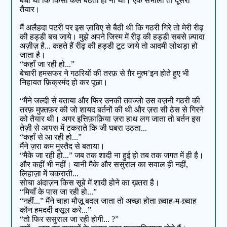
बंधी थीं कि किसी कल बैठती ही ना थीं। एक संभाली तो दूसरी
तैयार।
मैं अलैहदा पटरी पर इस ज़ाविए से बैठी थी कि गठरी गिरे तो मेरी रीढ़
की हड्डी बच जाये। मुझे अपने जिस्म में रीढ़ की हड्डी सबसे ज़्यादा
अज़ीज़ है... कहते हैं रीढ़ की हड्डी टूट जाये तो आदमी लोथड़ा हो
जाता है।
“कहाँ जा रही हो...”
बेचारी हमसफर ने गठरियों की तरफ़ से ग़ैर मुत्म’इन होते हुए भी
निहायत फ़िक्रमंद हो कर पूछा।
“मैंने जल्दी से बताया और फिर उनकी तवज्जो उस वज़नी गठरी की
तरफ़ मुफ़्तफ़र की जो शायद बर्तनों की थी और ज़रा सी ठेस से गिरने
को तैयार थी। अगर इत्तिफ़ाक़िया ज़रा हाथ लग जाता तो बर्तन इस
तेज़ी से आपस में टकराते कि जी घबरा उठता...
“कहाँ से आ रही हो...”
मैंने ज़रा कम मुस्तैद से बताया।
“मैके जा रही हो...” जब तक शादी ना हुई हो तब तक जगत में ही है।
और कहीं भी नहीं। यानी मैके और ससुराल का सवाल ही नहीं,
लिहाज़ा में चकराती...
सोचा अंदाज़न किस सूबे में शादी होने का ख़तरा है।
“मियाँ के पास जा रही हो...”
“नहीं...” मैंने चाहा मौज़ू बदल जाता तो अच्छा होता ख़्वाह-म-ख़्वाह
कौन हमदर्दी वसूल करे...”
“तो फिर ससुराल जा रही होगी... ?”