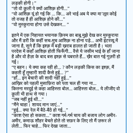
लड़की होगी।”
“तो वो क़ुली पे क्यों आशिक़ होगी...”
“वो आशिक़ यूं हो गई कि ... कि... अरे भाई अब ये क्या मा’लूम कोई
तो वजह है ही आशिक़ होने की...”
“वो मुस्कुराया होगा उसे देखकर... ”
इतने में एक निहायत भयानक क़िस्म का बाबू मुझे देख कर मुस्कुराया
और मैं डरी कि कहीं सच-मुच आशिक़ ना होना पड़े... अभी इंटरव्यू में
जाना है, सुने हैं कि इश्क़ में बड़ी ख़राब हालत हो जाती है। भला
परदेस में कहाँ आशिक़ होती फिरूँगी... वैसे ये जसीम भाई के हाँ जाना
है और वो हैज़ा के बाद बस इश्क़ से घबराते हैं... ख़ैर बात गई गुज़री हो
गई।
“ए बहन। ये क्या कह रही हो... ? कौन लड़की किस का इश्क़, मैं
कहती हूँ तुम्हारी शादी कैसे हुई... ?”
“हाँ... इन बेचारी की शादी नहीं हुई...”
आख़िर को पहली मुसाफ़िरा को पता चल ही गया ना...
कितना मरदुई से कहा आहिस्ता बोल... आहिस्ता बोल... ये लीजीए वो
क़ुली भी हाथ से गया।
“जब नहीं हुई थी...”
“मैंने चाहा। शायद मान जाएं...”
“हुई... क्या रेल में बैठे-बैठे हो गई...”
“काश ऐसा हो सकता...” काश गर्म-गर्म चाय की बजाय लोग अमीर-
अमीर, कमाऊ शौहर बेचते होते तो सफ़र के लिए तो मैं ज़रूर ले
लेती... फिर चाहे... फिर देखा जाता...