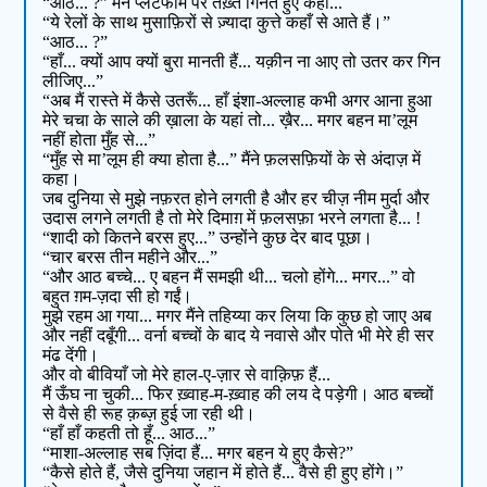
“आठ... ?” मैंने प्लेटफार्म पर तख़्ते गिनते हुए कहा...
“ये रेलों के साथ मुसाफ़िरों से ज़्यादा कुत्ते कहाँ से आते हैं।”
“आठ... ?”
“हाँ... क्यों आप क्यों बुरा मानती हैं... यक़ीन ना आए तो उतर कर गिन
लीजिए...”
“अब मैं रास्ते में कैसे उतरूँ... हाँ इंशा-अल्लाह कभी अगर आना हुआ
मेरे चचा के साले की ख़ाला के यहां तो... ख़ैर... मगर बहन मा’लूम
नहीं होता मुँह से...”
“मुँह से मा’लूम ही क्या होता है...” मैंने फ़लसफ़ियों के से अंदाज़ में
कहा।
जब दुनिया से मुझे नफ़रत होने लगती है और हर चीज़ नीम मुर्दा और
उदास लगने लगती है तो मेरे दिमाग़ में फ़लसफ़ा भरने लगता है... !
“शादी को कितने बरस हुए...” उन्होंने कुछ देर बाद पूछा।
“चार बरस तीन महीने और...”
“और आठ बच्चे... ए बहन मैं समझी थी... चलो होंगे... मगर...” वो
बहुत ग़म-ज़दा सी हो गईं।
मुझे रहम आ गया... मगर मैंने तहिय्या कर लिया कि कुछ हो जाए अब
और नहीं दबूँगी... वर्ना बच्चों के बाद ये नवासे और पोते भी मेरे ही सर
मंढ देंगी।
और वो बीवियाँ जो मेरे हाल-ए-ज़ार से वाक़िफ़ हैं...
मैं ऊँघ ना चुकी... फिर ख़्वाह-म-ख़्वाह की लय दे पड़ेगी। आठ बच्चों
से वैसे ही रूह क़ब्ज़ हुई जा रही थी।
“हाँ हाँ कहती तो हूँ... आठ...”
“माशा-अल्लाह सब ज़िंदा हैं... मगर बहन ये हुए कैसे?”
“कैसे होते हैं, जैसे दुनिया जहान में होते हैं... वैसे ही हुए होंगे।”