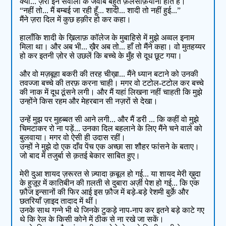
क्यों... ज़रा इन सवालों के जवाब बहुत फ़लसफ़ियाना होते हैं।
“नहीं तो... मैं बम्बई जा रही हूँ... शादी... शादी तो नहीं हुई...”
मैंने ज़रा दिल में कुछ हक़ीर हो कर कहा।
हालाँकि शादी के ख़िलाफ़ कॉलेज के मुबाहिसे में मुझे अव्वल इनाम
मिला था। और अब भी... ख़ैर अब तो... हाँ तो मैंने कहा। वो मुतहय्यर
हो कर इतनी ज़ोर से उछलें कि बच्चे के मुँह से दूध छूट गया।
और वो मज़बूहा बकरी की तरह चीख़ा... मैंने ध्यान बटाने को उनकी
तवज्जा बच्चे की तरफ़ करना चाही। मगर वो टटोल-टटोल कर बच्चे
की नाक में दूध ठूंसने लगी। और मैं यहां लिखना नहीं चाहती कि मुझे
उन्होंने किस रहम और मेहरबान सी नज़रों से देखा।
उन्हें मुझ पर मुहब्बत सी आने लगी... और मैं डरी ... कि कहीं वो मुझे
चिमटाकर रो ना पड़ें... उनका दिल बहलाने के लिए मैंने चने वाले को
बुलवाया। मगर वो ऐसी ही उदास रहीं।
उन्हों ने मुझे दो एक दाँव पेंच एक अच्छा सा शौहर फांसने के बताए।
जो बाद में तजुर्बा से क़तई बेकार साबित हुए।
मेरी दुआ शायद ज़रूरत से ज़्यादा क़बूल हो गई... या शायद मेरी ख़ुदा
के हुज़ूर में कातिबीन की ग़लती से दुबारा अर्ज़ी पेश हो गई... कि एक
फ़ौज इन्सानों की फिर आई इस फ़ौज में बड़े-बड़े रेशमी बुर्क़े और
छतरियाँ ज़ाइद तादाद में थीं।
उनके साथ गन्ने भी थे जिनके टुकड़े नाप-नाप कर इतने बड़े काटे गए
थे कि रेल के किसी कोने में ठीक से ना रखे जा सकें।