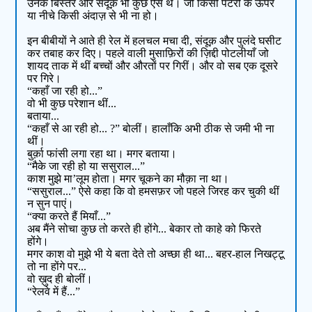
उनके बिस्तर और संदूक़ भी कुछ ऐसे थे। जो किसी पटरी के ऊपर
या नीचे किसी अंदाज़ से भी ना हो।
इन बीबीयों ने आते ही रेल में हलचल मचा दी, संदूक़ और पुलंदे घसीट
कर तबाह कर दिए। पहले वाली मुसाफ़िरों की ज़िद्दी पोटलीयाँ जो
शायद ताक में थीं बच्चों और औरतों पर गिरीं। और वो सब एक दूसरे
पर गिरे।
“कहाँ जा रही हो...”
वो भी कुछ परेशान थीं...
बताया...
“कहाँ से आ रही हो... ?” बोलीं। हालाँकि अभी ठीक से जमी भी ना
थीं।
बुर्क़ा फांसी लगा रहा था। मगर बताया।
“मैके जा रही हो या ससुराल...”
काश मुझे मा’लूम होता। मगर चूकने का मौक़ा ना था।
“ससुराल...” ऐसे कहा कि वो हमसफ़र जो पहले जिरह कर चुकी थीं
न सुन पाएं।
“क्या करते हैं मियाँ...”
अब मैंने सोचा कुछ तो करते ही होंगे... बेकार तो काहे को फिरते
होंगे।
मगर काश वो मुझे भी ये बता देते तो अच्छा ही था... बहर-हाल निखट्टू
तो ना होंगे पर...
वो ख़ुद ही बोलीं।
“रेलवे में हैं...”