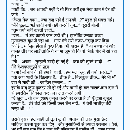
“क्या... ?”
“यही कि... जब आपकी मर्ज़ी है तो फिर क्यों इस नेक काम में देर की
जाये...”
“कैसा नेक काम... क्या कह रही है लड़की...?” बहुत ही घबरा गईं।
“मैंने पूछा... भई शादी क्यों नहीं करतीं तुम...” दूसरी बोलीं।
“तुम क्यों नहीं करतीं शादी...”
“बस...” मैं अब काफ़ी जल उठी थी। हालाँकि उनका बच्चा
मुसलसल दूध पी रहा था... मगर मैंने उसे नज़र-अंदाज़ कर दिया।
“ओई... मा’लूम होता है कुछ दिमाग़ भी ख़राब है।” वो बच्चा को और
वाज़ह तौर पर लाईं ताकि ये ना मा’लूम हो कि वो सिर्फ़ गोद में सो रहा
है।”
“तो... अच्छा... तुम्हारी शादी हो गई है... कब की तुमने शादी... ?”
मैंने बे-तकल्लुफ़ी से पूछा।
“हमारे माँ बाप ने की हमारी शादी... हम भला ख़ुद ही क्यों करते...”
“तो आप शादी के ख़िलाफ़ हैं... ठीक है... बिलकुल ठीक... मेरे भी माँ
बाप ने शादी की... जाहिल इन्सान... !”
इसके बाद कुछ मुकद्दर सी हो गईं और ग़मगीं हो कर नाशते-दान दान में
से इमरतियाँ निकाल कर ग़म ग़लत करने लगीं।
“ऐ ख़ुदा... तो जब दुआएं क़ुबूल करने पर आता है तो यूँ दुआ क़ुबूल
करता है... तेरे बंदों को किसी कल चैन नहीं... ये तेरी नाचीज़ बंदी
तन्हा थी... !”
उसने दूसरा हट चाही तो तू ने यूं की, अज़ाब की तरह मुसाफ़िर
नाज़िल करना शुरू कर दिए। और मुसाफ़िरों से ज़्यादा अस्बाब। वैसे,
भई हमें क्या हक़ कि बे बात तेरी मस्लिहत में दख़ील हों। मगर परवर-