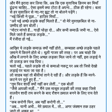
और मैंने इरादा कर लिया कि, अब कि एक मुनासिब क़िस्म का मियाँ
ढूंढना चाहिए... ऐसा इसमें क्या टोटा है अपना... ठीक ही रहेगा। बला
से हर मुसाफ़िर से नए-नए झूट तो ना बोलने पड़ेंगे।
“भई किसी ने पूछा...” हाज़िर मियाँ...
“अरे भई अच्छे लड़के कहाँ मिलते हैं...” वो मेरे मुस्तक़बिल से ना-
उम्मीद हो कर बोलीं।
“मोटर मांगते हैं... गाड़ी घोड़ा दो... और कभी कमाऊँ जभी ना... ऐसे
मिले जाते हैं कमाऊ लड़के...”
मैं रंजीदा हो गई...
आख़िर ये लड़के कमाऊ क्यों नहीं होते... कम्बख़्त अच्छे लड़के पहले
ज़माने में कितने होते थे। मूली गाजर की तरह। पर अब चाहो कि
आँख में लगाने के लिए अच्छा लड़का मिल जाये तो नहीं, इस लड़ाई ने
तो उजाड़ कर रख दिया।
चलो भई... पहले लड़के तो थे कमाओ नकटू पर अब तो जिसे देखो
लड़ाई पर चला जा रहा है।
लो साहब यहां तो बीवीयां ताने दे रही हैं। और लड़के हैं कि मरने-
कटने पर तुले हुए हैं...”
“तुम फिर शादी क्यों नहीं कर लेतीं...” एक बोलीं
“जैसे आपकी मर्ज़ी...” मैंने उस मासूम लड़की की तरह कहा जिसे
वालदैन शादी तय करने के बाद रौशन ख़्याल बनने के लिए राय देते
हैं।
“कब करोगी फिर, अब नहीं करोगी तो...”
“अब... यानी अभी... मेरे ख़्याल में... तो... अगर जंक्शन तक ठहर
जाते तो अच्छा था... ”