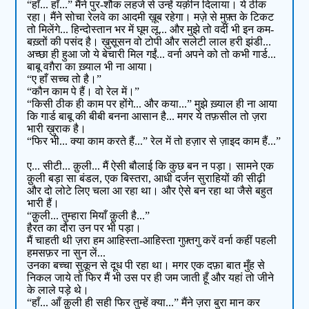
“हाँ... हाँ...” मैंने पुर-शौक लहजे से उन्हें यक़ीन दिलाया। ये ठीक
रहा। मैंने सोचा रेलवे का आदमी ख़ूब रहेगा। मज़े से मुफ़्त के टिकट
तो मिलेंगे... हिन्दोस्तान भर में घूम लू... और मुझे तो वर्दी भी इन कम-
बख़्तों की पसंद है। ख़ुसूसन वो टोपी और सलेटी लाल हरी झंडी...
अच्छा ही हुआ जो ये बेचारी मिल गईं... वर्ना अपने को तो कभी गार्ड...
बाबू वग़ैरा का ख़्याल भी ना आया।
“ए हाँ सच्च तो है।”
“कौन काम पे हैं। वो रेल में।”
“किसी ठीक ही काम पर होंगे... और कया...” मुझे ख़्याल ही ना आया
कि गार्ड बाबू की बीबी बनना आसान है... मगर ये तफ़सील तो ज़रा
भारी ख़ुराक है।
“फिर भी... क्या काम करते हैं...” रेल में तो हज़ार से ज़ाइद काम हैं...”
ए... सीटी... क़ुली... मैं ऐसी बौलाई कि कुछ बन न पड़ा। सामने एक
क़ुली बड़ा सा बंडल, एक बिस्तरा, आधी दर्जन सुराहियों की सीढ़ी
और दो लोटे लिए चला आ रहा था। और ऐसे बन रहा था जैसे बहुत
भारी हैं।
“क़ुली... तुम्हारा मियाँ क़ुली है...”
हैरत का दौरा उन पर भी पड़ा।
मैं चाहती थी ज़रा हम आहिस्ता-आहिस्ता गुफ़्तगु करें वर्ना कहीं पहली
हमसफ़र ना सुन लें...
उनका बच्चा सुकून से दूध पी रहा था। मगर एक दफ़ा बात मुँह से
निकल जाये तो फिर मैं भी उस पर ही जम जाती हूँ और यहां तो जीने
के लाले पड़े थे।
“हाँ... आँ क़ुली ही सही फिर तुम्हें क्या...” मैंने ज़रा बुरा मान कर