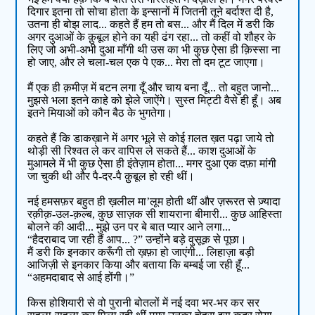
दिगार इतना तो सोचा होता के इन्सानों में जितनी तूने बर्दाश्त दी है,
उतना ही बोझ लाद... कहते हैं हम तो बस... और मैं दिल में डरी कि
अगर दुआओं के क़ुबूल होने का यही ढंग रहा... तो कहीं वो शौहर के
लिए जो अभी-अभी दुआ माँगी थी उस का भी कुछ ऐसा ही क़िस्सा ना
हो जाए, और ले चला-चल एक पे एक... मेरा तो दम टूट जाएगा।
मैं एक ही क़मीज़ में बटन लगा दूँ और चाय बना दूँ... तो बहुत जानो...
मुझसे भला इतने काहे को झेले जाऐंगे। सुस्त मिट्टी वैसे ही हूँ। अब
इतने मियाओं को कौन बैठ के भुगतेगा।
कहते हैं कि डाकख़ाने में अगर भूले से कोई ग़लत ख़त पढ़ा जाये तो
थोड़ी सी रिश्वत ले कर वापिस ले सकते हैं... काश दुआओं के
मुआमले में भी कुछ ऐसा ही इंतेज़ाम होता... मगर दुआ एक दफ़ा मांगी
जा चुकी थी और पै-दर-पै क़ुबूल हो रही थीं।
नई हमसफ़र बहुत ही ख़लील मा’लूम होती थीं और ज़रूरत से ज़्यादा
रक़ीक़-उल-क़ल्ब, कुछ साज़क सी शायराना बीमारी... कुछ आहिस्ता
बोलने की आदी... मुझे उन पर बे बात प्यार आने लगा...
“हैदराबाद जा रही हैं आप... ?” उन्होंने बड़े वुसूक़ से पूछा।
मैं डरी कि इनकार करूँगी तो ख़फ़ा हो जाएंगी... लिहाज़ा बड़ी
आजिज़ी से इनकार किया और बताया कि बम्बई जा रही हूँ...
“अहमदाबाद से आई होंगी।”
किस होशियारी से वो पुरानी बोतलों में नई दवा भर-भर कर सर