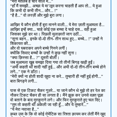
“मेरा मतलब है चार साल में...”
“हाँ मैं समझी... अच्छा ये मा’लूम करना चाहती हैं आप तो... ये हुआ
कि कभी दो कभी तीन... और... !”
“है है...” वो लरज़ीं और मुझे बुरा लगा।
आख़िर ये कौन होती हैं बुरा मानने वाली... ये मेरा ज़ाती मुआमला है...
आख़िर इन्हें क्या... चाहे कोई एक बच्चा दे चाहे दस... वही हुआ
जिसका मुझे डर था। पिछली मुलाक़ातें जाग उठीं...
“सुना बहन... इनके दो-दो तीन- तीन साथ हुए... बच्चे... !” उन्हों ने
शिकायत की...
और वो घबराकर अपने बच्चे गिनने लगीं।
क्योंकि सिवाए बच्चों के उन्हों ने कुछ नहीं सुना।
“क्या क़िस्सा है... ?” दूसरी बोलीं।
जब मुआमला ख़ूब समझा दिया गया तो तीनों बिगड़ खड़ी हुईं।
“अभी कहती थीं शादी नहीं हुई... और अभी दो-दो तीन-तीन बच्चे होने
लगे...” एक ने डाँटा।
“मेरी क्यों ना होती शादी ख़ुदा ना करे... तुम्हारी ही नहीं हुई होगी...”
बात बिगड़ने लगी...
पास से एक टिकट चैकर गुज़रे... या जाने कौन थे मुझे तो हर रेल का
नौकर टिकट चैकर ही सा लगता है। मैंने झुक कर उनसे वक़्त पूछा
वो बताने के बाद मुस्कुराने लगे। और फिर मुस्कुराते हुए चल दिए।
“तुम तो कहती थीं अकेली जा रही हूँ... और ये तुम्हारे...”
“ये मेरा नवासा है...”
क़ब्ल उस के कि वो कोई रोमेंटिक सा रिश्ता क़ायम कर लेतीं मैंने ख़ुद