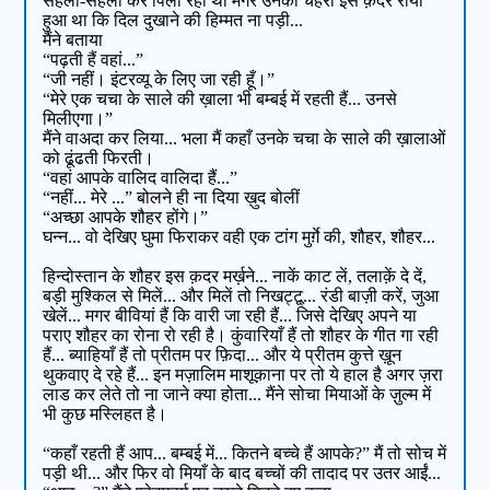
सहला-सहला कर पिला रही थीं मगर उनका चेहरा इस क़दर रोया
हुआ था कि दिल दुखाने की हिम्मत ना पड़ी...
मैंने बताया
“पढ़ती हैं वहां...”
“जी नहीं। इंटरव्यू के लिए जा रही हूँ।”
“मेरे एक चचा के साले की ख़ाला भी बम्बई में रहती हैं... उनसे
मिलीएगा।”
मैंने वाअदा कर लिया... भला मैं कहाँ उनके चचा के साले की ख़ालाओं
को ढूंढती फिरती।
“वहां आपके वालिद वालिदा हैं...”
“नहीं... मेरे ...” बोलने ही ना दिया ख़ुद बोलीं
“अच्छा आपके शौहर होंगे।”
घन्न... वो देखिए घुमा फिराकर वही एक टांग मुर्ग़े की, शौहर, शौहर...
हिन्दोस्तान के शौहर इस क़दर मर्ख़ने... नाकें काट लें, तलाक़ें दे दें,
बड़ी मुश्किल से मिलें... और मिलें तो निखट्टू्... रंडी बाज़ी करें, जुआ
खेलें... मगर बीवियां हैं कि वारी जा रही हैं... जिसे देखिए अपने या
पराए शौहर का रोना रो रही है। कुंवारियाँ हैं तो शौहर के गीत गा रही
हैं... ब्याहियाँ हैं तो प्रीतम पर फ़िदा... और ये प्रीतम कुत्ते ख़ून
थुकवाए दे रहे हैं... इन मज़ालिम माशूक़ाना पर तो ये हाल है अगर ज़रा
लाड कर लेते तो ना जाने क्या होता... मैंने सोचा मियाओं के ज़ुल्म में
भी कुछ मस्लिहत है।
“कहाँ रहती हैं आप... बम्बई में... कितने बच्चे हैं आपके?” मैं तो सोच में
पड़ी थी... और फिर वो मियाँ के बाद बच्चों की तादाद पर उतर आईं...