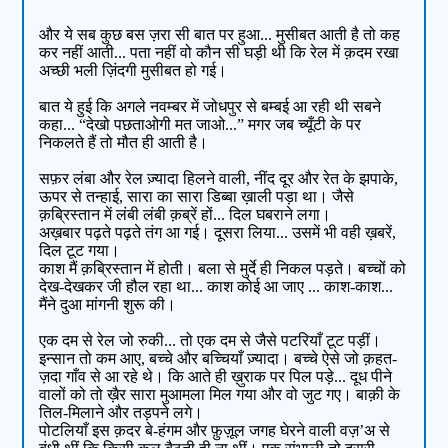
और ये सब कुछ बस ज़रा सी बात पर हुआ... मुसीबत आती है तो कह
कर नहीं आती... पता नहीं वो कौन सी घड़ी थी कि रेल में क़दम रखा
अच्छी भली ज़िंदगी मुसीबत हो गई।
बात ये हुई कि अगले नवम्बर में जोधपुर से बम्बई आ रही थी सबने
कहा... “देखो पछताओगी मत जाओ...” मगर जब च्यूँटी के पर
निकलते हैं तो मौत ही आती है।
सफ़र लंबा और रेल ज़्यादा हिलने वाली, नींद दूर और रेत के झपाके,
ऊपर से तन्हाई, सारा का सारा डिब्बा ख़ाली पड़ा था। जैसे
क़ब्रिस्तान में लंबी लंबी क़ब्रें हों... दिल घबराने लगा।
अख़बार पढ़ते पढ़ते तंग आ गई। दूसरा लिया... उसमें भी वही ख़बरें,
दिल टूट गया।
काश मैं क़ब्रिस्तान में होती। बला से मुर्दे ही निकल पड़ते। बच्चों को
देख-देखकर जी हौल रहा था... काश कोई आ जाए ... काश-काश...
मैंने दुआ मांगनी शुरू की।
एक दम से रेल जो रुकी... तो एक दम से जैसे पटरियाँ टूट पड़ीं।
इन्सान तो कम आए, बच्चे और बच्चियाँ ज़्यादा। बच्चे ऐसे जो क़हत-
ज़दा गाँव से आ रहे थे। कि आते ही ख़ुराक पर पिल पड़े... दूध पीने
वालों को तो ख़ैर सारा मुआमला मिल गया और वो जुट गए। बाक़ी के
तिल-मिलाने और तड़पने लगे।
पोटलियाँ इस क़दर बे-हंगम और फ़ुज़ूल जगह घेरने वाली वज़’अ से