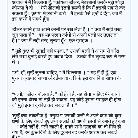
आवाज में मैं चिल्लाता हूँ, “कोयला डीलर, मेहरबानी करके मुझे थोड़ा
कोयला दे दो ।" मेरी डोलची इतनी हल्की है कि मैं इसकी सवारी कर
सकता हूँ। कृपया मेहरबानी करो। मैं इसके पैसे तुम्हें दे दूँगा, जब मैं
इसे करने में समर्थ हूँगा।
डीलर अपने हाथ अपने कानों पर रख लेता है । " क्या मैं सही तरह
सुन पाता हूँ ? " वह यह प्रश्न काँधों से अपनी पत्नी पर उछालता
है।" क्या मैं सही तरह सुनता हूँ?" एक ग्राहक ।
" मुझे कुछ भी सुनाई नहीं पड़ता, " उसकी पत्नी ने आराम से साँस
लेते तथा बुनाई करते हुए जवाब दिया। उसके पीठ सुखद रूप से गरम
थे ।
"ओ, हाँ, तुम्हें सुनना चाहिए, " मैं चिल्लाया । " यह मैं ही हूँ; एक
पुराना ग्राहक; सच्चा और ईमानदार, सिर्फ इस क्षण बिना साधन के ।
"
“पत्नी,” डीलर बोलता है, " कोई तो है, यह होना चाहिए; मेरे कानों
को इतना धोखा तो नहीं हो सकता, यह कोई पुराना ग्राहक ही होगा,
जो मुझे इतना द्रवित कर सकता है । "
'तुम्हें क्या तकलीफ है, मनुष्य?" उसकी पत्नी ने अपने काम को कुछ
क्षणों के लिए रोकते हुए तथा सलाई को अपनी छाती से दबाते हुए कहा
। " कोई नहीं है, गली खाली है, हमारे सभी ग्राहकों को तो मिल ही
गया है; हम कुछ दिनों के लिए दुकान बंद करके आराम कर सकते
हैं।"