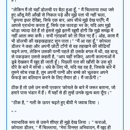
"लेकिन मैं तो यहाँ डोलची पर बैठा हुआ हूँ, " मैं चिल्लाया तथा जमे
हुए आँसू मेरी आँखों से निकल पड़े और मुझे पता भी नहीं चला,
"कृपया इधर देखिए, सिर्फ एक बार, आप सीधे मुझे देख पाएँगे; मैं
आपसे प्रार्थना करता हूँ, सिर्फ एक फावड़ा भर के; यदि आप मुझे
थोड़ा ज्यादा देते हैं तो इससे मुझे इतनी खुशी होगी कि मुझे समझ में
नहीं आता क्या करूँ। सभी ग्राहकों को तो मिल गए हैं। ओह, काश मैं
भी डोलची की खड़खड़ाहट सुन पाता।" “मैं आ रहा हूँ,” कोयला
डीलर ने कहा और अपनी छोटी टाँगों से वह तहखाने की सीढियाँ
चढ़ने लगा, लेकिन उसकी पत्नी पहले ही उसके बगल में थी, वह बाजू
से पकड़कर उससे कहती है, “आप यहीं रुकिए, अपनी कल्पनाओं में
डूबे देखकर मैं खुद ही जाती हूँ। पिछली रात की खाँसी के उस बुरे
दौरे के बारे में सोचो। धंधे के लिए भी, यदि यह वह है, जिसके बारे में
तुमने सोच रखा है, तुम अपनी पत्नी और बच्चे को भूलकर अपने
फेफड़े का बलिदान करने के लिए तैयार हो। मैं जाऊँगी।"
ठीक है तो उसे उन सभी प्रकार 'कोयले के बारे में जरूर बताना, जो
हमारे पास भंडार में हैं। मैं यहाँ से ही तुम्हें उनके मूल्य बता दूँगा।"
"ठीक है, " गली के ऊपर चढ़ते हुए बीवी ने जवाब दिया ।
" "
स्वाभाविक रूप से उसने शीघ्र ही मुझे देख लिया । " फराओ,
कोयला डीलर, " मैं चिल्लाया, “मेरा विनम्र अभिवादन, मैं खुद ही