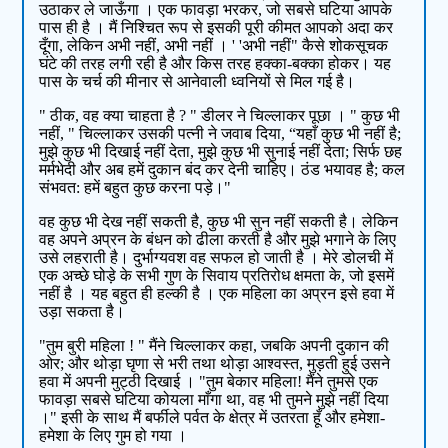
उठाकर ले जाऊँगा । एक फावड़ा भरकर, जो सबसे घटिया आपके
पास ही है । मैं निश्चित रूप से इसकी पूरी कीमत आपको अदा कर
दूँगा, लेकिन अभी नहीं, अभी नहीं । ' 'अभी नहीं" कैसे शोकसूचक
घंटे की तरह लगी रही है और किस तरह हक्का-बक्का होकर। यह
पास के चर्च की मीनार से आनेवाली ध्वनियों से मिल गई है।
" ठीक, वह क्या चाहता है ? " डीलर ने चिल्लाकर पूछा । " कुछ भी
नहीं, " चिल्लाकर उसकी पत्नी ने जवाब दिया, “यहाँ कुछ भी नहीं है;
मुझे कुछ भी दिखाई नहीं देता, मुझे कुछ भी सुनाई नहीं देता; सिर्फ छह
मर्मभेदी और अब हमें दुकान बंद कर देनी चाहिए। ठंड भयावह है; कल
संभवत: हमें बहुत कुछ करना पड़े।"
वह कुछ भी देख नहीं सकती है, कुछ भी सुन नहीं सकती है। लेकिन
वह अपने अप्रन के बंधन को ढीला करती है और मुझे भगाने के लिए
उसे लहराती है। दुर्भाग्यवश वह सफल हो जाती है । मेरे डोलची में
एक अच्छे घोड़े के सभी गुण के सिवाय प्रतिरोध क्षमता के, जो इसमें
नहीं है । यह बहुत ही हल्की है । एक महिला का अप्रन इसे हवा में
उड़ा सकता है।
"तुम बुरी महिला ! " मैंने चिल्लाकर कहा, जबकि अपनी दुकान की
ओर; और थोड़ा घृणा से भरी तथा थोड़ा आश्वस्त, मुड़ती हुई उसने
हवा में अपनी मुट्ठी दिखाई । "तुम बेकार महिला! मैंने तुमसे एक
फावड़ा सबसे घटिया कोयला माँगा था, वह भी तुमने मुझे नहीं दिया
।" इसी के साथ मैं बर्फीले पर्वत के क्षेत्र में उतरता हूँ और हमेशा-
हमेशा के लिए गुम हो गया ।