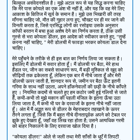
बिल्कुल असंवेदनशील है। मुझे अटल रूप से यह सिद्ध करना चाहिए
कि मेरे पास कोयले का एक अंश भी नहीं है, और यह कि वह मेरे लिए
आकाश के क्षितिज में सूर्य के समान है। मुझे उस भिखारी की तरह
माँगना चाहिए जो, मौत की गुहार लगा हुए, चौखट पर ही मर जाने की
विनती करता है, जिसे प्रसिद्ध लोगों का रसोइया उसके अनुसार
कॉफी बरतन में बचा हुआ अशेष देने का निर्णय करता है, ठीक उसी
गुस्से से भरा कोयला डीलर, इस आदेश को स्वीकार करते हुए, “तुम्हें
करना नहीं चाहिए, " मेरी डोलची में फावड़ा भरकर कोयला डाल देना
चाहिए।
मेरे पहुँचने के तरीके से ही इस बात का निर्णय लिया जा सकता है।
इसलिए मैं डोलची में सवार होता हूँ। मैं डोलची पर बैठा, मेरे हाथ
हैंडल पर, जीन का सबसे साधारण रूप, मैं बड़ी मुश्किल से खुद को
सीढ़ियों तक ढकेलता हूँ, लेकिन एक बार मैं नीचे जाता हूँ और मेरी
डोलची ऊपर जाती है, शानदार रूप से, जमीन पर बैठा ऊँट इतनी
गरिमा के साथ नहीं उठता, अपने हाँकनेवालों की छड़ी के नीचे काँपते
हुए । नियमित कदमों से चलते हुए हम कठोर जमी हुई गलियों से जाते
हैं, कभी-कभी तो मुझे मकान की पहली मंजिल के इतना ऊँचा उठा
लिया जाता है, मैं कभी भी घर के दरवाजों के इतना नीचे नहीं जाता
हूँ। अंत में मैं अद्भुत रूप से डीलर के मेहराबदार तहखाने के ऊपर
तैरने लगता हूँ, जिसे कि मैं बहुत नीचे दीनतापूर्वक अपने को टेबल पर
झुके हुए देखता हूँ, जहाँ वह लिख रहा होता है; उसने अत्यधिक गरमी
को बाहर निकालने के लिए दरवाजा खोल दिया है।
"कोयला डीलर!" ओले से जली तथा मेरी साँसों के धुएँ में लिपटी