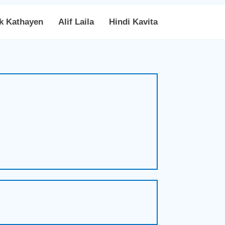
k Kathayen
Alif Laila
Hindi Kavita