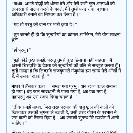
"माधव, अभागे बौद्धों को धोखा देने और मेरी सभी गुप्त आज्ञाओं की
तत्परता से पालन करने के बदले, मैंने तुम्हें भण्डार का प्रधान
अधिकारी बनाने का निश्चय कर लिया है।"
"यह तो प्रभु की दास पर भारी कृपा है।"
"तुम जानते ही हो कि सुन्दरियों का कोमल आलिंगन, मेरी योग साधना
है?"
"हाँ प्रभु।"
"मुझे कोई कुछ समझे, परन्तु तुमसे कुछ छिपाना नहीं चाहता। मैं
अपनी चित्तवृत्ति के देवता को सुन्दरियों की बलि से सन्तुष्ट करता हूँ।
तुम्हें मालूम है कि लिच्छवि राजकुमारी मंजुघोषा इस समय मेरी आँखों में
है, मैं उसका रक्षक हूँ।"
माधव ने हँसकर कहा—"समझ गया प्रभु। अब रक्षण काल समाप्त
हो गया। वह फल सावधानी से पाला गया है, अब पक गया है,
महाप्रभु अब उसे भक्षण किया चाहते हैं।"
"ठीक समझे माधव, जिस तरह प्रभात की वायु फूल की कली को
खिलाकर उसकी सुगन्ध ले उड़ती है, उसी तरह यौवन के प्रभात ने
उस कली को खिला दिया है। अब उसकी सुगन्ध मेरे उपयोग में आनी
चाहिए।"