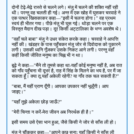
दोनों टेढ़े-मेढ़े रास्ते से चलने लगे। मंजु में चलने की शक्ति नहीं रही
थी। परन्तु वह चलती ही गई। अन्त में एक खोह में घुसकर चरवाहे ने
एक पत्थर खिसकाकर कहा—"इसी में चलना होगा।" वह प्रथम
स्वयं ही भीतर गया। पीछे मंजु भी घुस गई। थोड़ा चलने पर एक
विस्तृत मैदान दीख पड़ा। दूर किसी अट्टालिका के भग्न अवशेष थे।
"वहाँ चले बाबा" मंजु ने उधर संकेत करके कहा। चरवाहे ने आपत्ति
नहीं की। खंडहर के पास पहुँचकर मंजु जोर से दिवोदास को पुकारने
लगी। उसकी ध्वनि गूँजकर उसके निकट आने लगी। परन्तु वहाँ
कहीं किसी जीवित मनुष्य का चिह्न भी न था।
बूढ़े ने कहा—"मैंने तो तुमसे कहा था-यहाँ कोई मनुष्य नहीं है, अब रात
को गाँव पहुँचना भी दूभर है, राह में सिंह के मिलने का भय है, पर मैं जा
सकता हूँ। क्या तू यहाँ अकेली रहेगी? या गाँव तक चल सकती है?"
"बाबा, मैं यहीं प्राण दूँगी। आपका उपकार नहीं भूलूँगी। आप
जाइए।"
"यहाँ तुझे अकेला छोड़ जाऊँ?"
"मेरी चिन्ता न करें-मेरा जीवन अब निरर्थक ही है।"
इसी समय उसे ऐसा भान हुआ, जैसे किसी ने जोर से साँस ली हो।
मंजु ने चौंककर कहा—"आपने कुछ सुना; यहाँ किसी ने साँस ली