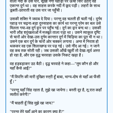
वाली नदी के उस पार, सूखी नंगी पहाड़ी पर ऊँचा सिर उठाए वह
एकान्त दुर्ग था। वह साहस करके नदी में कूद पड़ी। लहरों के साथ
डूबती-उतराती वह उस पार जा पहुँची।
उसकी शक्ति ने जवाब दे दिया। परन्तु वह चलती ही चली गई। दुर्गम
पहाड़ पर चढ़ना-बड़ा दुस्साहस का कार्य था परन्तु प्रेम का बल उसे
मिलता गया-वह दुर्ग द्वार पर पहुँच गई। दुर्ग का द्वार बन्द था। उसकी
भारी लौह श्रृंखलाओं में मजबूत ताला पड़ा था। उसने व्याकुल दृष्टि
से चारों ओर देखा-उस दुर्गम कान्तार दुर्ग में चिड़िया का पूत भी न था।
उसने एक बार दुर्ग के चारों ओर चक्कर लगाया। अन्त में निराश हो
थककर वह एक शिलाखण्ड पर पड़ गई। उसे नींद आ गई। न जाने
वह कब तक सोती रही। जब उसकी आँखें खुलीं तो देखा-सूर्य अस्त
हो रहा है, और एक वृद्ध चरवाहा उसके निकट खड़ा है।
वह हड़बड़ाकर उठ बैठी। वृद्ध चरवाहे ने कहा—"तुम कौन हो और
यहाँ कैसे आईं?"
"मैं विपत्ति की मारी दुखित स्त्री हूँ बाबा, भाग्य-दोष से यहाँ आ फँसी
हूँ।"
"परन्तु यहाँ सिंह रहता है, तुझे खा जायेगा। बस्ती दूर है, तू रात कहाँ
व्यतीत करेगी?"
"मैं चाहती हूँ सिंह मुझे खा जाय?"
"परन्तु तेरे यहाँ आने का कारण क्या है?"