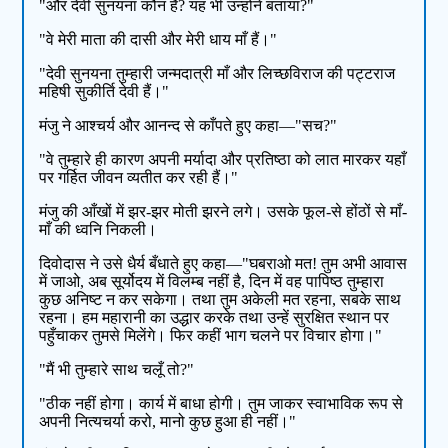
"और देवी सुनयना कौन हैं? यह भी उन्होंने बताया?"
"वे मेरी माता की दासी और मेरी धाय माँ हैं।"
"देवी सुनयना तुम्हारी जन्मदात्री माँ और लिच्छविराज की पट्टराज
महिषी सुकीर्ति देवी हैं।"
मंजु ने आश्चर्य और आनन्द से काँपते हुए कहा—"सच?"
"वे तुम्हारे ही कारण अपनी मर्यादा और प्रतिष्ठा को लात मारकर यहाँ
पर गर्हित जीवन व्यतीत कर रही हैं।"
मंजु की आँखों में झर-झर मोती झरने लगे। उसके फूल-से होंठों से माँ-
माँ की ध्वनि निकली।
दिवोदास ने उसे धैर्य बँधाते हुए कहा—"घबराओ मत! तुम अभी आवास
में जाओ, अब सूर्योदय में विलम्ब नहीं है, दिन में वह पापिष्ठ तुम्हारा
कुछ अनिष्ट न कर सकेगा। तथा तुम अकेली मत रहना, सबके साथ
रहना। हम महारानी का उद्धार करके तथा उन्हें सुरक्षित स्थान पर
पहुँचाकर तुमसे मिलेंगे। फिर कहीं भाग चलने पर विचार होगा।"
"मैं भी तुम्हारे साथ चलूँ तो?"
"ठीक नहीं होगा। कार्य में बाधा होगी। तुम जाकर स्वाभाविक रूप से
अपनी नित्यचर्या करो, मानो कुछ हुआ ही नहीं।"