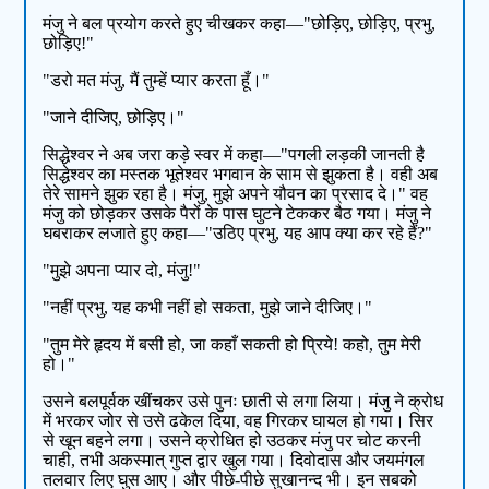
मंजु ने बल प्रयोग करते हुए चीखकर कहा—"छोड़िए, छोड़िए, प्रभु,
छोड़िए!"
"डरो मत मंजु, मैं तुम्हें प्यार करता हूँ।"
"जाने दीजिए, छोड़िए।"
सिद्धेश्वर ने अब जरा कड़े स्वर में कहा—"पगली लड़की जानती है
सिद्धेश्वर का मस्तक भूतेश्वर भगवान के साम से झुकता है। वही अब
तेरे सामने झुक रहा है। मंजु, मुझे अपने यौवन का प्रसाद दे।" वह
मंजु को छोड़कर उसके पैरों के पास घुटने टेककर बैठ गया। मंजु ने
घबराकर लजाते हुए कहा—"उठिए प्रभु, यह आप क्या कर रहे हैं?"
"मुझे अपना प्यार दो, मंजु!"
"नहीं प्रभु, यह कभी नहीं हो सकता, मुझे जाने दीजिए।"
"तुम मेरे हृदय में बसी हो, जा कहाँ सकती हो प्रिये! कहो, तुम मेरी
हो।"
उसने बलपूर्वक खींचकर उसे पुनः छाती से लगा लिया। मंजु ने क्रोध
में भरकर जोर से उसे ढकेल दिया, वह गिरकर घायल हो गया। सिर
से खून बहने लगा। उसने क्रोधित हो उठकर मंजु पर चोट करनी
चाही, तभी अकस्मात् गुप्त द्वार खुल गया। दिवोदास और जयमंगल
तलवार लिए घुस आए। और पीछे-पीछे सुखानन्द भी। इन सबको