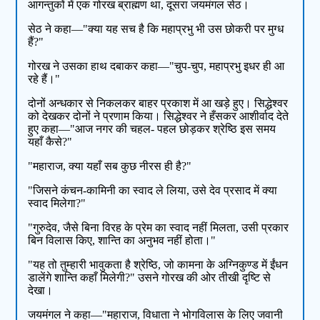
आगन्तुकों में एक गोरख ब्राह्मण था, दूसरा जयमंगल सेठ।
सेठ ने कहा—"क्या यह सच है कि महाप्रभु भी उस छोकरी पर मुग्ध
हैं?"
गोरख ने उसका हाथ दबाकर कहा—"चुप-चुप, महाप्रभु इधर ही आ
रहे हैं।"
दोनों अन्धकार से निकलकर बाहर प्रकाश में आ खड़े हुए। सिद्धेश्वर
को देखकर दोनों ने प्रणाम किया। सिद्धेश्वर ने हँसकर आशीर्वाद देते
हुए कहा—"आज नगर की चहल- पहल छोड़कर श्रेष्ठि इस समय
यहाँ कैसे?"
"महाराज, क्या यहाँ सब कुछ नीरस ही है?"
"जिसने कंचन-कामिनी का स्वाद ले लिया, उसे देव प्रसाद में क्या
स्वाद मिलेगा?"
"गुरुदेव, जैसे बिना विरह के प्रेम का स्वाद नहीं मिलता, उसी प्रकार
बिन विलास किए, शान्ति का अनुभव नहीं होता।"
"यह तो तुम्हारी भावुकता है श्रेष्ठि, जो कामना के अग्निकुण्ड में ईंधन
डालेंगे शान्ति कहाँ मिलेगी?" उसने गोरख की ओर तीखी दृष्टि से
देखा।
जयमंगल ने कहा—"महाराज, विधाता ने भोगविलास के लिए जवानी