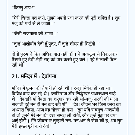
"किन्तु आप?"
"मेरी चिन्ता मत करो, मुझमें अपनी रक्षा करने की पूरी शक्ति है। तुम
मंजु को यहाँ से ले जाओ।"
"जैसी राजमाता की आज्ञा।"
"तुम्हें आशीर्वाद देती हूँ पुत्र, मैं तुम्हें शीघ्र ही मिलूँगी।"
दोनों पुरुष ने फिर अधिक बात नहीं की। वे अन्धकूप से निकलकर
छिपते हुए टेढ़ी-मेढ़ी राह को पार करते हुए चले। पूर्व में लाली फैल
रही थी।
21. मन्दिर में : देवांगना
मन्दिर में पूजन की तैयारी हो रही थी। रुद्राभिषेक हो रहा था।
विविध वाद्य बज रहे थे। काशिराज और सिद्धेश्वर यथास्थान खड़े
थे। देवदासियाँ देवता का श्रृंगार कर रही थीं-मंजु आरती की माला
सजाती हुई मन ही मन कह रही थीं—"देव! जीवन-भर जिस कार्य का
अभ्यास किया, आज वह नीरस हो गया। तुम यदि सचमुच अन्तर्यामी
हो तो तुमने मेरे मन की दशा समझ ली होगी, और तुम्हें मुझ पर दया
आई होगी। मैंने जीवनभर तुम्हारी तन- मन-धन से सेवा की है, अब तुम
मेरी इच्छा पूरी करो देव!"