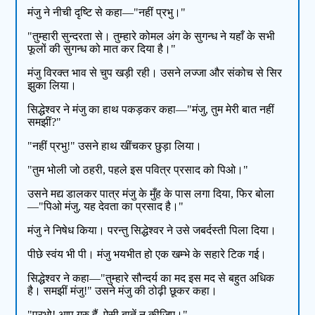
मंजु ने नीची दृष्टि से कहा—"नहीं प्रभु।"
"तुम्हारी सुन्दरता से। तुम्हारे कोमल अंग के सुगन्ध ने यहाँ के सभी
फूलों की सुगन्ध को मात कर दिया है।"
मंजु विरक्त भाव से चुप खड़ी रही। उसने लज्जा और संकोच से सिर
झुका लिया।
सिद्धेश्वर ने मंजु का हाथ पकड़कर कहा—"मंजु, तुम मेरी बात नहीं
समझीं?"
"नहीं प्रभु!" उसने हाथ खींचकर छुड़ा लिया।
"तुम भोली जो ठहरी, पहले इस पवित्र प्रसाद को पिओ।"
उसने मद्य डालकर पात्र मंजु के मुँह के पास लगा दिया, फिर बोला
—"पिओ मंजु, यह देवता का प्रसाद है।"
मंजु ने निषेध किया। परन्तु सिद्धेश्वर ने उसे जबर्दस्ती पिला दिया।
पीछे स्वंय भी पी। मंजु भयभीत हो एक खम्भे के सहारे टिक गई।
सिद्धेश्वर ने कहा—"तुम्हारे सौन्दर्य का मद इस मद से बहुत अधिक
है। समझीं मंजु!" उसने मंजु की ठोढ़ी छूकर कहा।
"प्रभो! आप गुरु हैं, ऐसी बातें न कीजिए।"