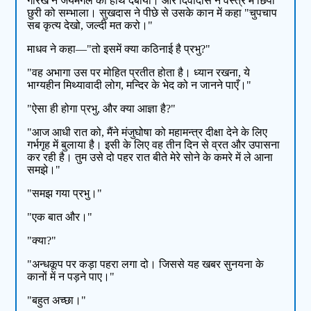
गोरख ने जयमंगल का हाथ दबाया। और दिवोदास ने वस्त्र में छिपी
छुरी को सम्भाला। सुखदास ने पीछे से उसके कान में कहा "चुपचाप
सब कृत्य देखो, जल्दी मत करो।"
माधव ने कहा—"तो इसमें क्या कठिनाई है प्रभु?"
"वह अभागा उस पर मोहित प्रतीत होता है। ध्यान रखना, ये
भाग्यहीन मिथ्यावादी लोग, मन्दिर के भेद को न जानने पाएँ।"
"ऐसा ही होगा प्रभु, और क्या आज्ञा है?"
"आज आधी रात को, मैंने मंजुघोषा को महामन्त्र दीक्षा देने के लिए
गर्भगृह में बुलाया है। इसी के लिए वह तीन दिन से व्रत और उपासना
कर रही है। तुम उसे दो पहर रात बीते मेरे सोने के कमरे में ले आना
समझे।"
"समझ गया प्रभु।"
"एक बात और।"
"क्या?"
"अन्धकूप पर कड़ा पहरा लगा दो। जिससे यह खबर सुनयना के
कानों में न पड़ने पाए।"
"बहुत अच्छा।"