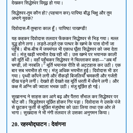
देखकर सिद्धेश्वर विमूढ़ हो गया।
सिद्धेश्वर-तुम कौन हो? (पहचान कर) पापिष्ठ बौद्ध भिक्षु और तुम
अभागे युवक?
दिवोदास-मैं तुम्हारा काल हूँ। पापिष्ठ! पाखण्डी!
यह कहकर दिवोदास तलवार फेंककर सिद्धेश्वर से भिड़ गया। मल्ल
युद्ध होने लगा। लड़ते-लड़ते एक पत्थर के खम्भे के पास दोनों जा
पहुँचे। बीच-बीच में जयमंगल भी एकाध घूँसा सिद्धेश्वर को जमा देता
था। मंजु खड़ी भयभीत देख रही थी। उस खम्भे पर भयानक काली
की मूर्ति थी। वहाँ पहुँचकर सिद्धेश्वर ने चिल्लाकर कहा—"अब माँ
चण्डी, लो नरबलि।" मूर्ति भयानक रीति से अट्टहास कर उठी। एक
बार सब भयभीत हो गए। मंजु अधिक भयभीत हुई। दिवोदास भी डर
गया। पृथ्वी काँपने लगी और सैकड़ों बिजलियाँ चमकती और गर्जती
दीख पड़ने लगीं। देखते ही देखते वह मूर्ति धरती में धँसने लगी। और
कक्ष में अग्नि की ज्वाला भभक उठी। मंजु मूर्छित हो गई।
सुखानन्द ने साहस कर आगे बढ़ और पैंतरा सँभाल कर सिद्धेश्वर पर
चोट की। सिद्धदेश्वर मूर्छित होकर गिर पड़ा। दिवोदास ने उसके पंजे
से छूटकर फुर्ती से मूर्छित मंजुघोषा को उठा लिया तथा एक ओर ले
भागा। सुखदास ने भी नंगी तलवार ले उसका अनुगमन किया।
20. रहस्योद्घाटन : देवांगना