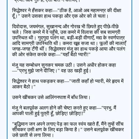
सिद्धेश्वर ने हँसकर कहा—"ठीक है, आओ अब महामन्त्र की दीक्षा
दूँ।" उसने उसका हाथ पकड़ा और एक ओर को ले चला।
दिवोदास, जयमंगल, सुखानन्द और गोरख भी छिपते हुए पीछे-पीछे
चले। जिस कमरे में वे पहुँचे, उस कमरे में विलास की सब सामग्री
उपस्थित थी। गुदगुदा पलंग था, बड़ी-बड़ी वीणाएँ, मद्य के स्वर्णपात्र
आदि सामग्री उपस्थिति थी। कमरा खूब सजा था। फूलों की मालाएँ
जगह-जगह टँगी थीं। सिद्धेवश्वर मंजु का हाथ पकड़े आया और पलंग
की ओर संकेत करके कहा—"यहाँ बैठो प्यारी!"
मंजु यह सम्बोधन सुनकर चमक उठी। उसने अधीर होकर कहा
—"प्रभु मुझे जाने दीजिए।" वह उठ खड़ी हुई।
सिद्धेश्वर ने हाथ पकड़कर कहा—"जाती कहाँ हो प्यारी, मेरे हृदय में
आकर बैठो।"
उसने खींचकर उसे आलिंगनपाश में बाँध लिया।
मंजु ने बलपूर्वक अलग होने की चेष्टा करते हुए कहा—"प्रभु, मैं
आपकी पाली हुई पुत्री हूँ, छोड़िए! छोड़िए!!"
"बुद्धिमान जन अपने लगाए पेड़ का फल स्वंय खाते हैं, मैंने तुम्हें सींच
सींचकर उसी क्षण के लिए बड़ा किया है।" उसने बलपूर्वक खींचकर
उसे छाती से लगा लिया।