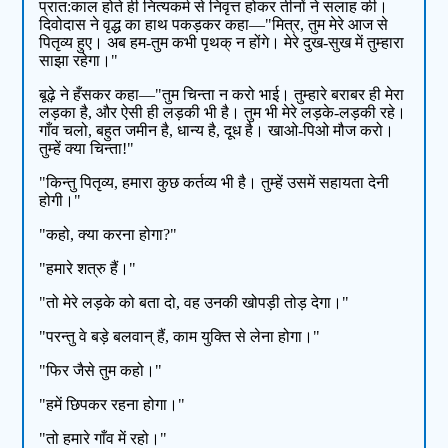
प्रात:काल होते ही नित्यकर्म से निवृत्त होकर तीनों ने सलाह की।
दिवोदास ने वृद्ध का हाथ पकड़कर कहा—"मित्र, तुम मेरे आज से
पितृव्य हुए। अब हम-तुम कभी पृथक् न होंगे। मेरे दुख-सुख में तुम्हारा
साझा रहेगा।"
बूढ़े ने हँसकर कहा—"तुम चिन्ता न करो भाई। तुम्हारे बराबर ही मेरा
लड़का है, और ऐसी ही लड़की भी है। तुम भी मेरे लड़के-लड़की रहे।
गाँव चलो, बहुत जमीन है, धान्य है, दूध है। खाओ-पिओ मौज करो।
तुम्हें क्या चिन्ता!"
"किन्तु पितृव्य, हमारा कुछ कर्तव्य भी है। तुम्हें उसमें सहायता देनी
होगी।"
"कहो, क्या करना होगा?"
"हमारे शत्रु हैं।"
"तो मेरे लड़के को बता दो, वह उनकी खोपड़ी तोड़ देगा।"
"परन्तु वे बड़े बलवान् हैं, काम युक्ति से लेना होगा।"
"फिर जैसे तुम कहो।"
"हमें छिपकर रहना होगा।"
"तो हमारे गाँव में रहो।"