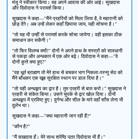
मंजु ने स्वीकार किया। वह अपने आवास की ओर आई। सुखदास
और दिवोदास ने परामर्श किया।
सुखदास ने कहा—"मैंने प्रहरियों को मिला लिया है, वे महारानी को
छोड़ देंगे। अब उन्हें लेकर कहाँ छिपाया जाय, यही सोचना है।"
"तो यह भी उन्हीं से परामर्श करके सोचा जायेगा। वही इसका ठीक
समाधान कर सकेंगी।"
"तो फिर विलम्ब क्यों!" दोनों ने अपने हाथ के शस्त्रों को सावधानी
से पकड़ा और अन्धकार में एक ओर बढ़े। दिवोदास ने कहा—"वे
दोनों कुत्ते क्या हुए?"
"वह धूर्त ब्राह्मण तो मेरे हाथ से बचकर भाग निकला-परन्तु सेठ को
मैंने बाँधकर एक खूब सुरक्षित स्थान पर डाल दिया है।"
"तो यही अन्धकूप का द्वार है। तुम प्रहरी से बात करो।" सुखदास ने
प्रहरी से संकेत किया। उसने चुपके से द्वार खोल दिया। दोनों
अन्धकूप में प्रविष्ट हुए। दुर्गन्ध और सील के मारे वहाँ साँस लेना भी
दुर्लभ था।
सुखदास ने कहा—"क्या महारानी जाग रही हैं?"
"कौन है?"
"मैं सुखदास हूँ। मेरे साथ श्रेष्ठि पुत्र दिवोदास भी हैं।"