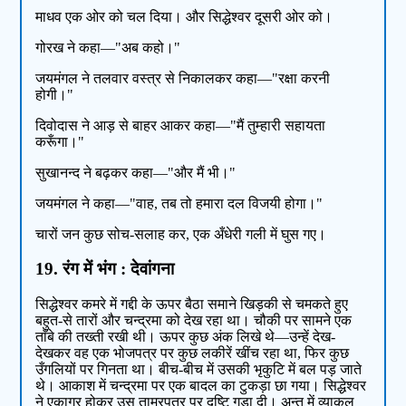
माधव एक ओर को चल दिया। और सिद्धेश्वर दूसरी ओर को।
गोरख ने कहा—"अब कहो।"
जयमंगल ने तलवार वस्त्र से निकालकर कहा—"रक्षा करनी
होगी।"
दिवोदास ने आड़ से बाहर आकर कहा—"मैं तुम्हारी सहायता
करूँगा।"
सुखानन्द ने बढ़कर कहा—"और मैं भी।"
जयमंगल ने कहा—"वाह, तब तो हमारा दल विजयी होगा।"
चारों जन कुछ सोच-सलाह कर, एक अँधेरी गली में घुस गए।
19. रंग में भंग : देवांगना
सिद्धेश्वर कमरे में गद्दी के ऊपर बैठा समाने खिड़की से चमकते हुए
बहुत-से तारों और चन्द्रमा को देख रहा था। चौकी पर सामने एक
ताँबे की तख्ती रखी थी। ऊपर कुछ अंक लिखे थे—उन्हें देख-
देखकर वह एक भोजपत्र पर कुछ लकीरें खींच रहा था, फिर कुछ
उँगलियों पर गिनता था। बीच-बीच में उसकी भृकुटि में बल पड़ जाते
थे। आकाश में चन्द्रमा पर एक बादल का टुकड़ा छा गया। सिद्धेश्वर
ने एकाग्र होकर उस ताम्रपत्र पर दृष्टि गड़ा दी। अन्त में व्याकुल