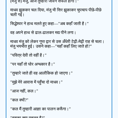
(मंजु से) मंजु, आज तुम्हारा जीवन सफल होगा।"
माधव झुककर चल दिया, मंजु भी सिर झुकाकर चुपचाप पीछे-पीछे
चली गई।
सिद्धेश्वर ने हाथ मलते हुए कहा—"अब कहाँ जाती है।"
वह अपने हाथ से ढाल-ढालकर मद्य पीने लगा।
माधव मंजु को लेकर गुप्त द्वार से उस अँधेरी टेढ़ी-मेढ़ी राह से चला।
मंजु भयभीत हुई। उसने कहा—"यहाँ कहाँ लिए जाते हो?"
"पवित्र देवी तो वहीं है।"
"पर यहाँ तो घोर अन्धकार है।"
"तुम्हारे जाते ही वह आलौकिक हो जाएगा।"
"मुझे मेरे आवास में पहुँचा दो माधव।"
"आज नहीं, कल।"
"कल क्यों?"
"कल मैं तुम्हारी आज्ञा का पालन करूँगा।"
"इसका क्या मतलब है?"