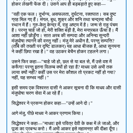
होकर लेखनी फेंक दी। उसने आप ही बड़बड़ाते हुए कहा—
"वही एक फल। दुर्भाग्य, असफलता, दुर्घटना, रक्तपात। सब दुष्ट
ग्रह मिल गए हैं। मंगल, बुध, शुक्र और शनि तथा चन्द्रमा चौथे
स्थान में हैं। गुरु-केतु केन्द्र में, राहु अष्टम में है। जन्म से राहु पंचम
है। परन्तु चाहे जो हो, मेरी शक्ति बड़ी है, मेरा मन्त्रबल ऊँचा है। मैं
आशा नहीं छोड़ूँगा। सात अरब की सम्पदा और अनिन्द्य सुन्दरी
मंजुघोषा त्यागने की वस्तु नहीं। मंजु मेरे अधीन है, परन्तु सम्पत्ति?
(ताँबे की तख्ती पर दृष्टि डालकर) यह आधा बीजक है, आधा सुनयना
ने कहीं छिपा रखा है।" वह उठकर बेचैन होकर टहलने लगा।
उसने फिर कहा—"चाहे जो हो, छल से या बल से, मैं उसे वश में
करूँगा! परन्तु इतना विलम्ब क्यों हो रहा है? माधव उसे अभी तक
लाया क्यों नहीं? कहीं उस पर मेरा कौशल तो प्रकट नहीं हो गया?
नहीं, यह सम्भव नहीं।"
इसी समय एक विश्वस्त दासी ने आकर सूचना दी कि माधव और दासी
मंजुघोषा चरण सेवा में आ रहे हैं।
सिद्धेश्वर ने प्रसन्न होकर कहा—"उन्हें आने दो।"
आगे मंजु, पीछे माधव ने आकर प्रणाम किया।
सिद्धेश्वर ने कहा—"माधव! इसे पवित्र देवी के कक्ष में ले जाओ, और
पूजा का प्रबन्ध करो। मैं अभी आकर इसे महामन्त्र की दीक्षा दूँगा।