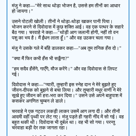
मंजु ने कहा—"मेरे साथ थोड़ा भोजन है, उससे हम तीनों का आधार
हो जायगा।"
उसने पोटली खोली। तीनों ने थोड़ा-थोड़ा खाकर पानी पिया।
भोजन करने से दिवोदास में कुछ शक्ति आई। वह एक पत्थर के सहारे
बैठ गया। चरवाहे ने कहा—"थोड़ी आग जलानी होगी, नहीं तो वन
पशु का भय है। मैं ईंधन लाता हूँ।" और वह उठकर चला गया।
मंजु ने उसके गले में बाँहे डालकर कहा—"अब तुम तनिक हँस दो।"
"क्या मैं फिर कभी हँस भी सकूँगा?"
"हम सदैव हँसेंगे, गाएँगे, मौज करेंगे।" और वह दिवोदास से लिपट
गई।
दिवोदास ने कहा—"प्यारी, तुम्हारी इस स्नेह दान ने मेरे बुझते हुए
जीवन-दीपक को बुझने से बचा लिया। और तुम्हारी मधुर वाणी ने मेरे
सूखे हुए जीवन को हरा-भरा कर दिया।" उसने उसे अपने बाहुपाश में
कसकर अगणित चुम्बन ले डाले।
चरवाहे ने एक गट्ठर लकड़ी लाकर उसमें आग लगा दी। और तीनों
आदमी वहीं पृथ्वी पर लेट गए। मंजु पड़ते ही गहरी नींद में सो गई। वह
बहुत थकी थी। दिवोदास भी दुर्बल था। वह भी सो गया। परन्तु
चरवाहा बड़ी देर तक जागता रहा।