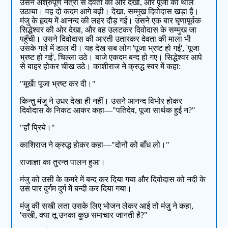
उसने अश्रुपूर्ण नेत्रों से देवता की और देखा, और पूजा का थाल
उठाया। वह दो कदम आगे बढ़ी। देखा, सम्मुख दिवोदास खड़ा है।
मंजु के हृदय में आनन्द की लहर दौड़ गई। उसने एक बार घृणापूर्वक
सिद्धेश्वर की ओर देखा, और वह उलटकर दिवोदास के सम्मुख जा
पहुँची। उसने दिवोदास की आरती उतारकर देवता की माला भी
उसके गले में डाल दी। यह देख सब लोग 'पूजा भ्रष्ट हो गई', 'पूजा
भ्रष्ट हो गई', चिल्ला उठे। बाजे एकदम बन्द हो गए। सिद्धेश्वर आपे
से बाहर होकर चीख उठे। काशीराज ने क्रुद्ध स्वर में कहा:
"मूर्खे! पूजा भ्रष्ट कर दी।"
किन्तु मंजु ने उधर देखा ही नहीं। उसने आनन्द विभोर होकर
दिवोदास के निकट आकर कहा—"पतिदेव, पूजा सार्थक हुई न?"
"हाँ प्रिये।"
काशिराज ने क्रुद्ध होकर कहा—"दोनों को बाँध लो।"
राजाज्ञा का तुरन्त पालन हुआ।
मंजु को उसी के कमरे में बन्द कर दिया गया और दिवोदास को नदी के
उस पार दुर्गम दुर्ग में बन्दी कर दिया गया।
मंजु की सखी लता उसके लिए भोजन लेकर आई तो मंजु ने कहा,
'सखी, क्या तू उनका कुछ समाचार जानती है?"