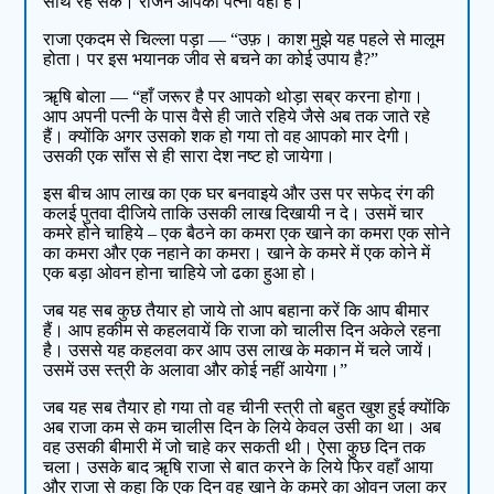
साथ रह सके। राजन आपकी पत्नी वही है।”
राजा एकदम से चिल्ला पड़ा — “उफ़। काश मुझे यह पहले से मालूम
होता। पर इस भयानक जीव से बचने का कोई उपाय है?”
ॠषि बोला — “हाँ जरूर है पर आपको थोड़ा सब्र करना होगा।
आप अपनी पत्नी के पास वैसे ही जाते रहिये जैसे अब तक जाते रहे
हैं। क्योंकि अगर उसको शक हो गया तो वह आपको मार देगी।
उसकी एक साँस से ही सारा देश नष्ट हो जायेगा।
इस बीच आप लाख का एक घर बनवाइये और उस पर सफेद रंग की
कलई पुतवा दीजिये ताकि उसकी लाख दिखायी न दे। उसमें चार
कमरे होने चाहिये – एक बैठने का कमरा एक खाने का कमरा एक सोने
का कमरा और एक नहाने का कमरा। खाने के कमरे में एक कोने में
एक बड़ा ओवन होना चाहिये जो ढका हुआ हो।
जब यह सब कुछ तैयार हो जाये तो आप बहाना करें कि आप बीमार
हैं। आप हकीम से कहलवायें कि राजा को चालीस दिन अकेले रहना
है। उससे यह कहलवा कर आप उस लाख के मकान में चले जायें।
उसमें उस स्त्री के अलावा और कोई नहीं आयेगा।”
जब यह सब तैयार हो गया तो वह चीनी स्त्री तो बहुत खुश हुई क्योंकि
अब राजा कम से कम चालीस दिन के लिये केवल उसी का था। अब
वह उसकी बीमारी में जो चाहे कर सकती थी। ऐसा कुछ दिन तक
चला। उसके बाद ॠषि राजा से बात करने के लिये फिर वहाँ आया
और राजा से कहा कि एक दिन वह खाने के कमरे का ओवन जला कर