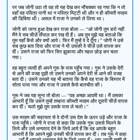
पर जब जोगी उठा तो वह तो यह देख कर भौंचक्का रह गया कि न तो
वहाँ वह पवित्र पानी था न पवित्र मिट्टी थी और न ही कीमती मरहम
की डिबिया थी। असल में राजा ने उनको ले लिया था।
जोगी को जागा हुआ देख कर राजा बोला — “ओ जोगी तुम डरो नहीं
मैंने वे सब चीज़ें सँभाल कर रख दी हैं। अब तुम मुझे यह बताओ कि
तुम यहाँ कैसे और क्यों आये। फिर मैं तुम्हें वे दे दूँगा।” जोगी ने उसे
सब कुछ बता दिया और राजा ने भी उसकी वे चीज़ें उसे वापस कर
दीं। उसने राजा को फिर सिर झुकाया और महल छोड़ कर चला
गया।
वह बहुत जल्दी ही अपने गुरू के पास पहुँच गया। गुरू ने उसके देरी
से आने की वजह पूछी तो उसने उनको अपने देरी से आने की वजह
बता दी। उसने उनको यह भी बताया कि कैसे वह राजा के बिस्तर में
सोता पाया गया और राजा ने उससे कैसे बातचीत की।
गुरू ने जब यह सुना तो बोला — “वह अच्छा आदमी था। मैं उसका
आभारी हूँ कि उसने तुम्हें तम्हारा कीमती मरहम और दूसरी चीज़ें वापस
कर दीं। चलो मुझे तुम उसके पास ले चलो।”
उस मरहम की सहायता से वे दोनों उस देश के ऊपर उड़े और राजा के
पास पहुँचे। जोगी ने राजा से कहा कि उसके गुरू उससे मिलने के
लिये और उसे धन्यवाद देने के लिये आये हैं कि वह आपके बहुत
आभारी है कि आपने मुझे उनकी चीज़ें वापस कर दीं। तब गुरू ने कहा
— “हाँ मैं आपको धन्यवाद देने के लिये आया हूँ। आप अपनी खुशी से