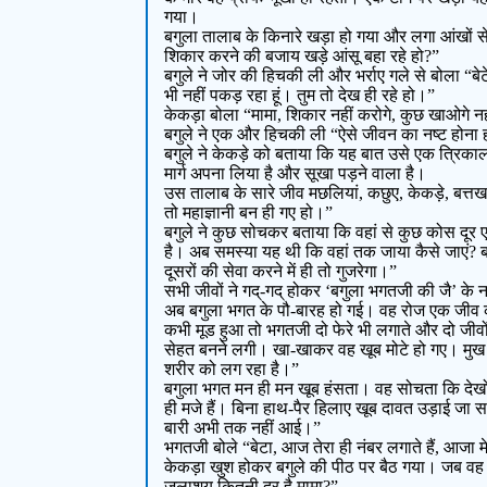
गया।
बगुला तालाब के किनारे खड़ा हो गया और लगा आंखों स
शिकार करने की बजाय खड़े आंसू बहा रहे हो?”
बगुले ने जोर की हिचकी ली और भर्राए गले से बोला “ब
भी नहीं पकड़ रहा हूं। तुम तो देख ही रहे हो।”
केकड़ा बोला “मामा, शिकार नहीं करोगे, कुछ खाओगे न
बगुले ने एक और हिचकी ली “ऐसे जीवन का नष्ट होना ही अच
बगुले ने केकड़े को बताया कि यह बात उसे एक त्रिकाल
मार्ग अपना लिया है और सूखा पड़ने वाला है।
उस तालाब के सारे जीव मछलियां, कछुए, केकड़े, बत्
तो महाज्ञानी बन ही गए हो।”
बगुले ने कुछ सोचकर बताया कि वहां से कुछ कोस दूर
है। अब समस्या यह थी कि वहां तक जाया कैसे जाएं? बग
दूसरों की सेवा करने में ही तो गुजरेगा।”
सभी जीवों ने गद्-गद् होकर ‘बगुला भगतजी की जै’ के 
अब बगुला भगत के पौ-बारह हो गई। वह रोज एक जीव
कभी मूड हुआ तो भगतजी दो फेरे भी लगाते और दो जीवो
सेहत बनने लगी। खा-खाकर वह खूब मोटे हो गए। मुख प
शरीर को लग रहा है।”
बगुला भगत मन ही मन खूब हंसता। वह सोचता कि देखो दुनिय
ही मजे हैं। बिना हाथ-पैर हिलाए खूब दावत उड़ाई जा स
बारी अभी तक नहीं आई।”
भगतजी बोले “बेटा, आज तेरा ही नंबर लगाते हैं, आजा 
केकड़ा खुश होकर बगुले की पीठ पर बैठ गया। जब वह 
जलाशय कितनी दूर है मामा?”