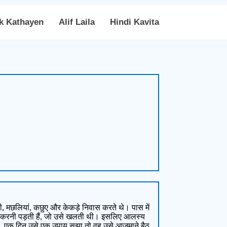
k Kathayen
Alif Laila
Hindi Kavita
षी, मछलियां, कछुए और केकड़े निवास करते थे। पास में
नत करनी पड़ती हैं, जो उसे खलती थी। इसलिए आलस्य
ले। एक दिन उसे एक उपाय सूझा तो वह उसे आजमाने बैठ