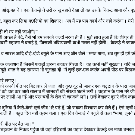
े आंसू बहाने। एक केकड़े ने उसे आंसू बहाते देखा तो वह उसके निकट आया और पूछ
ेटे, बहुत कर लिया मछलियों का शिकार। अब मैं यह पाप कार्य और नहीं करुंगा। मे
ही तो मर नहीं जाओगे?”
्छा है बेटे, वैसे भी हम सबको जल्दी मरना ही हैं। मुझे ज्ञात हुआ हैं कि शीघ्र ही 
दर्शी महात्मा ने बताई है, जिसकी भविष्यवाणी कभी गलत नहीं होती। केकड़े ने जा
तख व सारस आदि दौड़े-दौडे बगुले के पास आए और बोले “भगत मामा, अब तुम ही हमे
 एक जलाशय हैं जिसमें पहाड़ी झरना बहकर गिरता हैं। वह कभी नहीं सूखता। यदि
ुले भगत ने यह समस्या भी सुलझा दी “मैं तुम्हें एक-एक करके अपनी पीठ पर बिठाकर
नारे लगाए।
 को अपनी पीठ पर बिठाकर ले जाता और कुछ दूर ले जाकर एक चट्टान के पास
ं को चट कर जाते तालाब में जानवरों की संख्या घटने लगी। चट्टान के पास मरे जी
र लाली आ गई और पंख चर्बी के तेज से चमकने लगे। उन्हें देखकर दूसरे जीव कहत
ा में कैसे-कैसे मूर्ख जीव भरे पड़े हैं, जो सबका विश्वास कर लेते हैं। ऐसे मूर्खो
कती है। बहुत दिन यही क्रम चला। एक दिन केकड़े ने बगुले से कहा “मामा, तुमने इतन
मेरी पीठ पर बैठ जा।”
चट्टान के निकट पहुंचा तो वहां हड्डियों का पहाड देखकर केकड़े का माथा ठनका।