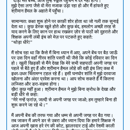
“दौड़ो मत बच्चे, आज तुम्हें स्कूल पहुँचने में देर नहीं होगी।”
मुझे ऐसा लगा जैसे वो मेरा मजाक उड़ा रहा हो और मैं हांफते हुए
श्रीमान हैमल के अहाते में पहुँचा।
सामान्यत: कक्षा शुरू होने पर काफ़ी शोर होता था जो गली तक सुनाई
देता था। कुछ डेस्क खुले होते और कुछ बंद, हमलोग अच्छी तरह से
याद करने के लिए कान पर हाथ रखकर ज़ोर से पाठों को दुहराते और
शिक्षक अपनी लंबी इंच को मेज़ पर पटकते हुए कहते:
“थोड़ा धीरे!”
मैं सोच रहा था कि कैसे मैं बिना ध्यान में आए, अपने बेंच पर बैठ जाऊँ
पर उस दिन वहाँ नीरव शांति पसरी थी जैसे कि कोई रविवार का दिन
हो। खुली खिड़की से मैंने देखा कि मेरे सभी सहपाठी अपनी जगह पर
पहले से बैठे हुए हैं और श्रीमान हैमल लोहे की वही इंच लिए कक्ष में
इधर-उधर चिंतामग्न टहल रहे हैं। इसी घनघोर शांति में मुझे दरवाजा
खोलना और अंदर प्रवेश करना था। आप सोच सकते हैं मैं कितना
लज्जित और डरा-सहमा होगा।
ख़ैर! कुछ नहीं हुआ। श्रीमान हैमल ने मुझे बिना क्रोध के देखा और
बड़ी धीरे से कहा:
“मेरे नन्हें फ्रांज़, जल्दी से अपनी जगह पर जाओ; हम तुम्हारे बिना ही
शुरू करने जा रहे थे।”
मैं अपनी बेंच की तरफ गया और धम्म से अपनी जगह पर बैठ गया।
तब जाकर मैं अपने डर से उबरा और ध्यान दिया कि हमारे शिक्षक ने
आज अपनी ख़ास हरे रंग की कोट, झालरदार टाई और रेशमी काली