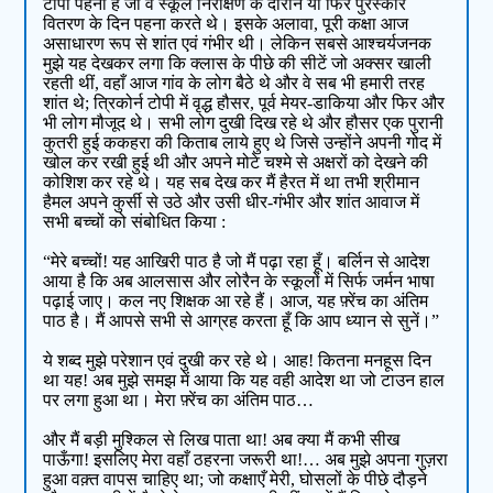
टोपी पहनी है जो वे स्कूल निरीक्षण के दौरान या फिर पुरस्कार
वितरण के दिन पहना करते थे। इसके अलावा, पूरी कक्षा आज
असाधारण रूप से शांत एवं गंभीर थी। लेकिन सबसे आश्चर्यजनक
मुझे यह देखकर लगा कि क्लास के पीछे की सीटें जो अक्सर खाली
रहती थीं, वहाँ आज गांव के लोग बैठे थे और वे सब भी हमारी तरह
शांत थे; त्रिकोर्न टोपी में वृद्ध हौसर, पूर्व मेयर-डाकिया और फिर और
भी लोग मौजूद थे। सभी लोग दुखी दिख रहे थे और हौसर एक पुरानी
कुतरी हुई ककहरा की किताब लाये हुए थे जिसे उन्होंने अपनी गोद में
खोल कर रखी हुई थी और अपने मोटे चश्मे से अक्षरों को देखने की
कोशिश कर रहे थे। यह सब देख कर मैं हैरत में था तभी श्रीमान
हैमल अपने कुर्सी से उठे और उसी धीर-गंभीर और शांत आवाज में
सभी बच्चों को संबोधित किया :
“मेरे बच्चों! यह आखिरी पाठ है जो मैं पढ़ा रहा हूँ। बर्लिन से आदेश
आया है कि अब आलसास और लोरैन के स्कूलों में सिर्फ जर्मन भाषा
पढ़ाई जाए। कल नए शिक्षक आ रहे हैं। आज, यह फ़्रेंच का अंतिम
पाठ है। मैं आपसे सभी से आग्रह करता हूँ कि आप ध्यान से सुनें।”
ये शब्द मुझे परेशान एवं दुखी कर रहे थे। आह! कितना मनहूस दिन
था यह! अब मुझे समझ में आया कि यह वही आदेश था जो टाउन हाल
पर लगा हुआ था। मेरा फ़्रेंच का अंतिम पाठ…
और मैं बड़ी मुश्किल से लिख पाता था! अब क्या मैं कभी सीख
पाऊँगा! इसलिए मेरा वहाँ ठहरना जरूरी था!… अब मुझे अपना गुज़रा
हुआ वक़्त वापस चाहिए था; जो कक्षाएँ मेरी, घोसलों के पीछे दौड़ने