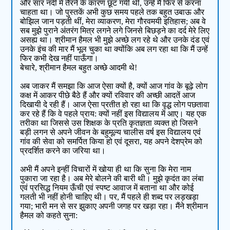
और सार नदी में तैरने के कारण छूट गयी थीं, उन्हें मैं फिर से करना
चाहता था। जो पुस्तकें अभी कुछ समय पहले तक बहुत उबाऊ और
बोझिल जान पड़ती थीं, मेरा व्याकरण, मेरा गौरवमयी इतिहास; अब वे
सब मुझे पुराने अंतरंग मित्र लगने लगे जिनसे बिछड़ने का दर्द मेरे लिए
असह्य था। श्रीमान हैमल भी मुझे अच्छे लग रहे थे और उनके दंड एवं
उनके इंच की मार मैं भूल चुका था क्योंकि अब लग रहा था कि मैं उन्हें
फिर कभी देख नहीं पाऊँगा।
बेचारे, श्रीमान हैमल बहुत अच्छे आदमी थे!
अब जाकर मैं समझा कि आज ऐसा क्यों है, क्यों आज गांव के बूढ़े लोग
कक्ष में आकर पीछे बैठे हैं और क्यों रविवार की अच्छी आदतें आज
दिखायी दे रही हैं। आज ऐसा प्रतीत हो रहा था कि वृद्ध लोग पछतावा
कर रहे हैं कि वे पहले प्राय: क्यों नहीं इस विद्यालय में आए। यह एक
तरीका था जिससे उस शिक्षक के प्रति कृतज्ञता व्यक्त हो जिसने
बड़ी लगन से अपने जीवन के बहुमूल्य चालीस वर्ष इस विद्यालय एवं
गांव की सेवा को समर्पित किया हो एवं दूसरा, यह अपने देशप्रेम को
प्रदर्शित करने का जरिया था।
अभी मैं अपने इन्हीं विचारों में खोया ही था कि सुना कि मेरा नाम
पुकारा जा रहा है। अब मेरे बोलने की बारी थी। मुझे कृदंत का लंबा
एवं प्रसिद्ध नियम ऊँची एवं स्पष्ट आवाज में बताना था और कोई
गलती भी नहीं होनी चाहिए थी। पर, मैं पहले ही शब्द पर लड़खड़ा
गया; भारी मन से सर झुकाए अपनी जगह पर खड़ा रहा। मैंने श्रीमान
हैमल को कहते सुना: