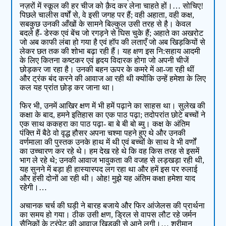
नज़रों में स्कूल की हर चीज को क़ैद कर लेना चाहते हों।… सोचिए!
पिछले चालीस वर्षों से, वे इसी जगह पर हैं; वही अहाता, वही कक्ष,
सबकुछ उनकी आँखों के सामने बिल्कुल उसी तरह से है। केवल
बदले हैं- डेस्क एवं बेंच जो रगड़ने से घिस चुके हैं; अहाते का अखरोट
जो अब काफी लंबा हो गया है एवं हॉप की लताएँ जो अब खिड़कियों से
लेकर छत तक की शोभा बढ़ा रही हैं। यह क्षण इस नि:सहाय आदमी
के लिए कितना कष्टकर एवं हृदय विदारक होगा जो अपनी चीजें
छोड़कर जा रहा है। उनकी बहन ऊपर के कमरे में आ-जा रही थीं
और ट्रंक बंद करने की आवाज आ रही थी क्योंकि उन्हें हमेशा के लिए
कल यह प्रांत छोड़ कर जाना था।
फिर भी, उनमें आखिर क्षण में भी हमें पढ़ाने का साहस था। सुलेख की
कक्षा के बाद, हमने इतिहास का एक पाठ पढ़ा; तदोपरांत छोटे बच्चों ने
एक साथ ककहरा का पाठ पढ़ा- बा बे बी बो ब्यु। कक्ष के अंतिम
पंक्ति में बैठे वो वृद्ध हौसर अपना चश्मा पहने हुए थे और उनकी
वर्णमाला की पुस्तक उनके हाथ में थी एवं बच्चों के साथ वे भी वर्णों
का उच्चारण कर रहे थे। हम देख रहे थे कि वह किस तरह से इसमें
भाग ले रहे थे; उनकी आवाज भावुकता की वजह से लड़खड़ा रही थी,
यह सुनने में बड़ा ही हास्यास्पद लग रहा था और हमें इस पर रुलाई
और हंसी दोनों आ रही थी। ओह! मुझे यह अंतिम कक्षा हमेशा याद
रहेगी।…
अचानक चर्च की घड़ी ने बारह बजाये और फिर आंजेलस की प्रार्थना
का समय हो गया। ठीक उसी क्षण, ड्रिल से वापस लौट रहे जर्मन
सैनिकों के ट्रंपेट की आवाज खिड़की से आने लगी।… श्रीमान