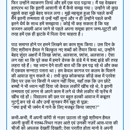
फिर उन्होंने व्याकरण लिया और हमें एक पाठ पढ़ाया। मैं यह देखकर
हतप्रभ था कि इतनी आसानी से मैं कैसे समझ गया। उन्होंने जो कुछ
मुझसे कहा मुझे बेहद सरल लगा। मुझे महसूस हुआ कि पहले कभी
मैंने इतनी तन्मयता से उन्हें नहीं सुना और न ही उन्होंने पहले कभी
इतने धैर्य के साथ हमें समझाया। कोई भी कह सकता है कि यह
सज्जन आदमी आज जाने से पहले अपना समूचा ज्ञान जन्म-घुट्टी की
तरह हमें एक ही झटके में पिला देना चाहता है।
पाठ समाप्त होने पर हमने लिखने का काम शुरू किया। उस दिन के
लिए श्रीमान हैमल ने बिल्कुल नए शब्दों को तैयार किया था, उन्होंने
बेहद सुंदर अक्षरों में लिखा फ़्रांस, अलसास, फ़्रांस, अलसास। ऐसा
लग रहा था कि पूरे कक्ष में हमारे डेस्क के डंडे में ये शब्द झंडे की तरह
लहरा रहे हैं। यह ध्यान देने वाली बात थी कि हम पढ़ रहे थे और कक्ष
में एकदम सन्नाटा पसरा था। हम केवल कागज पर कलम के घिसने
की आवाज़ सुन सकते थे। तभी कुछ कोकचाफ़ कीड़े कक्ष में प्रवेश
किए पर उस पर किसी ने ध्यान नहीं दिया, यहाँ तक कि उन छोटे
बच्चों ने भी ध्यान नहीं दिया जो केवल लकीरें खींच रहे थे, वे इतनी
तन्मयता एवं लगन से अपने काम में लगे थे जैसे लकीर भी फ्रेंच में
खींच रहे हों। विद्यालय की छत पर बहुत हल्की आवाज में कबूतर
गुटर्गूं कर रहे थे और उन्हें सुनकर मैंने खुद से पूछा:
“क्या इन्हें भी जर्मन में गाने के लिए मजबूर किया जाएगा?”
कभी-कभी, मैं अपनी कॉपी से नज़र उठाता तो मुझे श्रीमान हैमल
अपनी कुर्सी में स्तब्ध-स्थिर नज़र आते एवं उनकी नज़रें आस-पास की
चीजों को अपलक देखतीं दिखती; ऐसा प्रतीत होता मानो वे अपनी