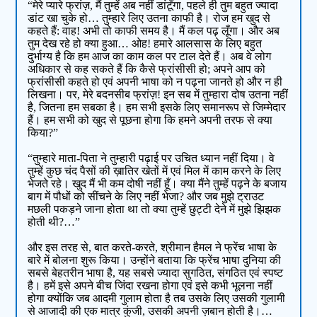
“मेरे प्यारे फ्रांज़, मैं तुम्हें अब नहीं डांटूँगा, पहले ही तुम बहुत ज्यादा
डांट खा चुके हो… तुम्हारे लिए उतना काफी है। रोज हम खुद से
कहते हैं: वाह! अभी तो काफी समय है। मैं कल पढ़ लूँगा। और अब
तुम देख रहे हो क्या हुआ… ओह! हमारे आलसास के लिए बहुत
दुर्भाग्य है कि हम आज का काम कल पर टाल देते हैं। अब वे लोग
अधिकार से कह सकते हैं कि कैसे फ्रांसीसी हो; अपने आप को
फ्रांसीसी कहते हो एवं अपनी भाषा को न पढ़ना जानते हो और न ही
लिखना। पर, मेरे बदनसीब फ्रांज़! इन सब में तुम्हारा दोष उतना नहीं
है, जितना हम सबका है। हम सभी इसके लिए समानरूप से जिम्मेदार
हैं। हम सभी को खुद से पूछना होगा कि हमने अपनी तरफ से क्या
किया?”
“तुम्हारे माता-पिता ने तुम्हारी पढ़ाई पर उचित ध्यान नहीं दिया। वे
तुम्हें कुछ चंद पैसों की ख़ातिर खेतों में एवं मिल में काम करने के लिए
भेजते रहे। खुद मैं भी कम दोषी नहीं हूँ। क्या मैंने तुम्हें पढ़ने के बजाय
बाग में पौधों को सींचने के लिए नहीं भेजा? और जब मुझे ट्राउट
मछली पकड़ने जाना होता था तो क्या तुम्हें छुट्टी देने में मुझे झिझक
होती थी?…”
और इस तरह से, बात करते-करते, श्रीमान हैमल ने फ्रेंच भाषा के
बारे में बोलना शुरू किया। उन्होंने बताया कि फ्रेंच भाषा दुनिया की
सबसे बेहतरीन भाषा है, यह सबसे ज्यादा सुगठित, संगठित एवं स्पष्ट
है। हमें इसे अपने बीच जिंदा रखना होगा एवं इसे कभी भूलना नहीं
होगा क्योंकि जब आदमी गुलाम होता है तब उसके लिए उसकी गुलामी
से आजादी की एक मात्र कुंजी, उसकी अपनी ज़बान होती है।…