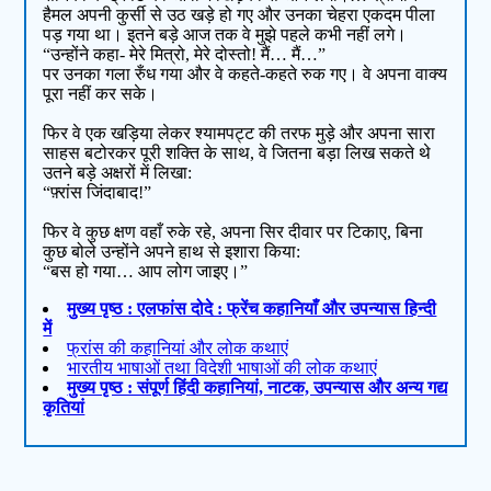
हैमल अपनी कुर्सी से उठ खड़े हो गए और उनका चेहरा एकदम पीला
पड़ गया था। इतने बड़े आज तक वे मुझे पहले कभी नहीं लगे।
“उन्होंने कहा- मेरे मित्रो, मेरे दोस्तो! मैं… मैं…”
पर उनका गला रुँध गया और वे कहते-कहते रुक गए। वे अपना वाक्य
पूरा नहीं कर सके।
फिर वे एक खड़िया लेकर श्यामपट्ट की तरफ मुड़े और अपना सारा
साहस बटोरकर पूरी शक्ति के साथ, वे जितना बड़ा लिख सकते थे
उतने बड़े अक्षरों में लिखा:
“फ़्रांस जिंदाबाद!”
फिर वे कुछ क्षण वहाँ रुके रहे, अपना सिर दीवार पर टिकाए, बिना
कुछ बोले उन्होंने अपने हाथ से इशारा किया:
“बस हो गया… आप लोग जाइए।”
मुख्य पृष्ठ : एलफांस दोदे : फ्रेंच कहानियाँ और उपन्यास हिन्दी
में
फ्रांस की कहानियां और लोक कथाएं
भारतीय भाषाओं तथा विदेशी भाषाओं की लोक कथाएं
मुख्य पृष्ठ : संपूर्ण हिंदी कहानियां, नाटक, उपन्यास और अन्य गद्य
कृतियां