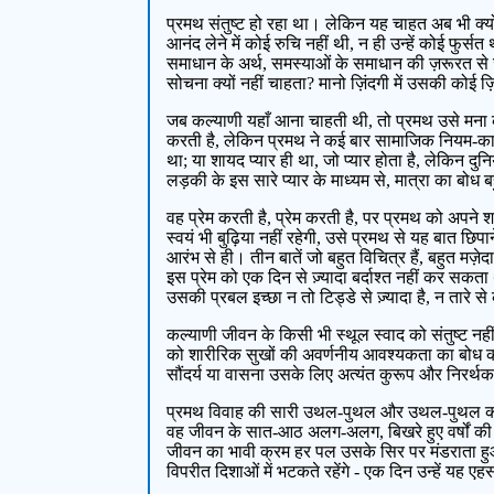
प्रमथ संतुष्ट हो रहा था। लेकिन यह चाहत अब भी क्यों
आनंद लेने में कोई रुचि नहीं थी, न ही उन्हें कोई फुर्
समाधान के अर्थ, समस्याओं के समाधान की ज़रूरत से 
सोचना क्यों नहीं चाहता? मानो ज़िंदगी में उसकी कोई ज़िम
जब कल्याणी यहाँ आना चाहती थी, तो प्रमथ उसे मना कर
करती है, लेकिन प्रमथ ने कई बार सामाजिक नियम-कानू
था; या शायद प्यार ही था, जो प्यार होता है, लेकिन दु
लड़की के इस सारे प्यार के माध्यम से, मात्रा का बोध 
वह प्रेम करती है, प्रेम करती है, पर प्रमथ को अपन
स्वयं भी बुढ़िया नहीं रहेगी, उसे प्रमथ से यह बात छ
आरंभ से ही। तीन बातें जो बहुत विचित्र हैं, बहुत मज
इस प्रेम को एक दिन से ज़्यादा बर्दाश्त नहीं कर सकता
उसकी प्रबल इच्छा न तो टिड्डे से ज़्यादा है, न तारे 
कल्याणी जीवन के किसी भी स्थूल स्वाद को संतुष्ट नह
को शारीरिक सुखों की अवर्णनीय आवश्यकता का बोध कराय
सौंदर्य या वासना उसके लिए अत्यंत कुरूप और निरर्थ
प्रमथ विवाह की सारी उथल-पुथल और उथल-पुथल को पीछ
वह जीवन के सात-आठ अलग-अलग, बिखरे हुए वर्षों की
जीवन का भावी क्रम हर पल उसके सिर पर मंडराता हुआ 
विपरीत दिशाओं में भटकते रहेंगे - एक दिन उन्हें यह ए