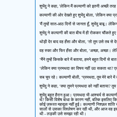
शुभेंदु ने कहा, 'लेकिन मैं कल्याणी को इतनी अच्छी त
कल्याणी की ओर देखते हुए शुभेंदु बोला, 'लेकिन क्या प
'मैं तुम्हें सात-आठ दिनों से जानता हूँ, शुभेंदु बाबू। 
शुभेंदु ने कल्याणी की बात बीच में ही रोककर चौंकत
थोड़ी देर बाद वह हँसा और बोला, ‘तो तुम उसे तब से
वह रुका और फिर हँसा और बोला, ‘अच्छा, अच्छा। लेकिन 
‘मैंने तुम्हें किसके बारे में बताया, हमने बहुत दिनों से बा
‘लेकिन क्या प्रमथदा का विषय नहीं उठ सकता था? एक ऐसे
सब चुप रहे। कल्याणी बोली, ‘प्रमथदा, तुम मेरे बारे मे
शुभेंदु ने कहा, ‘क्या तुमने प्रमथदा को नहीं बताया? तुम 
शुभेंदु बहुत हैरान हुआ। प्रमथदा भी आश्चर्य से कल्या
थे? किसी विशेष बाधा के कारण नहीं, बल्कि इसलिए कि 
कोई ज़रूरत महसूस नहीं हुई। कल्याणी निश्छल शांति
सालों से उसका विश्लेषण कर रही थी, और आज वह इसमें
थी - लड़की उसे समझा रही थी।