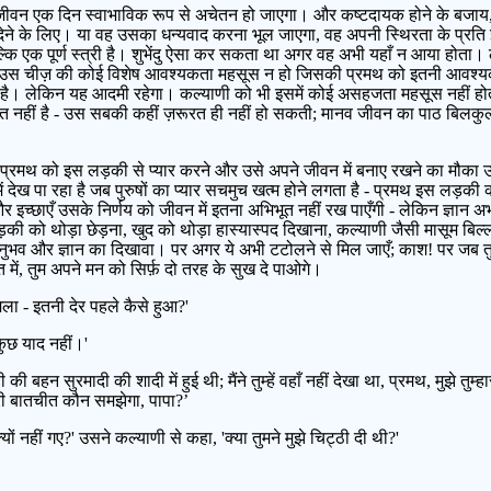
नों का जीवन एक दिन स्वाभाविक रूप से अचेतन हो जाएगा। और कष्टदायक होने के बज
े देने के लिए। या वह उसका धन्यवाद करना भूल जाएगा, वह अपनी स्थिरता के प्
 बल्कि एक पूर्ण स्त्री है। शुभेंदु ऐसा कर सकता था अगर वह अभी यहाँ न आया होता।
ी को उस चीज़ की कोई विशेष आवश्यकता महसूस न हो जिसकी प्रमथ को इतनी आवश्य
िढ़ रहा है। लेकिन यह आदमी रहेगा। कल्याणी को भी इसमें कोई असहजता महसूस नहीं
रात नहीं है - उस सबकी कहीं ज़रूरत ही नहीं हो सकती; मानव जीवन का पाठ बिलकुल 
 प्रमथ को इस लड़की से प्यार करने और उसे अपने जीवन में बनाए रखने का मौका उस
 देख पा रहा है जब पुरुषों का प्यार सचमुच खत्म होने लगता है - प्रमथ इस लड़की को 
च्छाएँ उसके निर्णय को जीवन में इतना अभिभूत नहीं रख पाएँगी - लेकिन ज्ञान अभी भी क
की को थोड़ा छेड़ना, खुद को थोड़ा हास्यास्पद दिखाना, कल्याणी जैसी मासूम बिल्ली
 अनुभव और ज्ञान का दिखावा। पर अगर ये अभी टटोलने से मिल जाएँ; काश! पर जब तुम ख
में, तुम अपने मन को सिर्फ़ दो तरह के सुख दे पाओगे।
 मिला - इतनी देर पहले कैसे हुआ?'
े कुछ याद नहीं।'
ी बहन सुरमादी की शादी में हुई थी; मैंने तुम्हें वहाँ नहीं देखा था, प्रमथ, मुझे तुम्ह
ी बातचीत कौन समझेगा, पापा?’
क्यों नहीं गए?' उसने कल्याणी से कहा, 'क्या तुमने मुझे चिट्ठी दी थी?'