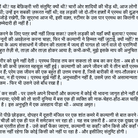
 थी? यह बेफ़िक्री भरी संतुष्टि क्यों थी? चारों ओर शादियों की भीड़ थी, आज लोग
सत थी; उन्हें इन सबकी ज़रूरत नहीं थी; वह लड़की जो दो-तीन हफ़्तों में प्रमथ की दु
जोड़े रखेगी, कि सुप्रभा आज भी, इसी वक़्त, स्टीमर के उस पार प्रमथ का कितनी 
्मेदारी ही नहीं है।
ने के लिए पत्र क्यों नहीं लिख सका? उसने लड़की को यहाँ क्यों बुलाया? प्रमथ 
नों की अवहेलना करना चाहा, फिर भी कल्याणी ने हिम्मत नहीं जुटाई, क्यों नहीं?
निया के अल्प संसाधनों में जीवन की तलाश में जल्द ही पागल हो जाने वाले दो प्राणि
बहुत तेज़ी से, ताज़ा और ताज़ा होकर आया है; कभी-कभी, मुझे इसके माप की अनुचित ग
े शरीर को छूने नहीं देती। प्रमथ विवाह तय कर सकता तो कब का कर देता - अब हो 
िपाने की कभी ज़रूरत महसूस नहीं हुई। कल्याणी को अपने जीवन की ये तीन बातें प्र
़ेदार हैं; प्रेम उस जीवन की एक बहुत ही उत्तम रचना है, जिसे बारीकी से नाप-तौलक
 था, न ही प्रमथ। प्रमथ मूर्ख नहीं है, अनुभवहीन नहीं है, उसमें ज़रा भी असामान्यत
से कम - फिर भी उसने उसे बाँध रखा है।
ीं कर सकी - पर उसने अपने विचारों और कल्पना में कोई भी भावना जागृत होने नहीं 
ा; प्रेमी को तो सारी दुनिया में बस एक ही व्यक्ति की नाक-चेहरा-होंठ-बाल चाह
क है। इस अनुभूति में एक असहाय पीड़ा थी - अथाह अमृत।
े छोड़कर, दोपहर में दूसरी मंजिल पर एक शांत कमरे में कल्याणी से बात करने 
 चीज़ों को एक ही पल में समेटकर भर रहा हो। यह सब ज़रूरी है - आज एक दुखद 
प्रतीत होता है - उसे कहाँ फेंका जाएगा, कल्याणी या कहाँ? कौन किसे और कहाँ प
हसास नहीं रहेगा कि कोई किसी को नहीं पा रहा है - और इसीलिए संतुष्टि होगी।