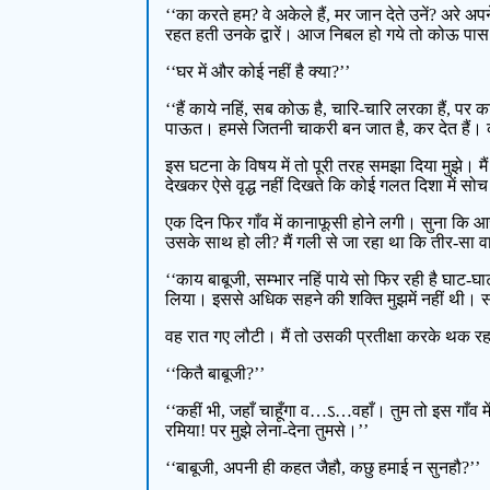
‘‘का करते हम? वे अकेले हैं, मर जान देते उनें? अरे अ
रहत हती उनके द्वारें। आज निबल हो गये तो कोऊ प
‘‘घर में और कोई नहीं है क्या?’’
‘‘हैं काये नहिं, सब कोऊ है, चारि-चारि लरका हैं, पर 
पाऊत। हमसे जितनी चाकरी बन जात है, कर देत हैं। 
इस घटना के विषय में तो पूरी तरह समझा दिया मुझे। म
देखकर ऐसे वृद्ध नहीं दिखते कि कोई गलत दिशा में सोच
एक दिन फिर गाँव में कानाफूसी होने लगी। सुना कि 
उसके साथ हो ली? मैं गली से जा रहा था कि तीर-सा 
‘‘काय बाबूजी, सम्भार नहिं पाये सो फिर रही है घा
लिया। इससे अधिक सहने की शक्ति मुझमें नहीं थी। स
वह रात गए लौटी। मैं तो उसकी प्रतीक्षा करके थक रहा 
‘‘कितै बाबूजी?’’
‘‘कहीं भी, जहाँ चाहूँगा व…ऽ…वहाँ। तुम तो इस गाँव म
रमिया! पर मुझे लेना-देना तुमसे।’’
‘‘बाबूजी, अपनी ही कहत जैहौ, कछु हमाई न सुनहौ?’’