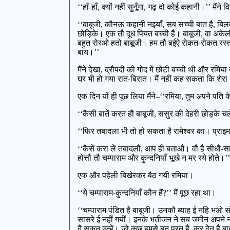
‘‘हाँ-हाँ, क्यों नहीं सुनूँगा, गढ़ दो कोई कहानी।’’ मैंने 
‘‘बाबूजी, कौनऊ कहानी नइयाँ, सब सच्ची बात है, बिलक
छोड़िके। एक तौ दूध पियत बच्ची है। बाबूजी, वा अकेलौ 
बहुत रोरओ हतो बाबूजी। हम तौ बईऐ रोकत-रोकत रस्ता-भ
बाय।’’
मैंने देखा, द्रौपदी की गोद में छोटी बच्ची थी और र
घर भी हो गया रात-बिरात। मैं नहीं कह सकता कि शेरा अ
एक दिन यों ही पूछ लिया मैंने–‘‘रमिया, तुम अपने पति 
‘‘कैसी बातें करत हौ बाबूजी, ससुर की देहरी छोड़के चले 
‘‘फिर तबादला भी तो हो सकता है रामेश्वर का। प्राइमरी
‘‘कैसें करा लें तबादलौ, आप ही बताऔ। वौ है सीधौ-साध
होत्तौ तौ चम्पाराम और कुन्दनियाँ भूखे न मर रये होते।’
एक और पहेली बिखेरकर बैठ गयी रमिया।
‘‘ये चम्पाराम-कुन्दनियाँ कौन हैं?’’ मैं पूछ रहा था।
‘‘चम्पाराम पंडित है बाबूजी। उनकौ ब्याह ई नहि भओ 
सासरे ई नहीं गयीं। इनके भतीजन ने सब जमीन अपने ना
दै सकत उन्हें। जो कछु हमसे बन परत है, कर देत हैं 