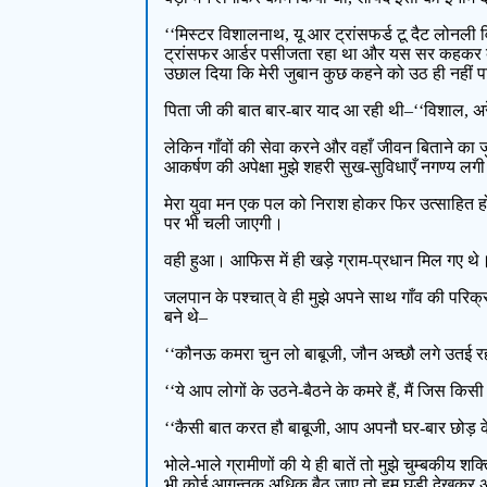
‘‘मिस्टर विशालनाथ, यू आर ट्रांसफर्ड टू दैट लोनली 
ट्रांसफर आर्डर पसीजता रहा था और यस सर कहकर बाहर न
उछाल दिया कि मेरी जुबान कुछ कहने को उठ ही नहीं 
पिता जी की बात बार-बार याद आ रही थी–‘‘विशाल, अरे
लेकिन गाँवों की सेवा करने और वहाँ जीवन बिताने का जु
आकर्षण की अपेक्षा मुझे शहरी सुख-सुविधाएँ नगण्य लग
मेरा युवा मन एक पल को निराश होकर फिर उत्साहित 
पर भी चली जाएगी।
वही हुआ। आफिस में ही खड़े ग्राम-प्रधान मिल गए थ
जलपान के पश्चात् वे ही मुझे अपने साथ गाँव की परिक्
बने थे–
‘‘कौनऊ कमरा चुन लो बाबूजी, जौन अच्छौ लगे उतई रह
‘‘ये आप लोगों के उठने-बैठने के कमरे हैं, मैं जिस कि
‘‘कैसी बात करत हौ बाबूजी, आप अपनौ घर-बार छोड़ के
भोले-भाले ग्रामीणों की ये ही बातें तो मुझे चुम्बकीय 
भी कोई आगन्तुक अधिक बैठ जाए तो हम घड़ी देखकर अपना