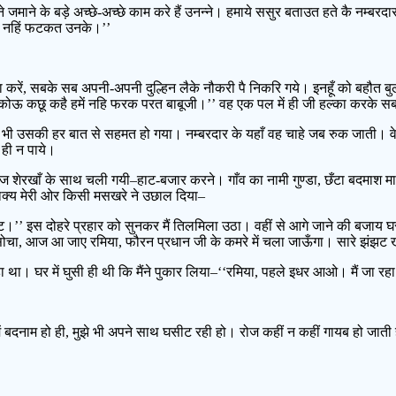
पने जमाने के बड़े अच्छे-अच्छे काम करे हैं उनन्ने। हमाये ससुर बताउत हते कै नम्ब
ास नहिं फटकत उनके।’’
का करें, सबके सब अपनी-अपनी दुल्हिन लैके नौकरी पै निकरि गये। इनहूँ को बहौत बुला
कोऊ कछू कहै हमें नहि फरक परत बाबूजी।’’ वह एक पल में ही जी हल्का करके स
ैं भी उसकी हर बात से सहमत हो गया। नम्बरदार के यहाँ वह चाहे जब रुक जाती। वे
 ही न पाये।
आज शेरखाँ के साथ चली गयी–हाट-बजार करने। गाँव का नामी गुण्डा, छँटा बदमाश 
वाक्य मेरी ओर किसी मसखरे ने उछाल दिया–
ट-घाट।’’ इस दोहरे प्रहार को सुनकर मैं तिलमिला उठा। वहीं से आगे जाने की ब
ोचा, आज आ जाए रमिया, फौरन प्रधान जी के कमरे में चला जाऊँगा। सारे झंझट खत
था। घर में घुसी ही थी कि मैंने पुकार लिया–‘‘रमिया, पहले इधर आओ। मैं जा रहा 
ें बदनाम हो ही, मुझे भी अपने साथ घसीट रही हो। रोज कहीं न कहीं गायब हो जाती हो