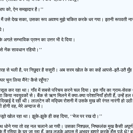
ं आप को, ऐन समझदार है।’’
ी मैं उसे देख सका, उसका रूप अवश्य मुझे चकित करके धर गया। इतनी रूपवती नारी
थे।
 उनके अगले सम्भाविक प्रश्न का उत्तर भी दे दिया।
ा से नेंक सावधान रहियो।’’
तरह से भली है, पर निछुद्दर है ससुरी। अब सरम खोल के का कहें आपसे–इतै-उतै मुँ
चुन लिया मैंने? कैसे रहूँगा?
स कर रहा था। गाँव में सबसे परिचय करने चल दिया। इस गाँव का ग्राम-सेवक था मै
किया नवयुवकों से। बैंक से ऋण मिलने में क्या-क्या परेशानियाँ होती हैं, उन्ह
साफ दिखाई दे रही थी। लालटेन की मद्घिम रोशनी में उसके मुख की रंगत नारंगी हो उठी 
होगी वह, मेरे अन्दाज से।
 जूते खोल रहा था। झुके-झुके ही कह दिया, ‘‘मेज पर रख दो।’’
 धोने गया तो वह नल चलाने आ गयी। उसका निश्छल, निष्कलंक मुख कैसी अपूर्ण गरि
मैं रमिया के घर जा रहा हूँ, कुछ लड़के आपस में अभद्र इशारे करके हँस पड़े थे