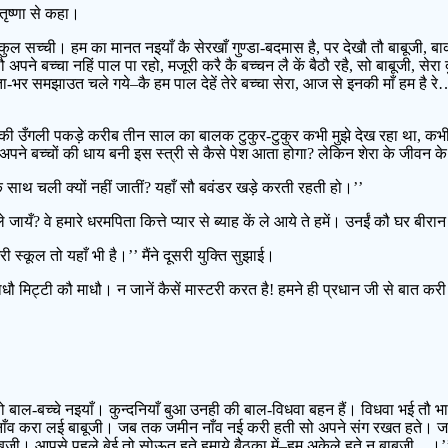
वितृष्णा से कहा।
ुल सच्ची। हम का मानत नइयाँ कै सेरखाँ गुण्डा-बदमास है, पर देखौ तौ बाबूजी, बा
अपने बच्चा नहिं पाल पा रहो, मजूरी करै कै बच्चन लै कें बैठौ रहै, सो बाबूजी, सेर
र समझाउत चले गये–कै हम पाल देहें तेरे बच्चा सेरा, आज से इनकी माँ हम है रे…
मिया की उँगली पकड़े करीब तीन साल का बालक टुकुर-टुकुर कभी मुझे देख रहा था, 
पने बच्चों की धाय बनी इस स्त्री से कैसे पेश आता होगा? लेकिन शेरा के जीवन के 
के साथ चली क्यों नहीं जातीं? यहाँ सौ बवंडर खड़े करती रहती हो।’’
जायँ? वे हमारे धरमपिता कित्ते प्यार से ब्याह कें ले आये ते हमें। उनईं कौ घर बीरा
 स्कूल तो यहाँ भी है।’’ मैंने दूसरी युक्ति सुझाई।
ौ मिट्टी कौ माधौ। न जानें कैसें मास्टरी करत है! हमने ही प्रधान जी से बात करी
’
सो बाल-बच्चे नइयाँ। कुन्दनियाँ बुआ उनही की बाल-विधवा बहन हैं। विधवा भई तौ
ँव करा लई बाबूजी। जब तक जमीन नाँव नई करी हती सो अपने संग रखत हते। जायदात
बाबूजी। आपसे पहले बेई तो सोऊत हते हमाये बैठका में–हम अकेले हते न बाबूजी…।’