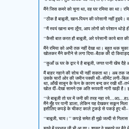
मैंने जिस कमरे को चुना था, वह घर रमिया का था। रमि
‘‘ठीक है बाबूजी, खान-पियन की परेसानी नहीं हुइये।
‘‘मैं स्वयं खाना बना लूँगा, आप लोगों को परेशान थोड़े 
‘‘कैसी बात करत हौ बाबूजी, अरे परेसानी काये बात क
मैंने रमिया को अभी तक नहीं देखा था। बहुत थक चुका
खोलकर मैंने करीने से लगा दिया–बैठक की दो किवाड़दा
‘‘कुआँ ऊ घर के द्वार पे है बाबूजी, जगत पानी खेंच दै
मैं बाहर नहाने की सोच भी नहीं सकता था। अब तक जहा
उसके चारों ओर की जमीन पक्की थी–सीमेंट लगी–बिलक
था, आँखें साबुन के फेन के कारण बन्द कर रखी थीं–तभी क
खोल दीं–देखा सामने एक अति रूपवती नारी खड़ी है। झट 
‘‘जे बाबूजी तो घर में जनी की तरह नहा रये…अऽ…हऽ
मैंने मुँह पर पानी डाला, लेकिन यह देखकर सकून मि
इसीलिए कपड़े के चीकट काले टुकड़े से पकड़े हुए थी–
‘‘बाबूजी, चाय।’’ कपड़े समेत ही मुझे जल्दी से गिला
इतने में प्रधान जी भी आ गए। शायद वे चबूतरे पर बैठे म