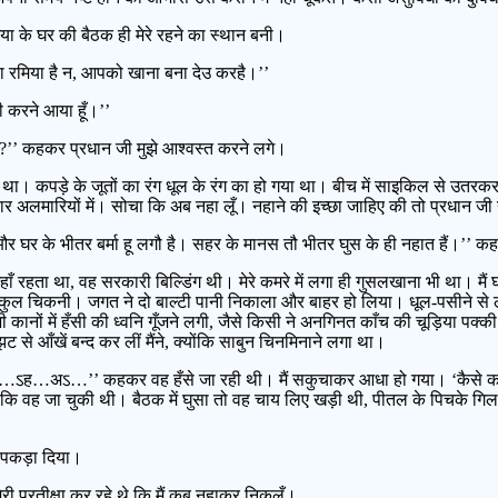
या के घर की बैठक ही मेरे रहने का स्थान बनी।
 वा रमिया है न, आपको खाना बना देउ करहै।’’
ही करने आया हूँ।’’
ी?’’ कहकर प्रधान जी मुझे आश्वस्त करने लगे।
 था। कपड़े के जूतों का रंग धूल के रंग का हो गया था। बीच में साइकिल से उतर
र अलमारियों में। सोचा कि अब नहा लूँ। नहाने की इच्छा जाहिए की तो प्रधान जी न
हे और घर के भीतर बर्मा हू लगौ है। सहर के मानस तौ भीतर घुस के ही नहात हैं।’’ क
ँ रहता था, वह सरकारी बिल्डिंग थी। मेरे कमरे में लगा ही गुसलखाना भी था। मैं
ुल चिकनी। जगत ने दो बाल्टी पानी निकाला और बाहर हो लिया। धूल-पसीने से 
ानों में हँसी की ध्वनि गूँजने लगी, जैसे किसी ने अनगिनत काँच की चूड़िया पक्की जम
से आँखें बन्द कर लीं मैंने, क्योंकि साबुन चिनमिनाने लगा था।
…ऽह…अऽ…’’ कहकर वह हँसे जा रही थी। मैं सकुचाकर आधा हो गया। ‘कैसे कपड़े
ला कि वह जा चुकी थी। बैठक में घुसा तो वह चाय लिए खड़ी थी, पीतल के पिचके 
स पकड़ा दिया।
ेरी प्रतीक्षा कर रहे थे कि मैं कब नहाकर निकलूँ।