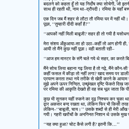
बदलने को कहता हूँ तो यह निर्दोष क्या सोचेगी, जो इत
साथ ही रहती थी, नाम था–द्रौपदी। रमिया के यहाँ बच्च
एक दिन जब मैं शहर से लौटा तौ रमिया घर में नहीं थ
पूछा, ‘‘तुम्हारी दीदी कहाँ है?’’
‘‘आपकों नहीं मिली बाबूजी? सहर ही तो गयी है यसोधन 
मेरा संशय अँकुआया-सा हो उठा–कहीं तो आग होगी ही, नही
आयी तो मैंने कुछ नहीं पूछा। वही बताती रही–
‘‘आज हम मास्टर के संगै चले गये थे सहर, का करते बि
मैंने सोच लिया बहाना गढ़ लिया है तो गढ़े, मैंने कौन
कहीं फसल में कीड़ा तो नहीं लगा? खाद समय पर डाल
प्रयत्न करता तथा नये तरीके से खेती करने के आया
मुझे अपने ऊपर निन्दित, उच्छृंखल दृष्टि फेंकते दिख 
पर रमिया की आकृति देखते ही वह सब भूल जाता कि पीछ
कुछ भी सुनकर यहीं रुकने का दृढ़ निश्चय कर चुका 
द्वार अकसर बन्द रखता था, लेकिन फिर भी किसी तरह
लेकिन–‘‘बाबूजी, चाय।’’ उसके शब्दों से ही मेरी आँख 
गयी। गहरी खरोंचों के अनगिनत निशान थे उसके मुख पर
‘‘यह क्या हुआ? चोट कैसे लगी है? इतनी कि…’’