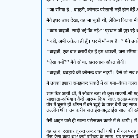
‘‘जा रमिया है…बाबूजी, कौनऊ परेसानी नहीं हौन दैहे
मैंने इधर-उधर देखा, वह जा चुकी थी, लेकिन जितना भ
‘‘काय बाबूजी, सादी भई कि नईं?’’ प्रधान जी पूछ रहे 
‘‘नहीं, अभी अकेला ही हूँ। घर में माँ-बाप हैं।’’ मैंने
‘‘बाबूजी, एक बात बतायें देत हैं हम आपकों, जरा रमिय
‘‘ऐसा क्यों?’’ मैंने सोचा, खतरनाक औरत होगी।
‘‘बाबूजी, घबड़ावे की कौनऊ बात नइयाँ। वैसें तो सब 
मैं उनका इशारा समझकर सकते में आ गया–कैसा गलत घर 
शाम घिर आयी थी, मैं सोकर उठा तो कुछ ताजगी-सी महसू
साक्षरता-अभियान कैसे आरम्भ किया जाए, सलाह-मशवरा 
पौर में घुसते ही आँगन में बने चूल्हे के पास बैठी वह 
तल्लीन थी। तब करीब सत्ताईस-अट्ठाईस साल की रही 
मेरी आहट पाते ही खाना परोसकर कमरे में ले आयी। मैं
वह खाना रखकर तुरन्त अन्दर चली गयी। मैं नल पर हाथ
लिए ऐसा कहा था? क्यों परिचय के समय, यह सुनकर कि 