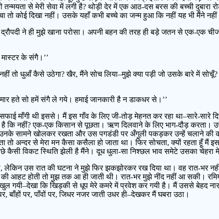
नी तन्मयता से मेरी सेवा में लगी है? थोड़ी देर में एक आठ-दस बरस की बच्ची दुबा
ा तो कोई दिखा नहीं। उसके यहाँ कभी बच्चे का जन्म हुआ कि नहीं यह भी मैंने नहीं
ी। द्रौपदी ने ही मुझे खाना परोसा। अपनी बहन की तरह ही बड़े जतन से एक-एक ची
मास्टर के संगै।’’
ं तो धुआँ कैसे उठेगा? खैर, मैंने सोच लिया–मुझे क्या पड़ी जो उसके बारे में सोचू
मार हते सो हमें संगै ले गये। हमाई जानकारी है न डाकधर से।’’
-सी सफाई माँगी थी इससे। मैं इस गाँव के लिए जी-तोड़ मेहनत कर रहा था–सारे-सारे 
ी है कि नहीं? एक-एक किसान से पूछता। ऋण दिलवाने के लिए भाग-दौड़ करता। 
म उनके सामने खोलकर रखता और उस पगडंडी पर अँगुली पकड़कर उन्हें चलाने की 
जाता तो अन्दर से मेरा मन कैसा कसैला हो जाता था। फिर सोचता, क्यों रहता हूँ मैं
े कैसी विकट स्थिति झेली है मैंने। दूध धुला-सा निश्छल भाव समेटे उसका चेहरा
था, लेकिन उस रात की घटना ने मुझे फिर झकझोरकर रख दिया था। वह रात-भर नहीं 
 की आहट होती तो मुझ तक आ ही जाती थी। रात-भर मुझे नींद नहीं आ सकी। रमि
खुल गयी–देखा कि खिड़की से धूप मेरे कमरे में प्रवेश कर गयी है। मैं उससे बेहद
, बाँहों पर, पाँवों पर, जिधर नजर जाती उधर ही–देखकर मैं घबरा उठा।