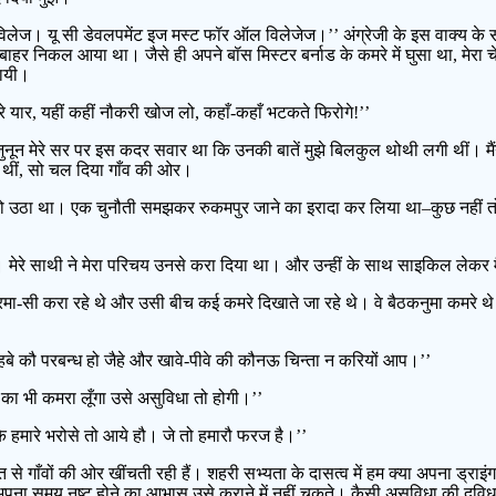
विलेज। यू सी डेवलपमेंट इज मस्ट फॉर ऑल विलेजेज।’’ अंग्रेजी के इस वाक्य के समक
िकल आया था। जैसे ही अपने बॉस मिस्टर बर्नाड के कमरे में घुसा था, मेरा चेहरा
पायी।
 यार, यहीं कहीं नौकरी खोज लो, कहाँ-कहाँ भटकते फिरोगे!’’
नून मेरे सर पर इस कदर सवार था कि उनकी बातें मुझे बिलकुल थोथी लगी थीं। मैंने उन्
ी थीं, सो चल दिया गाँव की ओर।
हो उठा था। एक चुनौती समझकर रुकमपुर जाने का इरादा कर लिया था–कुछ नहीं तो
े। मेरे साथी ने मेरा परिचय उनसे करा दिया था। और उन्हीं के साथ साइकिल लेक
रमा-सी करा रहे थे और उसी बीच कई कमरे दिखाते जा रहे थे। वे बैठकनुमा कमरे थे अ
बे कौ परबन्ध हो जैहे और खावे-पीवे की कौनऊ चिन्ता न करियों आप।’’
सी का भी कमरा लूँगा उसे असुविधा तो होगी।’’
 हमारे भरोसे तो आये हौ। जे तो हमारौ फरज है।’’
शक्ति से गाँवों की ओर खींचती रही हैं। शहरी सभ्यता के दासत्व में हम क्या अपना ड्
 समय नष्ट होने का आभास उसे कराने में नहीं चूकते। कैसी असुविधा की दुविधा में