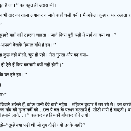
तूत है जा।’’ वह बहुत ही उदास थी।
बहन भी द्वार का ताला लगाकर न जाने कहाँ चली गयी। मैं अकेला तुम्हारा घर रखाता र
’’
म्हारे यहाँ नहीं ठहरना चाहता। जाने किस बुरी घड़ी में यहाँ आ गया था।’’
आपको देखकें हिम्मत बाँधे हैं हम।’’
 वह कुछ नहीं बोली, चुप ही रही। मेरा गुस्सा और बढ़ गया–
 ही ऐसे हैं फिर बदनामी क्यों नहीं होगी।’’
र के घर हते हम।’’
।
घर?’’
े। बिचारे अकेले हैं, कोऊ पानी दैवे बारौ नईंया। भट्टिन बुखार में तप रये ते। का कर
जा गाँव की गुण्डागर्दी को…छत्त पै चढ़ के पत्थर बरसाये हैं, सीटी मारी हैं बाबूजी।
ूजी हमाये लाने…।’’ कहकर वह हिचकी बाँधकर रोने लगी।
‘‘तुम्हें क्या पड़ी थी जो तुम दौड़ी गयीं उनके यहाँ?’’