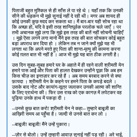
पिताजी बहुत मुश्किल से ही साँस ले पा रहे थे । यहाँ तक कि उनकी
सीने की धड़कन भी मुझे सुनाई नहीं दे रही थी। मगर अब शायद ही
कोई उनकी कुछ मदद कर सकता था। मैं बार-बार यही सोच रहा था
कि अच्छा हो, यदि वे इसी तरह शान्तिपूर्वक परलोक चले जाएँ । पर
तभी अचानक मुझे लगा कि मुझे इस तरह की बातें नहीं सोचनी चाहिएँ
। मुझे ऎसा लगने लगा मानो मैंने इस तरह की बात सोचकर कोई बहुत
बड़ा अपराध कर दिया हो । लेकिन तब न जाने क्यों मुझे यह भी
लगता था कि अपने मरते हुए पिता की शान्त-मृत्यु की कामना करना
कोई ग़लत बात भी नहीं है । आज भी मुझे यह बात ठीक लगती है।
उस दिन सुबह-सुबह हमारे घर के अहाते में ही रहने वाली श्रीमती येन
हमारे पास आईं और पिता की हालत देखकर उन्होंने पूछा कि अब हम
किस चीज़ का इन्तज़ार कर रहे हैं । अब समय बरबाद करने से क्या
फ़ायदा । श्रीमती येन के कहने पर हमने पिता के कपड़े बदले ।
उसके बाद नोट और कायांग-सूत्र जलाकर उनकी आत्मा की शान्ति
के लिए प्रार्थना की। फिर उस राख को एक कागज़ में लपेटकर वह
पुड़िया उनके हाथ में पकड़ा दी ।
--उनसे कुछ बात करो! श्रीमती येन ने कहा-- तुम्हारे बाबूजी का
आख़िरी समय आ पहुँचा है। जल्दी से उनसे बात कर लो ।
--बाबूजी! बाबूजी! मैंने उन्हें पुकारा।
--ज़ोर से बोलो। उन्हें तुम्हारी आवाज़ सुनाई नहीं पड़ रही। अरे भाई,